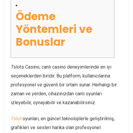
Ödeme
Yöntemleri ve
Bonuslar
7slots Casino, canlı casino deneyimlerinde en iyi
seçeneklerden biridir. Bu platform, kullanıcılarına
profesyonel ve güvenli bir ortam sunar. Herhangi bir
zaman ve yerden, cihazınızdan canlı oyunları
izleyebilir, oynayabilir ve kazanabilirsiniz.
7slot
oyunları, en güncel teknolojilerle geliştirilmiş,
grafikleri ve sesleri harika olan profesyonel