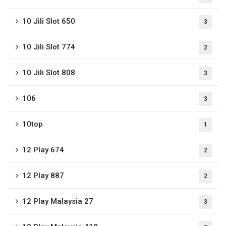
10 Jili Slot 650
3
10 Jili Slot 774
2
10 Jili Slot 808
3
106
3
10top
1
12 Play 674
2
12 Play 887
2
12 Play Malaysia 27
3