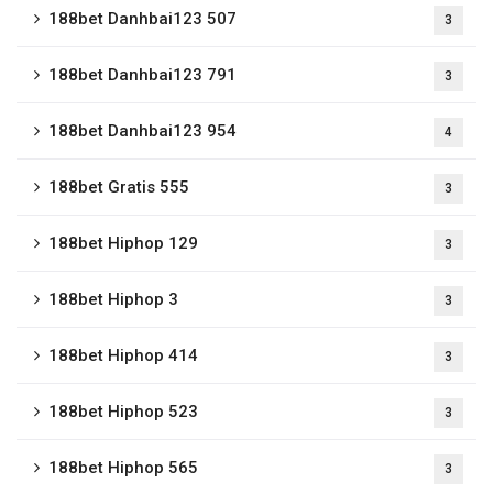
188bet Danhbai123 507
3
188bet Danhbai123 791
3
188bet Danhbai123 954
4
188bet Gratis 555
3
188bet Hiphop 129
3
188bet Hiphop 3
3
188bet Hiphop 414
3
188bet Hiphop 523
3
188bet Hiphop 565
3