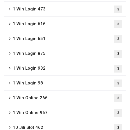
1 Win Login 473
3
1 Win Login 616
3
1 Win Login 651
3
1 Win Login 875
3
1 Win Login 932
3
1 Win Login 98
3
1 Win Online 266
3
1 Win Online 967
3
10 Jili Slot 462
3