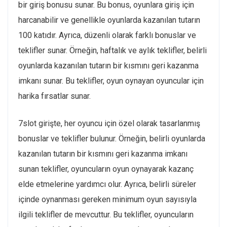
bir giriş bonusu sunar. Bu bonus, oyunlara giriş için
harcanabilir ve genellikle oyunlarda kazanılan tutarın
100 katıdır. Ayrıca, düzenli olarak farklı bonuslar ve
teklifler sunar. Örneğin, haftalık ve aylık teklifler, belirli
oyunlarda kazanılan tutarın bir kısmını geri kazanma
imkanı sunar. Bu teklifler, oyun oynayan oyuncular için
harika fırsatlar sunar.
7slot girişte, her oyuncu için özel olarak tasarlanmış
bonuslar ve teklifler bulunur. Örneğin, belirli oyunlarda
kazanılan tutarın bir kısmını geri kazanma imkanı
sunan teklifler, oyuncuların oyun oynayarak kazanç
elde etmelerine yardımcı olur. Ayrıca, belirli süreler
içinde oynanması gereken minimum oyun sayısıyla
ilgili teklifler de mevcuttur. Bu teklifler, oyuncuların