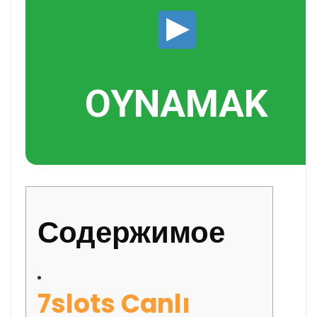
OYNAMAK
Содержимое
7slots Canlı