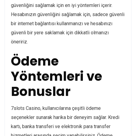
güvenliğini sağlamak için en iyi yöntemleri içerir.
Hesabınızın güvenliğini sağlamak için, sadece güvenli
bir internet bağlantısı kullanmanızı ve hesabınızı
güvenli bir yere saklamak için dikkatli olmanızı
öneririz.
Ödeme
Yöntemleri ve
Bonuslar
7slots Casino, kullanıcılarına çeşitli ödeme
seçenekler sunarak harika bir deneyim sağlar. Kredi
kartı, banka transferi ve elektronik para transfer
hizmetleri arasında seçim yapabilirsiniz. Ödeme