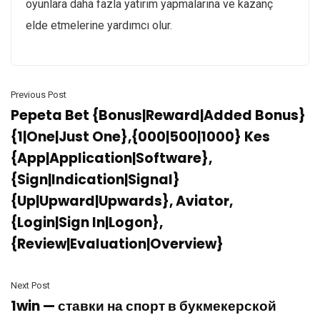
oyunlara daha fazla yatırım yapmalarına ve kazanç
elde etmelerine yardımcı olur.
Previous Post
Pepeta Bet {Bonus|Reward|Added Bonus}
{1|One|Just One},{000|500|1000} Kes
{App|Application|Software},
{Sign|Indication|Signal}
{Up|Upward|Upwards}, Aviator,
{Login|Sign In|Logon},
{Review|Evaluation|Overview}
Next Post
1win — ставки на спорт в букмекерской