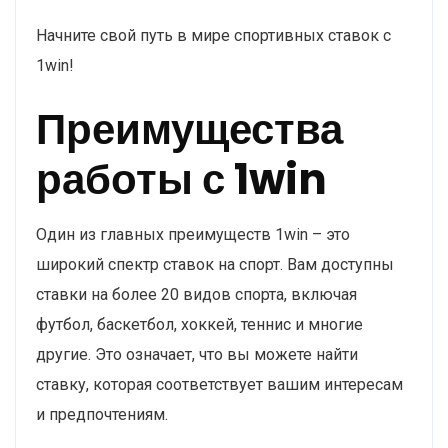
Начните свой путь в мире спортивных ставок с
1win!
Преимущества
работы с 1win
Один из главных преимуществ 1win – это
широкий спектр ставок на спорт. Вам доступны
ставки на более 20 видов спорта, включая
футбол, баскетбол, хоккей, теннис и многие
другие. Это означает, что вы можете найти
ставку, которая соответствует вашим интересам
и предпочтениям.