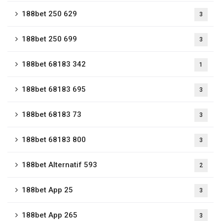
188bet 250 629
3
188bet 250 699
3
188bet 68183 342
1
188bet 68183 695
3
188bet 68183 73
3
188bet 68183 800
3
188bet Alternatif 593
2
188bet App 25
3
188bet App 265
3