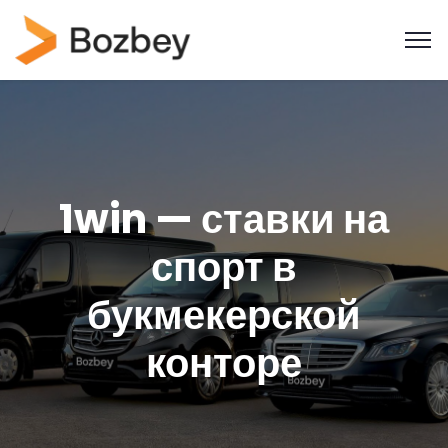
1win — ставки на
спорт в
букмекерской
конторе