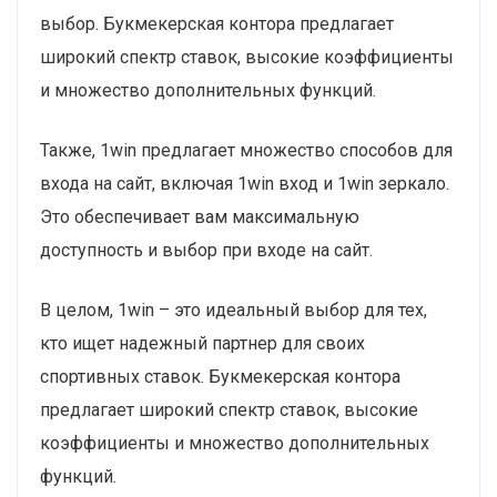
выбор. Букмекерская контора предлагает
широкий спектр ставок, высокие коэффициенты
и множество дополнительных функций.
Также, 1win предлагает множество способов для
входа на сайт, включая 1win вход и 1win зеркало.
Это обеспечивает вам максимальную
доступность и выбор при входе на сайт.
В целом, 1win – это идеальный выбор для тех,
кто ищет надежный партнер для своих
спортивных ставок. Букмекерская контора
предлагает широкий спектр ставок, высокие
коэффициенты и множество дополнительных
функций.