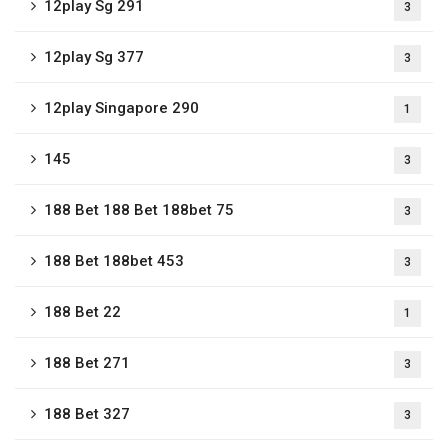
12play Sg 291
3
12play Sg 377
3
12play Singapore 290
1
145
3
188 Bet 188 Bet 188bet 75
3
188 Bet 188bet 453
3
188 Bet 22
1
188 Bet 271
3
188 Bet 327
3