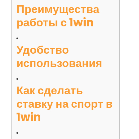
Преимущества
работы с 1win
Удобство
использования
Как сделать
ставку на спорт в
1win