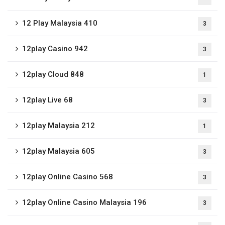
12 Play Malaysia 410
3
12play Casino 942
3
12play Cloud 848
1
12play Live 68
3
12play Malaysia 212
1
12play Malaysia 605
3
12play Online Casino 568
3
12play Online Casino Malaysia 196
3