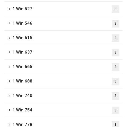
1 Win 527
3
1 Win 546
3
1 Win 615
3
1 Win 637
3
1 Win 665
3
1 Win 688
3
1 Win 740
3
1 Win 754
3
1 Win 778
1