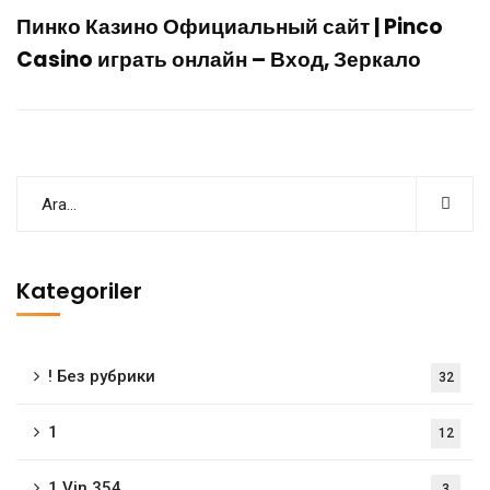
Пинко Казино Официальный сайт | Pinco
Casino играть онлайн – Вход, Зеркало
Kategoriler
! Без рубрики
32
1
12
1 Vin 354
3