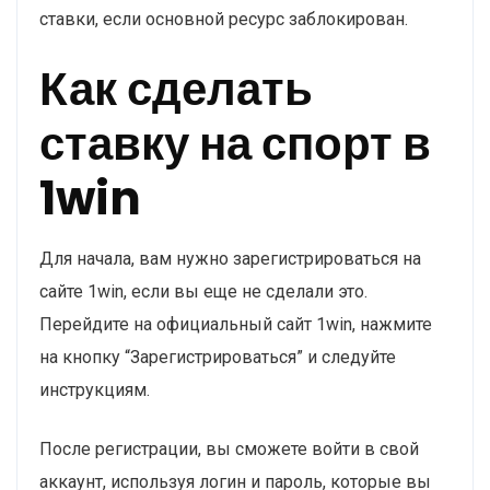
ставки, если основной ресурс заблокирован.
Как сделать
ставку на спорт в
1win
Для начала, вам нужно зарегистрироваться на
сайте 1win, если вы еще не сделали это.
Перейдите на официальный сайт 1win, нажмите
на кнопку “Зарегистрироваться” и следуйте
инструкциям.
После регистрации, вы сможете войти в свой
аккаунт, используя логин и пароль, которые вы