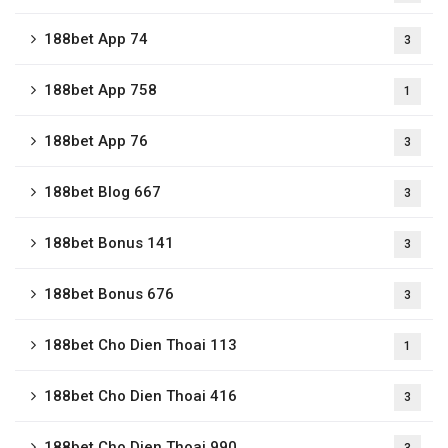
188bet App 74
3
188bet App 758
1
188bet App 76
3
188bet Blog 667
3
188bet Bonus 141
3
188bet Bonus 676
3
188bet Cho Dien Thoai 113
1
188bet Cho Dien Thoai 416
3
188bet Cho Dien Thoai 990