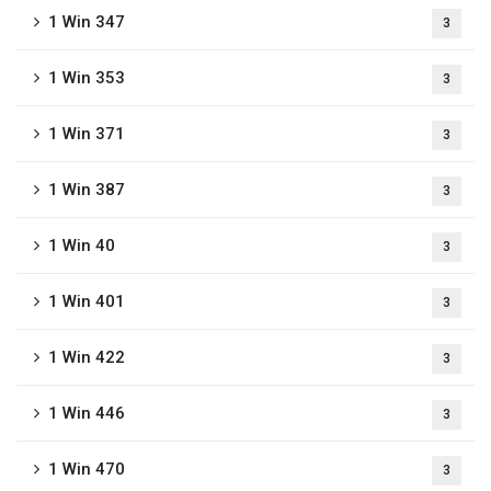
1 Win 347
3
1 Win 353
3
1 Win 371
3
1 Win 387
3
1 Win 40
3
1 Win 401
3
1 Win 422
3
1 Win 446
3
1 Win 470
3