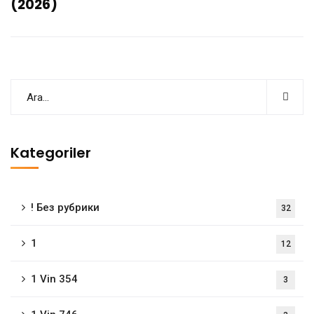
(2026)
Kategoriler
! Без рубрики
32
1
12
1 Vin 354
3