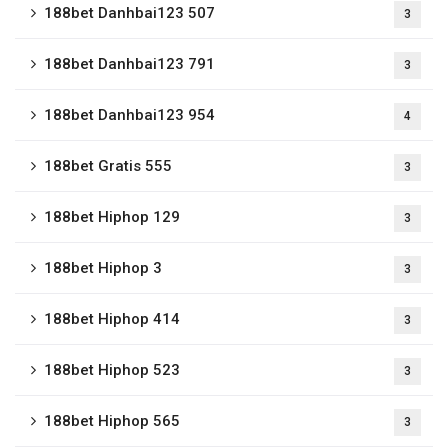
188bet Danhbai123 507
3
188bet Danhbai123 791
3
188bet Danhbai123 954
4
188bet Gratis 555
3
188bet Hiphop 129
3
188bet Hiphop 3
3
188bet Hiphop 414
3
188bet Hiphop 523
3
188bet Hiphop 565
3