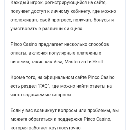
Каждый игрок, регистрирующийся на сайте,
получает доступ к личному кабинету, где можно
отслеживать свой прогресс, получать бонусы и
участвовать в различных акциях.
Pinco Casino предлагает несколько способов
оплаты, включая популярные платежные
системы, такие как Visa, Mastercard и Skrill.
Кроме того, на официальном сайте Pinco Casino
есть раздел “FAQ”, где можно найти ответы на
часто задаваемые вопросы.
Если у вас возникнут вопросы или проблемы, вы
можете обратиться к поддержке Pinco Casino,
которая работает круглосуточно.