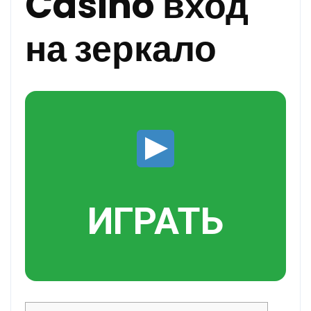
Casino вход
на зеркало
ИГРАТЬ