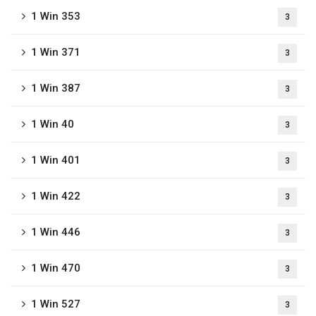
1 Win 353
3
1 Win 371
3
1 Win 387
3
1 Win 40
3
1 Win 401
3
1 Win 422
3
1 Win 446
3
1 Win 470
3
1 Win 527
3