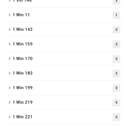
1 Vin 746
3
1 Win 11
1
1 Win 142
3
1 Win 159
3
1 Win 170
3
1 Win 183
3
1 Win 199
3
1 Win 219
9
1 Win 221
3