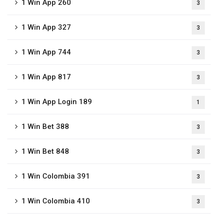
1 Win App 260
3
1 Win App 327
3
1 Win App 744
3
1 Win App 817
3
1 Win App Login 189
1
1 Win Bet 388
3
1 Win Bet 848
3
1 Win Colombia 391
3
1 Win Colombia 410
3