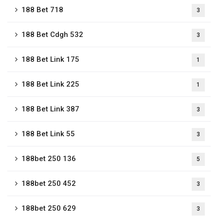
188 Bet 718
3
188 Bet Cdgh 532
3
188 Bet Link 175
1
188 Bet Link 225
1
188 Bet Link 387
3
188 Bet Link 55
3
188bet 250 136
5
188bet 250 452
3
188bet 250 629
3