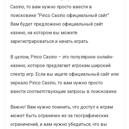
Casino, то вам нужно просто ввести в
поисковике “Pinco Casino официальный сайт”.
Вам будет предложено официальный сайт
казино, на котором вы можете
зарегистрироваться и начать играть.
В целом, Pinco Casino – это популярное онлайн-
казино, которое предлагает игрокам широкий
спектр игр. Если вы ищете официальный сайт или
зеркало Pinco Casino, то вам нужно просто
ввести соответствующие запросы в поисковике.
Важно! Вам нужно помнить, что доступ к играм
может быть ограничен из-за географических
ограничений, и вам нужно убедиться, что вы