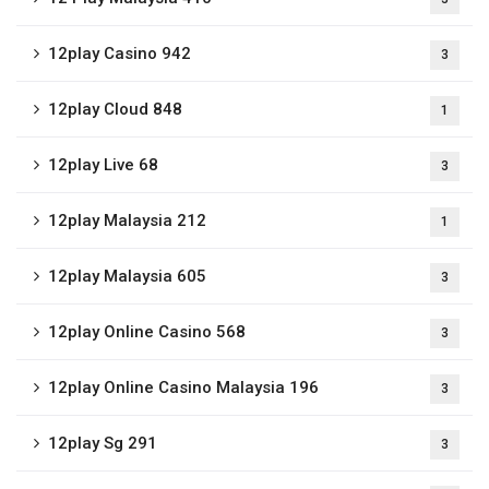
12play Casino 942
3
12play Cloud 848
1
12play Live 68
3
12play Malaysia 212
1
12play Malaysia 605
3
12play Online Casino 568
3
12play Online Casino Malaysia 196
3
12play Sg 291
3