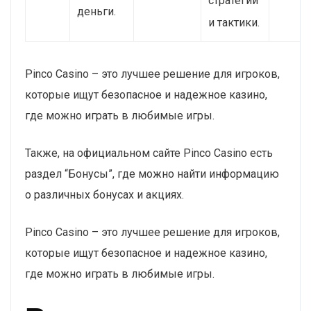
стратегии
деньги.
и тактики.
Pinco Casino – это лучшее решение для игроков,
которые ищут безопасное и надежное казино,
где можно играть в любимые игры.
Также, на официальном сайте Pinco Casino есть
раздел “Бонусы”, где можно найти информацию
о различных бонусах и акциях.
Pinco Casino – это лучшее решение для игроков,
которые ищут безопасное и надежное казино,
где можно играть в любимые игры.