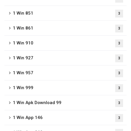
1 Win 851
3
1 Win 861
3
1 Win 910
3
1 Win 927
3
1 Win 957
3
1 Win 999
3
1 Win Apk Download 99
3
1 Win App 146
3