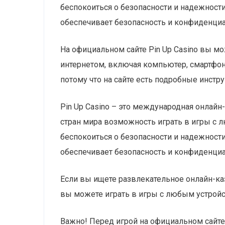
беспокоиться о безопасности и надежности,
обеспечивает безопасность и конфиденциа
На официальном сайте Pin Up Casino вы м
интернетом, включая компьютер, смартфон, 
потому что на сайте есть подробные инстр
Pin Up Casino – это международная онлайн
стран мира возможность играть в игры с 
беспокоиться о безопасности и надежности,
обеспечивает безопасность и конфиденциа
Если вы ищете развлекательное онлайн-каз
вы можете играть в игры с любым устройс
Важно! Перед игрой на официальном сайте P