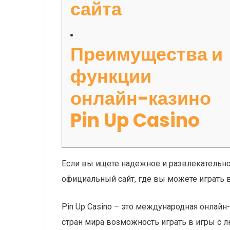
сайта
Преимущества и
функции
онлайн-казино
Pin Up Casino
Если вы ищете надежное и развлекательное
официальный сайт, где вы можете играть 
Pin Up Casino – это международная онлайн
стран мира возможность играть в игры с 