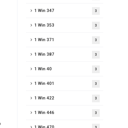
1 Win 347
3
1 Win 353
3
1 Win 371
3
1 Win 387
3
1 Win 40
3
1 Win 401
3
1 Win 422
3
1 Win 446
3
о
1 Win 470
3