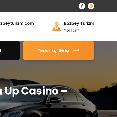
zbeyturizm.com
Bozbey Turizm
Yol Tarifi
Tedarikçi Girişi
n Up Casino –