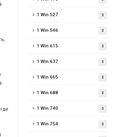
й
1 Win 527
3
1 Win 546
3
ь,
1 Win 615
3
1 Win 637
3
о
1 Win 665
3
й
1 Win 688
3
1 Win 740
 где
3
1 Win 754
3
и