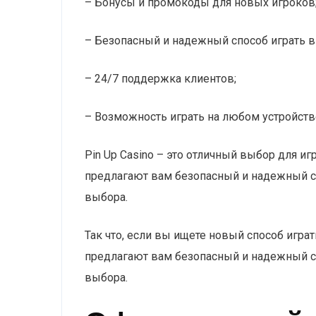
– Бонусы и промокоды для новых игроков
– Безопасный и надежный способ играть в
– 24/7 поддержка клиентов;
– Возможность играть на любом устройств
Pin Up Casino – это отличный выбор для иг
предлагают вам безопасный и надежный сп
выбора.
Так что, если вы ищете новый способ играть
предлагают вам безопасный и надежный сп
выбора.