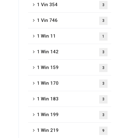
1 Vin 354
3
1 Vin 746
3
1 Win 11
1
1 Win 142
3
1 Win 159
3
1 Win 170
3
1 Win 183
3
1 Win 199
3
1 Win 219
9