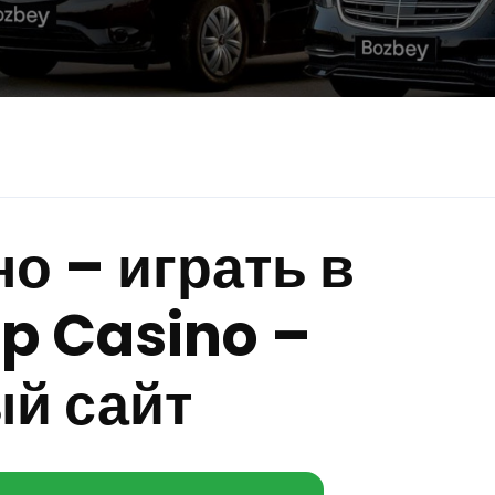
о – играть в
Up Casino –
й сайт