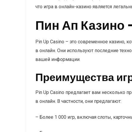
что игра в онлайн-казино является легаль
Пин Ап Казино 
Pin Up Casino – это современное казино, 
в онлайн. Они используют последние техн
вашей информации.
Преимущества игр
Pin Up Casino предлагает вам несколько 
в онлайн. В частности, они предлагают:
– Более 1 000 игр, включая слоты, карточн