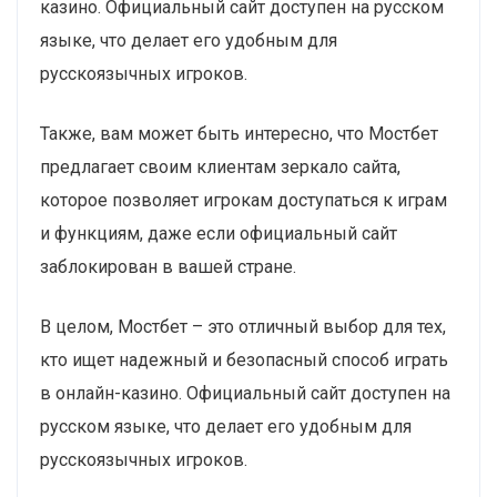
казино. Официальный сайт доступен на русском
языке, что делает его удобным для
русскоязычных игроков.
Также, вам может быть интересно, что Мостбет
предлагает своим клиентам зеркало сайта,
которое позволяет игрокам доступаться к играм
и функциям, даже если официальный сайт
заблокирован в вашей стране.
В целом, Мостбет – это отличный выбор для тех,
кто ищет надежный и безопасный способ играть
в онлайн-казино. Официальный сайт доступен на
русском языке, что делает его удобным для
русскоязычных игроков.