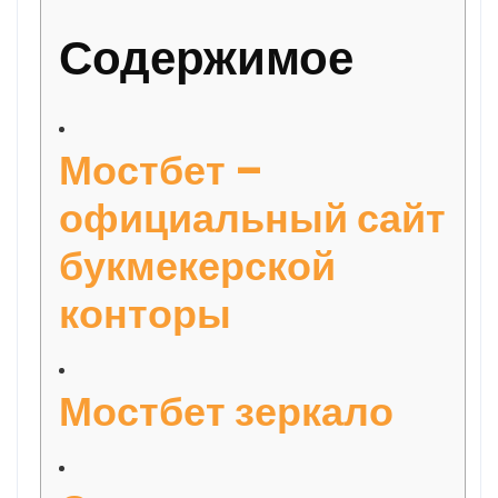
Содержимое
Мостбет –
официальный сайт
букмекерской
конторы
Мостбет зеркало