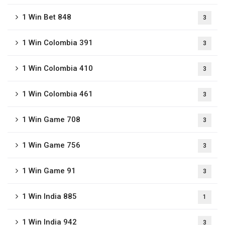
1 Win Bet 848
3
1 Win Colombia 391
3
1 Win Colombia 410
3
1 Win Colombia 461
3
1 Win Game 708
3
1 Win Game 756
3
1 Win Game 91
3
1 Win India 885
1
1 Win India 942
3