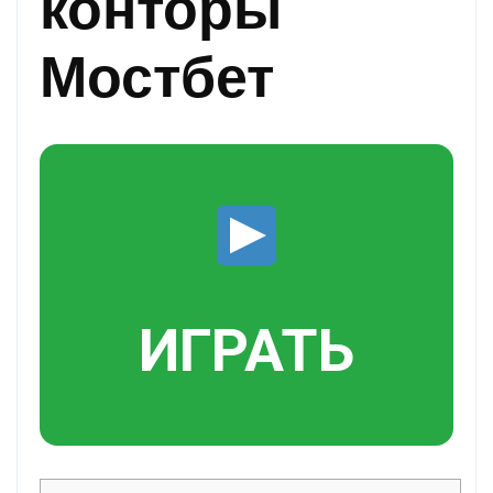
конторы
Мостбет
ИГРАТЬ