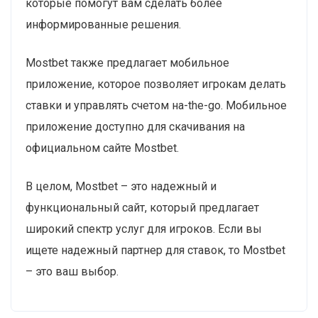
которые помогут вам сделать более
информированные решения.
Mostbet также предлагает мобильное
приложение, которое позволяет игрокам делать
ставки и управлять счетом на-the-go. Мобильное
приложение доступно для скачивания на
официальном сайте Mostbet.
В целом, Mostbet – это надежный и
функциональный сайт, который предлагает
широкий спектр услуг для игроков. Если вы
ищете надежный партнер для ставок, то Mostbet
– это ваш выбор.