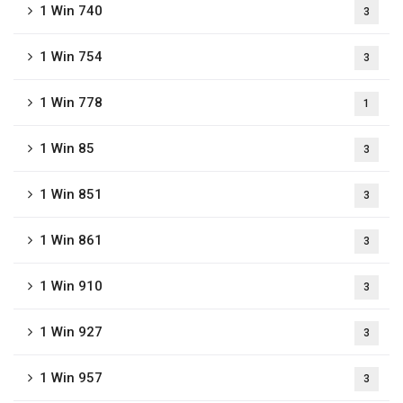
1 Win 740
3
1 Win 754
3
1 Win 778
1
1 Win 85
3
1 Win 851
3
1 Win 861
3
1 Win 910
3
1 Win 927
3
1 Win 957
3