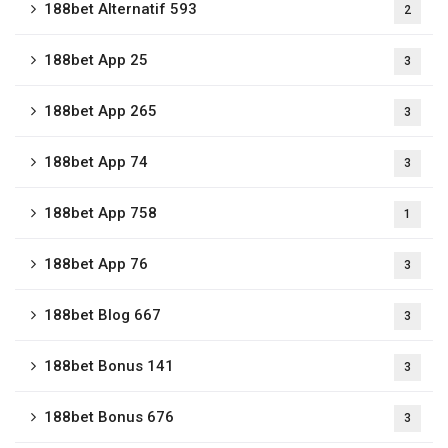
188bet Alternatif 593
2
188bet App 25
3
188bet App 265
3
188bet App 74
3
188bet App 758
1
188bet App 76
3
188bet Blog 667
3
188bet Bonus 141
3
188bet Bonus 676
3