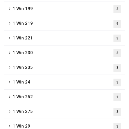
1 Win 199
3
1 Win 219
9
1 Win 221
3
1 Win 230
3
1 Win 235
3
1 Win 24
3
1 Win 252
1
1 Win 275
3
1 Win 29
3