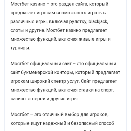
Мостбет казино – это раздел сайта, который
предлагает игрокам возможность играть в
различные игры, включая рулетку, blackjack,
слоты и другие. Мостбет казино предлагает
множество функций, включая живые игры и
турниры.
Мостбет официальный сайт – это официальный
сайт букмекерской конторы, который предлагает
игрокам широкий спектр услуг. Сайт предлагает
множество функций, включая ставки на спорт,
казино, лотереи и другие игры.
Мостбет – это отличный выбор для игроков,
которые ищут надежный и безопасный способ