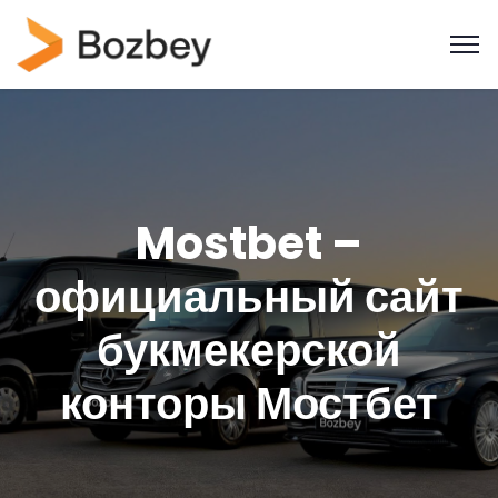
Mostbet –
официальный сайт
букмекерской
конторы Мостбет