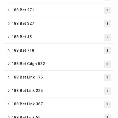
188 Bet 271
3
188 Bet 327
3
188 Bet 45
2
188 Bet 718
3
188 Bet Cdgh 532
3
188 Bet Link 175
1
188 Bet Link 225
1
188 Bet Link 387
3
188 Bet Link 55
3