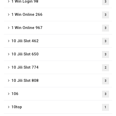
1 Win Login 98
3
1 Win Online 266
3
1 Win Online 967
3
10 Jili Slot 462
3
10 Jili Slot 650
3
10 Jili Slot 774
2
10 Jili Slot 808
3
106
3
10top
1