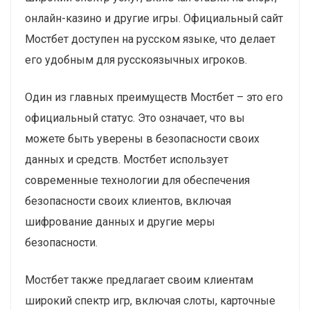
онлайн-казино и другие игры. Официальный сайт
Мостбет доступен на русском языке, что делает
его удобным для русскоязычных игроков.
Один из главных преимуществ Мостбет – это его
официальный статус. Это означает, что вы
можете быть уверены в безопасности своих
данных и средств. Мостбет использует
современные технологии для обеспечения
безопасности своих клиентов, включая
шифрование данных и другие меры
безопасности.
Мостбет также предлагает своим клиентам
широкий спектр игр, включая слоты, карточные