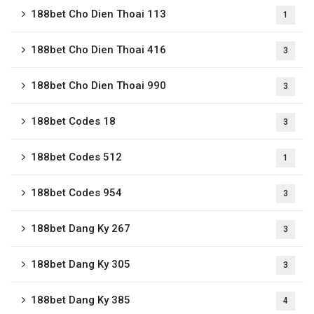
188bet Cho Dien Thoai 113
1
188bet Cho Dien Thoai 416
3
188bet Cho Dien Thoai 990
3
188bet Codes 18
3
188bet Codes 512
1
188bet Codes 954
3
188bet Dang Ky 267
3
188bet Dang Ky 305
3
188bet Dang Ky 385
4