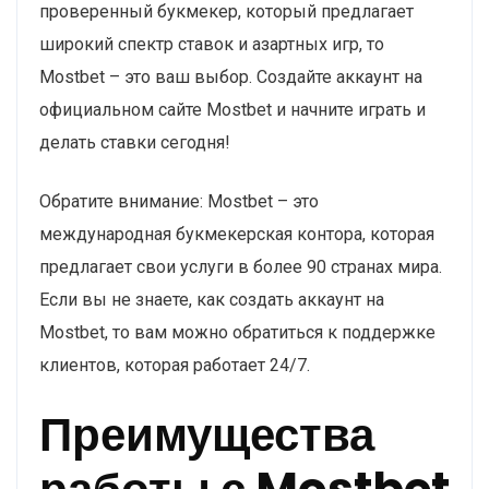
проверенный букмекер, который предлагает
широкий спектр ставок и азартных игр, то
Mostbet – это ваш выбор. Создайте аккаунт на
официальном сайте Mostbet и начните играть и
делать ставки сегодня!
Обратите внимание: Mostbet – это
международная букмекерская контора, которая
предлагает свои услуги в более 90 странах мира.
Если вы не знаете, как создать аккаунт на
Mostbet, то вам можно обратиться к поддержке
клиентов, которая работает 24/7.
Преимущества