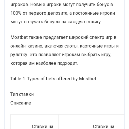
игроков. Новые игроки могут получить бонус в
100% от первого депозита, а постоянные игроки
могут получать бонусы за каждую ставку.
Mostbet также предлагает широкий спектр игр в
онлайн-казино, включая слоты, карточные игры и
рулетку. Это позволяет игрокам выбрать игру,
которая им наиболее подходит.
Table 1: Types of bets offered by Mostbet
Тип ставки
Описание
Ставки на
Ставки на