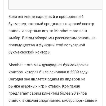
Если вы ищете надежный и проверенный
букмекер, который предлагает широкий спектр
ставок и азартных игр, то Mostbet – это ваш
выбор. В этом обзоре мы рассмотрим основные
преимущества и функции этой популярной
букмекерской конторы.
Mostbet – это международная букмекерская
контора, которая была основана в 2009 году.
Сегодня она является одним из лидеров на
рынке азартных игр и ставок. Компания
предлагает своим клиентам более 20 типов
ставок, включая спортивные, киберспортивные и