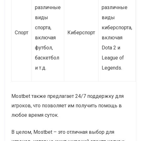
различные
различные
виды
виды
спорта,
киберспорта,
Спорт
Киберспорт
включая
включая
футбол,
Dota 2 и
баскетбол
League of
и т.д.
Legends.
Mostbet также предлагает 24/7 поддержку для
игроков, что позволяет им получить помощь в
любое время суток.
В целом, Mostbet – это отличная выбор для