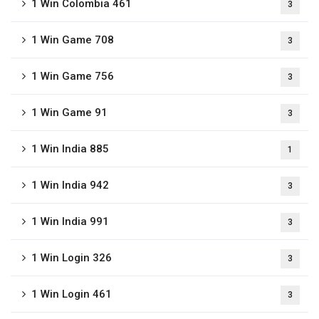
1 Win Colombia 461
3
1 Win Game 708
3
1 Win Game 756
3
1 Win Game 91
3
1 Win India 885
1
1 Win India 942
3
1 Win India 991
3
1 Win Login 326
3
1 Win Login 461
3