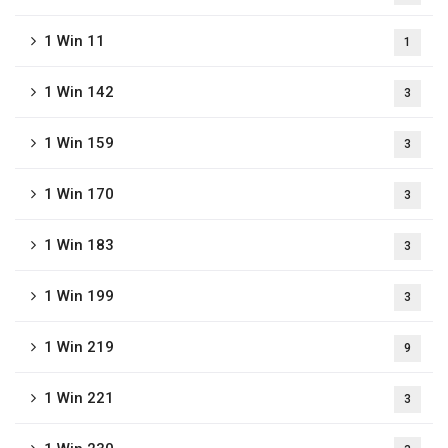
1 Win 11
1
1 Win 142
3
1 Win 159
3
1 Win 170
3
1 Win 183
3
1 Win 199
3
1 Win 219
9
1 Win 221
3