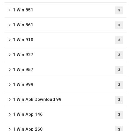
1 Win 851
3
1 Win 861
3
1 Win 910
3
1 Win 927
3
1 Win 957
3
1 Win 999
3
1 Win Apk Download 99
3
1 Win App 146
3
1 Win App 260
3