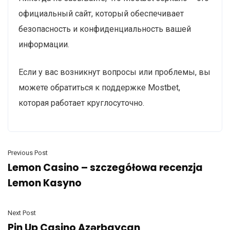
официальный сайт, который обеспечивает
безопасность и конфиденциальность вашей
информации.
Если у вас возникнут вопросы или проблемы, вы
можете обратиться к поддержке Mostbet,
которая работает круглосуточно.
Previous Post
Lemon Casino – szczegółowa recenzja
Lemon Kasyno
Next Post
Pin Up Casino Azərbaycan