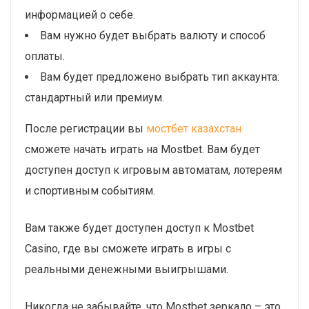
информацией о себе.
Вам нужно будет выбрать валюту и способ
оплаты.
Вам будет предложено выбрать тип аккаунта:
стандартный или премиум.
После регистрации вы
мостбет казахстан
сможете начать играть на Mostbet. Вам будет
доступен доступ к игровым автоматам, лотереям
и спортивным событиям.
Вам также будет доступен доступ к Mostbet
Casino, где вы сможете играть в игры с
реальными денежными выигрышами.
Никогда не забывайте, что Mostbet зеркало – это