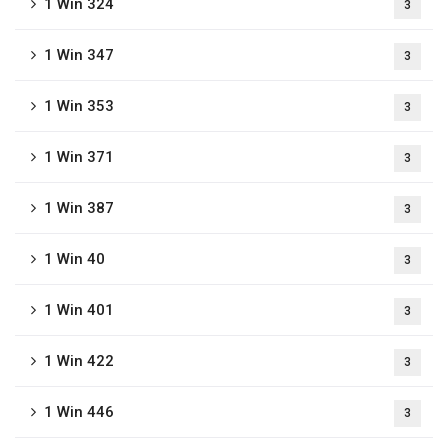
1 Win 324
3
1 Win 347
3
1 Win 353
3
1 Win 371
3
1 Win 387
3
1 Win 40
3
1 Win 401
3
1 Win 422
3
1 Win 446
3