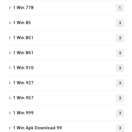
1 Win 778
1
1 Win 85
3
1 Win 851
3
1 Win 861
3
1 Win 910
3
1 Win 927
3
1 Win 957
3
1 Win 999
3
1 Win Apk Download 99
3