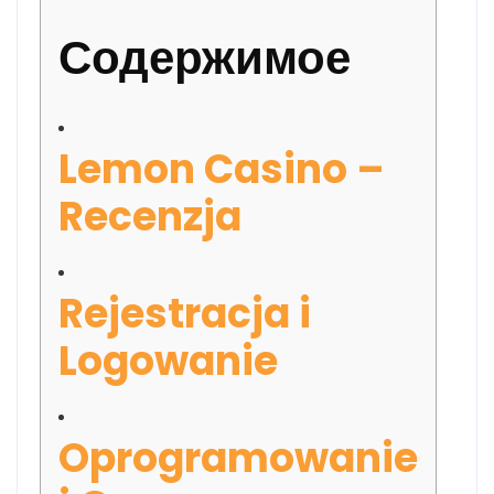
Содержимое
Lemon Casino –
Recenzja
Rejestracja i
Logowanie
Oprogramowanie