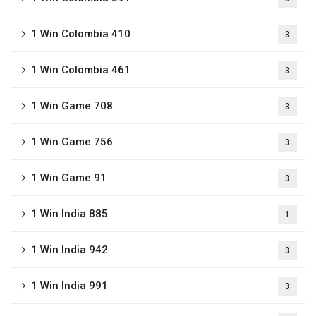
1 Win Colombia 410
3
1 Win Colombia 461
3
1 Win Game 708
3
1 Win Game 756
3
1 Win Game 91
3
1 Win India 885
1
1 Win India 942
3
1 Win India 991
3