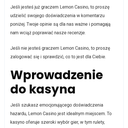
Jeśli jesteś już graczem Lemon Casino, to proszę
udzielić swojego doświadczenia w komentarzu
poniżej. Twoje opinie są dla nas ważne i pomagają
nam wciąż poprawiać nasze recenzje.
Jeśli nie jesteś graczem Lemon Casino, to proszę
zalogować się i sprawdzić, co to jest dla Ciebie.
Wprowadzenie
do kasyna
Jeśli szukasz emocjonującego doświadczenia
hazardu, Lemon Casino jest idealnym miejscem. To
kasyno oferuje szeroki wybór gier, w tym rulety,