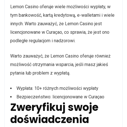
Lemon Casino oferuje wiele możliwości wypłaty, w
tym bankowość, kartą kredytową, e-walletami i wiele
innych. Warto zauważyć, że Lemon Casino jest
licencjonowane w Curaçao, co sprawia, że jest ono
podległe regulacjom i nadzorowi.
Warto zauważyć, że Lemon Casino oferuje również
możliwość otrzymania wsparcia, jeśli masz jakieś
pytania lub problem z wypłatą.
Wypłata: 10+ różnych możliwości wypłaty
Bezpieczeństwo: licencjonowane w Curaçao
Zweryfikuj swoje
doświadczenia