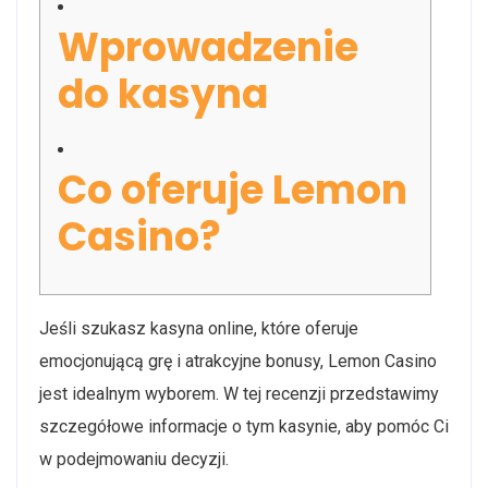
Wprowadzenie
do kasyna
Co oferuje Lemon
Casino?
Jeśli szukasz kasyna online, które oferuje
emocjonującą grę i atrakcyjne bonusy, Lemon Casino
jest idealnym wyborem. W tej recenzji przedstawimy
szczegółowe informacje o tym kasynie, aby pomóc Ci
w podejmowaniu decyzji.