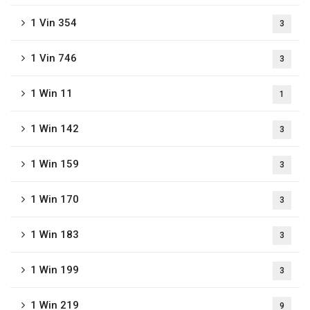
1 Vin 354
3
1 Vin 746
3
1 Win 11
1
1 Win 142
3
1 Win 159
3
1 Win 170
3
1 Win 183
3
1 Win 199
3
1 Win 219
9