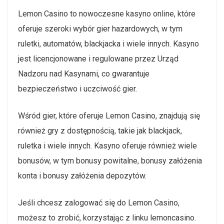
Lemon Casino to nowoczesne kasyno online, które
oferuje szeroki wybór gier hazardowych, w tym
ruletki, automatów, blackjacka i wiele innych. Kasyno
jest licencjonowane i regulowane przez Urząd
Nadzoru nad Kasynami, co gwarantuje
bezpieczeństwo i uczciwość gier.
Wśród gier, które oferuje Lemon Casino, znajdują się
również gry z dostępnością, takie jak blackjack,
ruletka i wiele innych. Kasyno oferuje również wiele
bonusów, w tym bonusy powitalne, bonusy załóżenia
konta i bonusy załóżenia depozytów.
Jeśli chcesz zalogować się do Lemon Casino,
możesz to zrobić, korzystając z linku lemoncasino.