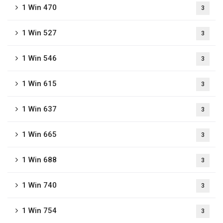
1 Win 470
3
1 Win 527
3
1 Win 546
3
1 Win 615
3
1 Win 637
3
1 Win 665
3
1 Win 688
3
1 Win 740
3
1 Win 754
3