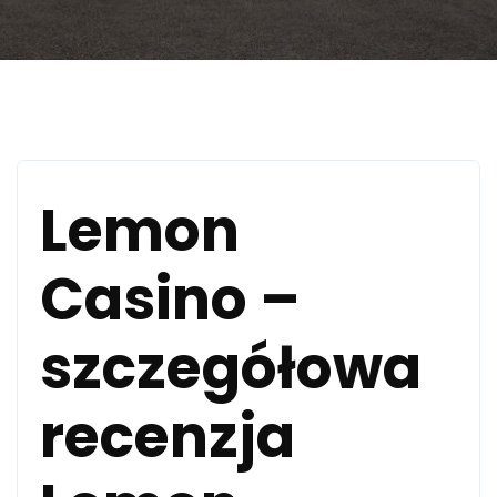
Lemon
Casino –
szczegółowa
recenzja