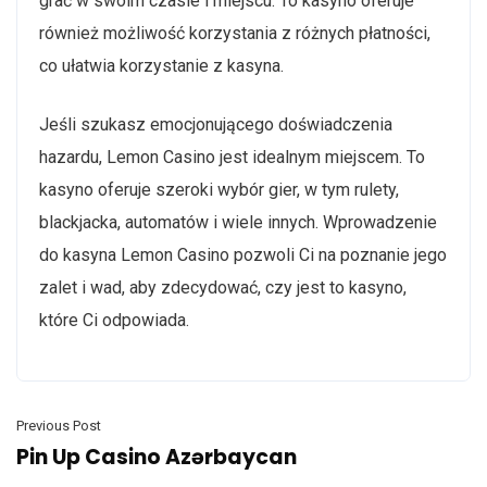
grać w swoim czasie i miejscu. To kasyno oferuje
również możliwość korzystania z różnych płatności,
co ułatwia korzystanie z kasyna.
Jeśli szukasz emocjonującego doświadczenia
hazardu, Lemon Casino jest idealnym miejscem. To
kasyno oferuje szeroki wybór gier, w tym rulety,
blackjacka, automatów i wiele innych. Wprowadzenie
do kasyna Lemon Casino pozwoli Ci na poznanie jego
zalet i wad, aby zdecydować, czy jest to kasyno,
które Ci odpowiada.
Previous Post
Pin Up Casino Azərbaycan