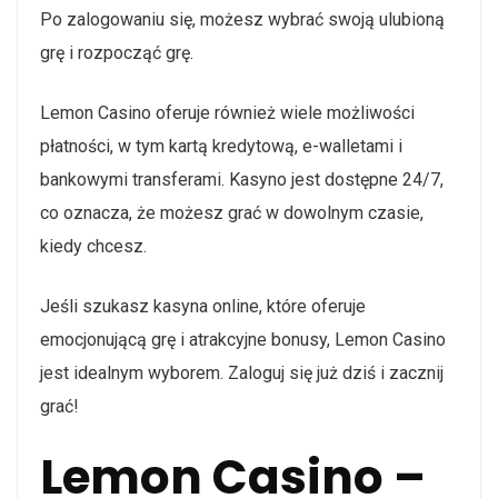
Po zalogowaniu się, możesz wybrać swoją ulubioną
grę i rozpocząć grę.
Lemon Casino oferuje również wiele możliwości
płatności, w tym kartą kredytową, e-walletami i
bankowymi transferami. Kasyno jest dostępne 24/7,
co oznacza, że możesz grać w dowolnym czasie,
kiedy chcesz.
Jeśli szukasz kasyna online, które oferuje
emocjonującą grę i atrakcyjne bonusy, Lemon Casino
jest idealnym wyborem. Zaloguj się już dziś i zacznij
grać!
Lemon Casino –