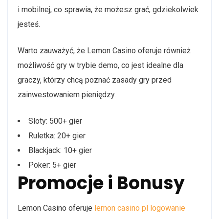
i mobilnej, co sprawia, że możesz grać, gdziekolwiek
jesteś.
Warto zauważyć, że Lemon Casino oferuje również
możliwość gry w trybie demo, co jest idealne dla
graczy, którzy chcą poznać zasady gry przed
zainwestowaniem pieniędzy.
Sloty: 500+ gier
Ruletka: 20+ gier
Blackjack: 10+ gier
Poker: 5+ gier
Promocje i Bonusy
Lemon Casino oferuje
lemon casino pl logowanie