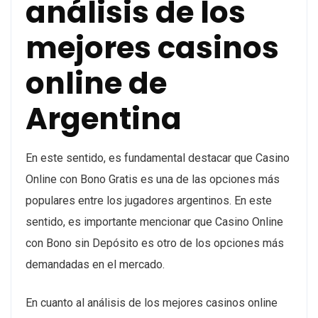
análisis de los
mejores casinos
online de
Argentina
En este sentido, es fundamental destacar que Casino
Online con Bono Gratis es una de las opciones más
populares entre los jugadores argentinos. En este
sentido, es importante mencionar que Casino Online
con Bono sin Depósito es otro de los opciones más
demandadas en el mercado.
En cuanto al análisis de los mejores casinos online