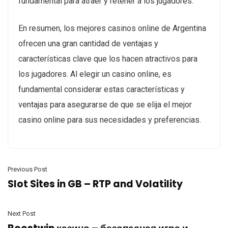
fundamental para atraer y retener a los jugadores.
En resumen, los mejores casinos online de Argentina
ofrecen una gran cantidad de ventajas y
características clave que los hacen atractivos para
los jugadores. Al elegir un casino online, es
fundamental considerar estas características y
ventajas para asegurarse de que se elija el mejor
casino online para sus necesidades y preferencias.
Previous Post
Slot Sites in GB – RTP and Volatility
Next Post