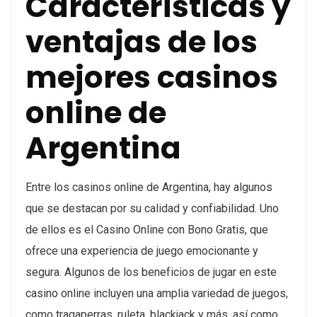
Características y
ventajas de los
mejores casinos
online de
Argentina
Entre los casinos online de Argentina, hay algunos
que se destacan por su calidad y confiabilidad. Uno
de ellos es el Casino Online con Bono Gratis, que
ofrece una experiencia de juego emocionante y
segura. Algunos de los beneficios de jugar en este
casino online incluyen una amplia variedad de juegos,
como tragaperras, ruleta, blackjack y más, así como