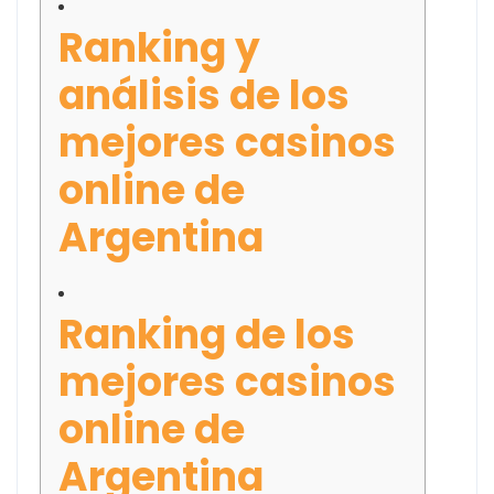
Ranking y
análisis de los
mejores casinos
online de
Argentina
Ranking de los
mejores casinos
online de
Argentina