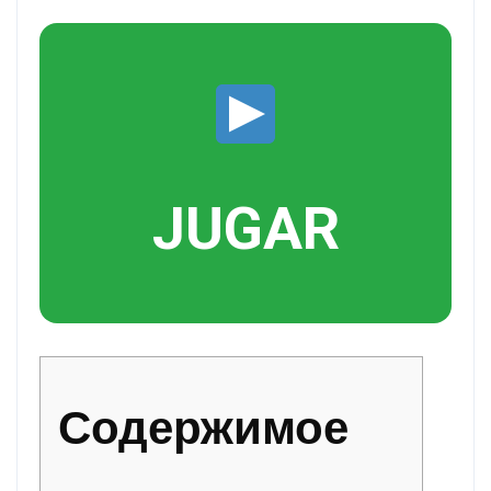
JUGAR
Содержимое