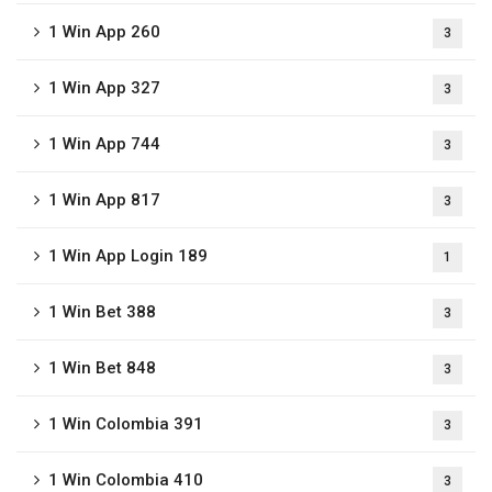
1 Win App 260
3
1 Win App 327
3
1 Win App 744
3
1 Win App 817
3
1 Win App Login 189
1
1 Win Bet 388
3
1 Win Bet 848
3
1 Win Colombia 391
3
1 Win Colombia 410
3