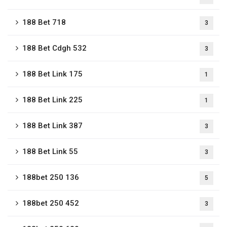
188 Bet 718
3
188 Bet Cdgh 532
3
188 Bet Link 175
1
188 Bet Link 225
1
188 Bet Link 387
3
188 Bet Link 55
3
188bet 250 136
5
188bet 250 452
3