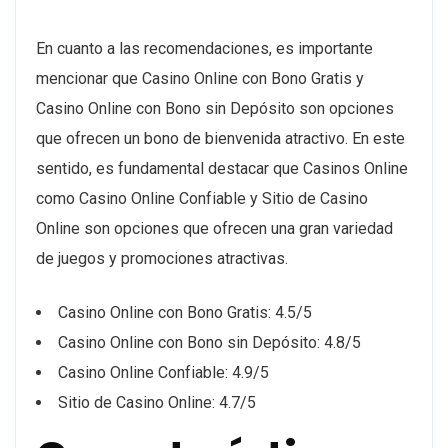
En cuanto a las recomendaciones, es importante
mencionar que Casino Online con Bono Gratis y
Casino Online con Bono sin Depósito son opciones
que ofrecen un bono de bienvenida atractivo. En este
sentido, es fundamental destacar que Casinos Online
como Casino Online Confiable y Sitio de Casino
Online son opciones que ofrecen una gran variedad
de juegos y promociones atractivas.
Casino Online con Bono Gratis: 4.5/5
Casino Online con Bono sin Depósito: 4.8/5
Casino Online Confiable: 4.9/5
Sitio de Casino Online: 4.7/5