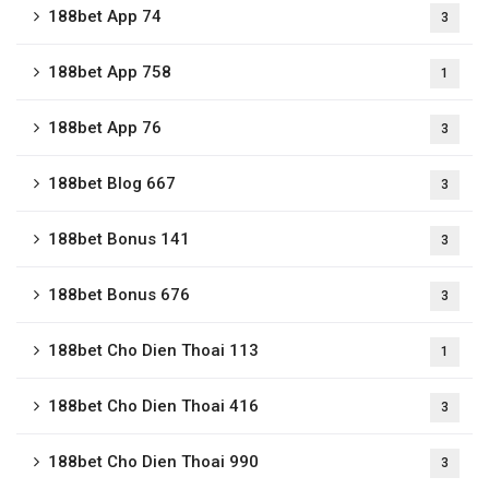
188bet App 74
3
188bet App 758
1
188bet App 76
3
188bet Blog 667
3
188bet Bonus 141
3
188bet Bonus 676
3
188bet Cho Dien Thoai 113
1
188bet Cho Dien Thoai 416
3
188bet Cho Dien Thoai 990
3