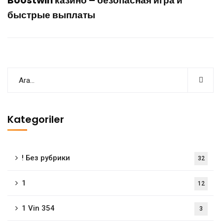
Boostwin казино – безопасная игра и
быстрые выплаты
Kategoriler
! Без рубрики
32
1
12
1 Vin 354
3