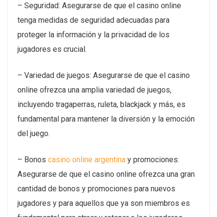
– Seguridad: Asegurarse de que el casino online
tenga medidas de seguridad adecuadas para
proteger la información y la privacidad de los
jugadores es crucial.
– Variedad de juegos: Asegurarse de que el casino
online ofrezca una amplia variedad de juegos,
incluyendo tragaperras, ruleta, blackjack y más, es
fundamental para mantener la diversión y la emoción
del juego.
– Bonos
casino online argentina
y promociones:
Asegurarse de que el casino online ofrezca una gran
cantidad de bonos y promociones para nuevos
jugadores y para aquellos que ya son miembros es