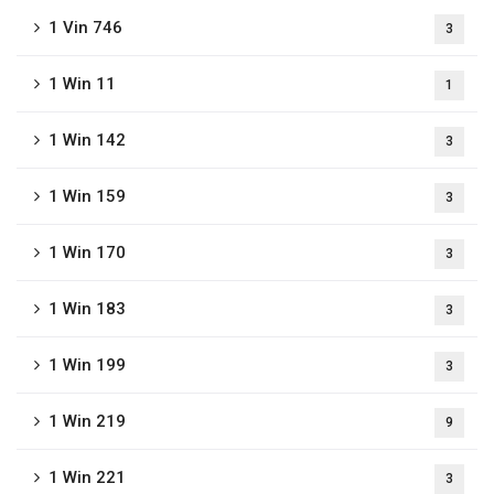
1 Vin 746
3
1 Win 11
1
1 Win 142
3
1 Win 159
3
1 Win 170
3
1 Win 183
3
1 Win 199
3
1 Win 219
9
1 Win 221
3