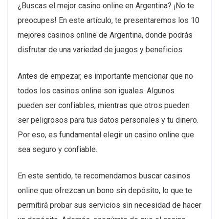
¿Buscas el mejor casino online en Argentina? ¡No te
preocupes! En este artículo, te presentaremos los 10
mejores casinos online de Argentina, donde podrás
disfrutar de una variedad de juegos y beneficios.
Antes de empezar, es importante mencionar que no
todos los casinos online son iguales. Algunos
pueden ser confiables, mientras que otros pueden
ser peligrosos para tus datos personales y tu dinero.
Por eso, es fundamental elegir un casino online que
sea seguro y confiable.
En este sentido, te recomendamos buscar casinos
online que ofrezcan un bono sin depósito, lo que te
permitirá probar sus servicios sin necesidad de hacer