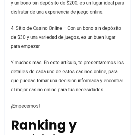
y un bono sin depósito de $200, es un lugar ideal para
disfrutar de una experiencia de juego online.
4. Sitio de Casino Online – Con un bono sin depósito
de $30 y una variedad de juegos, es un buen lugar
para empezar.
Y muchos más. En este artículo, te presentaremos los
detalles de cada uno de estos casinos online, para
que puedas tomar una decisión informada y encontrar
el mejor casino online para tus necesidades.
¡Empecemos!
Ranking y