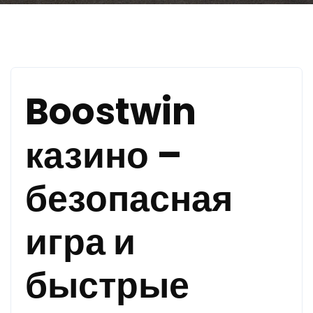
Boostwin
казино –
безопасная
игра и
быстрые