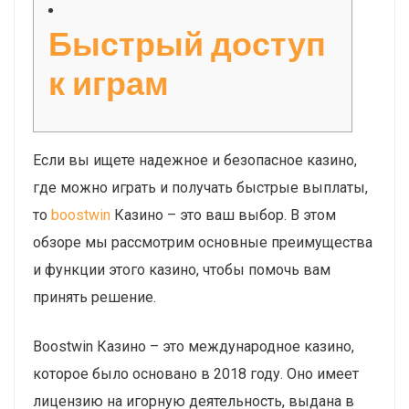
Быстрый доступ
к играм
Если вы ищете надежное и безопасное казино,
где можно играть и получать быстрые выплаты,
то
boostwin
Казино – это ваш выбор. В этом
обзоре мы рассмотрим основные преимущества
и функции этого казино, чтобы помочь вам
принять решение.
Boostwin Казино – это международное казино,
которое было основано в 2018 году. Оно имеет
лицензию на игорную деятельность, выдана в