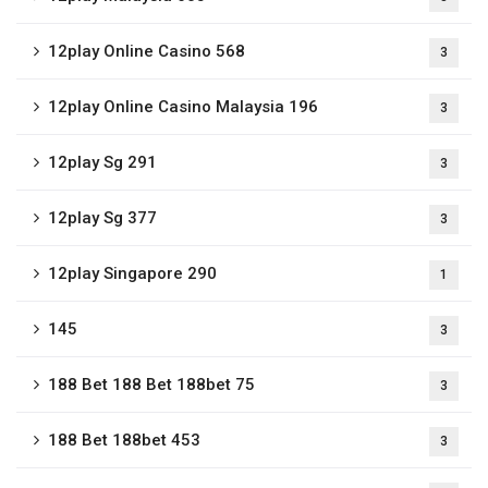
12play Online Casino 568
3
12play Online Casino Malaysia 196
3
12play Sg 291
3
12play Sg 377
3
12play Singapore 290
1
145
3
188 Bet 188 Bet 188bet 75
3
188 Bet 188bet 453
3