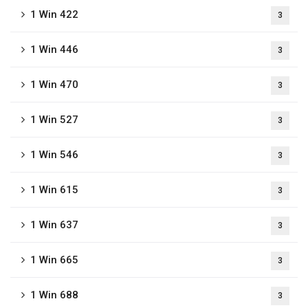
1 Win 422
3
1 Win 446
3
1 Win 470
3
1 Win 527
3
1 Win 546
3
1 Win 615
3
1 Win 637
3
1 Win 665
3
1 Win 688
3