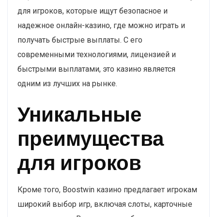
для игроков, которые ищут безопасное и
надежное онлайн-казино, где можно играть и
получать быстрые выплаты. С его
современными технологиями, лицензией и
быстрыми выплатами, это казино является
одним из лучших на рынке.
Уникальные
преимущества
для игроков
Кроме того, Boostwin казино предлагает игрокам
широкий выбор игр, включая слоты, карточные