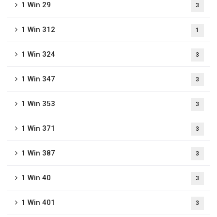
1 Win 29
3
1 Win 312
1
1 Win 324
3
1 Win 347
3
1 Win 353
3
1 Win 371
3
1 Win 387
3
1 Win 40
3
1 Win 401
3