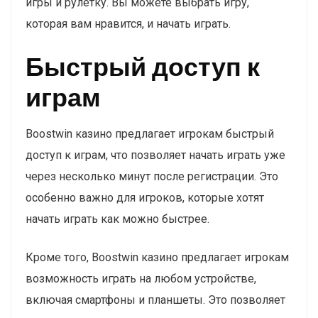
игры и рулетку. Вы можете выбрать игру,
которая вам нравится, и начать играть.
Быстрый доступ к
играм
Boostwin казино предлагает игрокам быстрый
доступ к играм, что позволяет начать играть уже
через несколько минут после регистрации. Это
особенно важно для игроков, которые хотят
начать играть как можно быстрее.
Кроме того, Boostwin казино предлагает игрокам
возможность играть на любом устройстве,
включая смартфоны и планшеты. Это позволяет