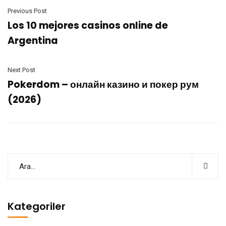
Previous Post
Los 10 mejores casinos online de
Argentina
Next Post
Pokerdom – онлайн казино и покер рум
(2026)
Kategoriler