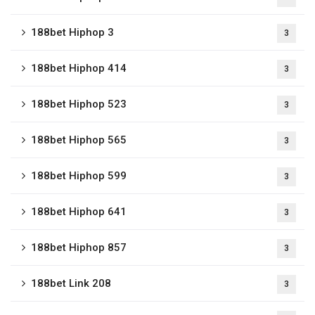
188bet Hiphop 3
3
188bet Hiphop 414
3
188bet Hiphop 523
3
188bet Hiphop 565
3
188bet Hiphop 599
3
188bet Hiphop 641
3
188bet Hiphop 857
3
188bet Link 208
3