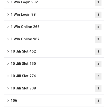
1 Win Login 932
3
1 Win Login 98
3
1 Win Online 266
3
1 Win Online 967
3
10 Jili Slot 462
3
10 Jili Slot 650
3
10 Jili Slot 774
2
10 Jili Slot 808
3
106
3