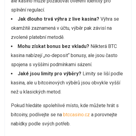
ale kasino může požadovat ověření identity pro
splnění regulací.
Jak dlouho trvá výhra z live kasina?
Výhra se
okamžitě zaznamená v účtu, výběr pak závisí na
zvolené platební metodě.
Mohu získat bonus bez vkladu?
Některá BTC
kasina nabízejí „no‑deposit“ bonusy, ale jsou často
spojena s vyššími podmínkami sázení.
Jaké jsou limity pro výběry?
Limity se liší podle
kasina, ale u bitcoinových výběrů jsou obvykle vyšší
než u klasických metod.
Pokud hledáte spolehlivé místo, kde můžete hrát s
bitcoiny, podívejte se na
btccasino.cz
a porovnejte
nabídky podle svých potřeb.