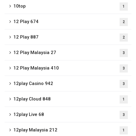
10top
1
12 Play 674
2
12 Play 887
2
12 Play Malaysia 27
3
12 Play Malaysia 410
3
12play Casino 942
3
12play Cloud 848
1
12play Live 68
3
12play Malaysia 212
1