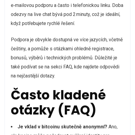
e‑mailovou podporu a často i telefonickou linku. Doba
odezvy na live chat bývá pod 2 minuty, což je ideální,
když potřebujete rychlé řešení.
Podpora je obvykle dostupná ve více jazycích, včetně
češtiny, a pomůže s otázkami ohledně registrace,
bonusů, výběrů i technických problémů. Důležité je
také podívat se na sekci FAQ, kde najdete odpovědi
na nejčastější dotazy.
Často kladené
otázky (FAQ)
Je vklad v bitcoinu skutečně anonymní?
Ano,