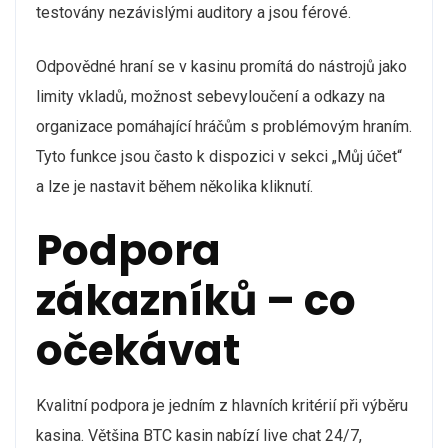
testovány nezávislými auditory a jsou férové.
Odpovědné hraní se v kasinu promítá do nástrojů jako
limity vkladů, možnost sebevyloučení a odkazy na
organizace pomáhající hráčům s problémovým hraním.
Tyto funkce jsou často k dispozici v sekci „Můj účet“
a lze je nastavit během několika kliknutí.
Podpora
zákazníků – co
očekávat
Kvalitní podpora je jedním z hlavních kritérií při výběru
kasina. Většina BTC kasin nabízí live chat 24/7,