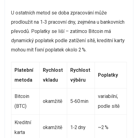
U ostatních metod se doba zpracování může
prodloužit na 1‑3 pracovní dny, zejména u bankovních
převodů. Poplatky se liší – zatímco Bitcoin má
dynamický poplatek podle zatížení sítě, kreditní karty
mohou mít fixní poplatek okolo 2 %.
Platební
Rychlost
Rychlost
Poplatky
metoda
vkladu
výběru
Bitcoin
variabilní,
okamžitě
5‑60 min
(BTC)
podle sítě
Kreditní
okamžitě
1‑2 dny
~2 %
karta