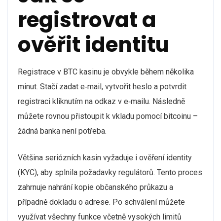
registrovat a
ověřit identitu
Registrace v BTC kasinu je obvykle během několika
minut. Stačí zadat e‑mail, vytvořit heslo a potvrdit
registraci kliknutím na odkaz v e‑mailu. Následně
můžete rovnou přistoupit k vkladu pomocí bitcoinu –
žádná banka není potřeba.
Většina seriózních kasin vyžaduje i ověření identity
(KYC), aby splnila požadavky regulátorů. Tento proces
zahrnuje nahrání kopie občanského průkazu a
případně dokladu o adrese. Po schválení můžete
využívat všechny funkce včetně vysokých limitů