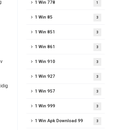
g
1 Win 778
1
1 Win 85
3
1 Win 851
3
1 Win 861
3
av
1 Win 910
3
1 Win 927
3
idig
1 Win 957
3
1 Win 999
3
1 Win Apk Download 99
3