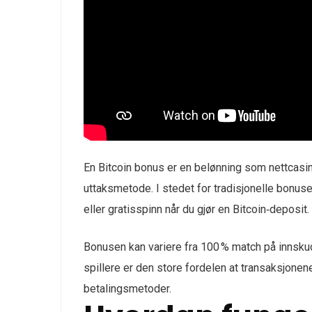
En Bitcoin bonus er en belønning som nettcasino
uttaksmetode. I stedet for tradisjonelle bonuser
eller gratisspinn når du gjør en Bitcoin‑deposit.
Bonusen kan variere fra 100 % match på innskud
spillere er den store fordelen at transaksjonen
betalingsmetoder.