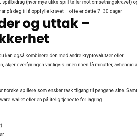
, spillbidrag (hvor mye ulike spill teller mot omsetningskravet) o
har på deg til å oppfylle kravet – ofte er dette 7–30 dager.
er og uttak –
ikkerhet
 du kan også kombinere den med andre kryptovalutaer eller
coin, skjer overføringen vanligvis innen noen få minutter, avhengig 
or norske spillere som ønsker rask tilgang til pengene sine. Samt
are‑wallet eller en pålitelig tjeneste for lagring.
r)
er