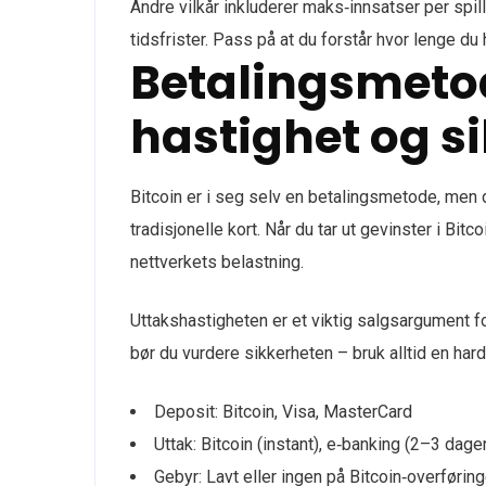
Andre vilkår inkluderer maks‑innsatser per spill
tidsfrister. Pass på at du forstår hvor lenge du 
Betalingsmetod
hastighet og s
Bitcoin er i seg selv en betalingsmetode, men
tradisjonelle kort. Når du tar ut gevinster i Bit
nettverkets belastning.
Uttakshastigheten er et viktig salgsargument f
bør du vurdere sikkerheten – bruk alltid en hardw
Deposit: Bitcoin, Visa, MasterCard
Uttak: Bitcoin (instant), e‑banking (2–3 dage
Gebyr: Lavt eller ingen på Bitcoin‑overføring