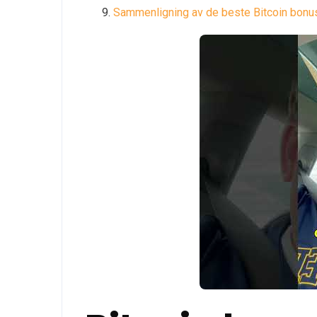
Sammenligning av de beste Bitcoin bonu