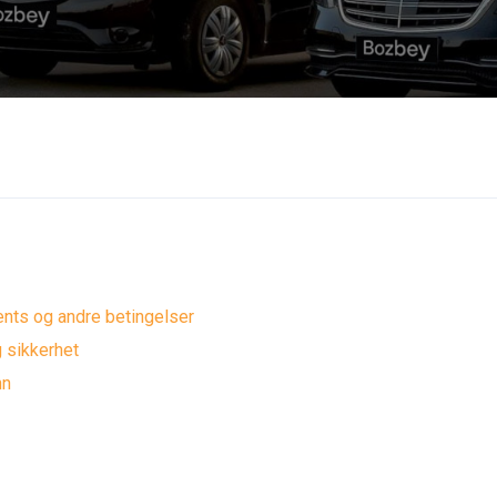
ents og andre betingelser
 sikkerhet
nn