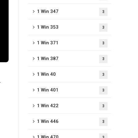
1 Win 347
3
1 Win 353
3
1 Win 371
3
1 Win 387
3
1 Win 40
3
r
1 Win 401
3
1 Win 422
3
1 Win 446
3
1 Win 470
3