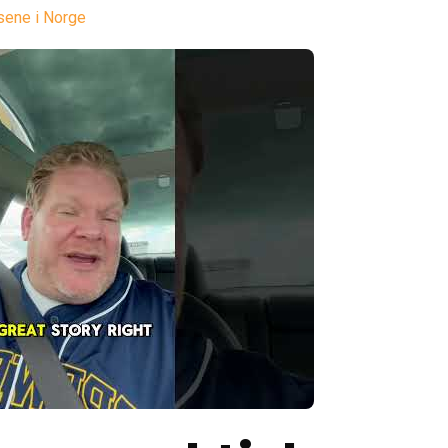
sene i Norge