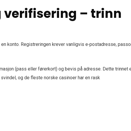
 verifisering – trinn
 en konto. Registreringen krever vanligvis e‑postadresse, passo
imasjon (pass eller førerkort) og bevis på adresse. Dette trinnet 
 svindel, og de fleste norske casinoer har en rask