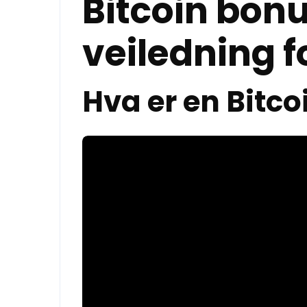
Bitcoin bonu
veiledning f
Hva er en Bitc