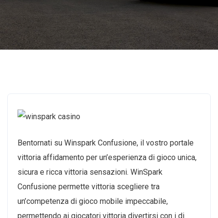
Bentornati su Winspark Confusione, il vostro portale
vittoria affidamento per un’esperienza di gioco unica,
sicura e ricca vittoria sensazioni. WinSpark
Confusione permette vittoria scegliere tra
un’competenza di gioco mobile impeccabile,
permettendo ai giocatori vittoria divertirsi con i di