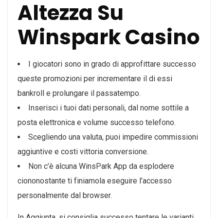
Altezza Su
Winspark Casino
I giocatori sono in grado di approfittare successo
queste promozioni per incrementare il di essi
bankroll e prolungare il passatempo.
Inserisci i tuoi dati personali, dal nome sottile a
posta elettronica e volume successo telefono.
Scegliendo una valuta, puoi impedire commissioni
aggiuntive e costi vittoria conversione.
Non c’è alcuna WinsPark App da esplodere
ciononostante ti finiamola eseguire l’accesso
personalmente dal browser.
In Aggiunta, si consiglia successo tentare le varianti