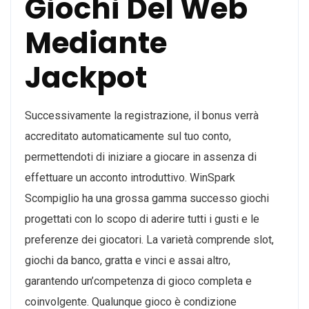
Giochi Del Web
Mediante
Jackpot
Successivamente la registrazione, il bonus verrà
accreditato automaticamente sul tuo conto,
permettendoti di iniziare a giocare in assenza di
effettuare un acconto introduttivo. WinSpark
Scompiglio ha una grossa gamma successo giochi
progettati con lo scopo di aderire tutti i gusti e le
preferenze dei giocatori. La varietà comprende slot,
giochi da banco, gratta e vinci e assai altro,
garantendo un’competenza di gioco completa e
coinvolgente. Qualunque gioco è condizione