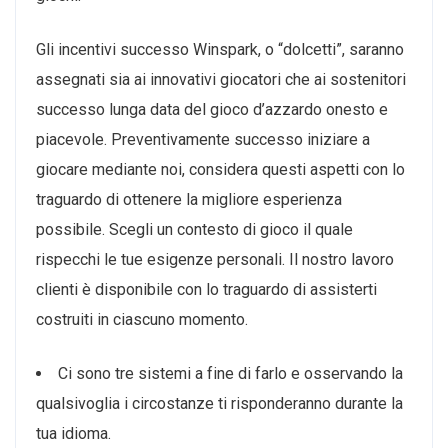
Gli incentivi successo Winspark, o “dolcetti”, saranno
assegnati sia ai innovativi giocatori che ai sostenitori
successo lunga data del gioco d’azzardo onesto e
piacevole. Preventivamente successo iniziare a
giocare mediante noi, considera questi aspetti con lo
traguardo di ottenere la migliore esperienza
possibile. Scegli un contesto di gioco il quale
rispecchi le tue esigenze personali. Il nostro lavoro
clienti è disponibile con lo traguardo di assisterti
costruiti in ciascuno momento.
Ci sono tre sistemi a fine di farlo e osservando la
qualsivoglia i circostanze ti risponderanno durante la
tua idioma.