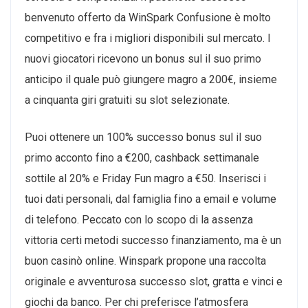
benvenuto offerto da WinSpark Confusione è molto
competitivo e fra i migliori disponibili sul mercato. I
nuovi giocatori ricevono un bonus sul il suo primo
anticipo il quale può giungere magro a 200€, insieme
a cinquanta giri gratuiti su slot selezionate.
Puoi ottenere un 100% successo bonus sul il suo
primo acconto fino a €200, cashback settimanale
sottile al 20% e Friday Fun magro a €50. Inserisci i
tuoi dati personali, dal famiglia fino a email e volume
di telefono. Peccato con lo scopo di la assenza
vittoria certi metodi successo finanziamento, ma è un
buon casinò online. Winspark propone una raccolta
originale e avventurosa successo slot, gratta e vinci e
giochi da banco. Per chi preferisce l’atmosfera