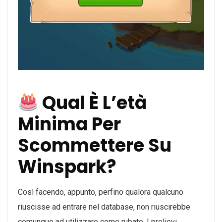
Qual È L’età
Minima Per
Scommettere Su
Winspark?
Così facendo, appunto, perfino qualora qualcuno
riuscisse ad entrare nel database, non riuscirebbe
comunque ad utilizzare come rubato. I prelievi,