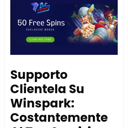
Supporto
Clientela Su
Winspark:
Costantemente