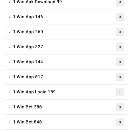
1 Win Apk Download 99
3
1 Win App 146
3
1 Win App 260
3
1 Win App 327
3
1 Win App 744
3
1 Win App 817
3
1 Win App Login 189
1
1 Win Bet 388
3
1 Win Bet 848
3