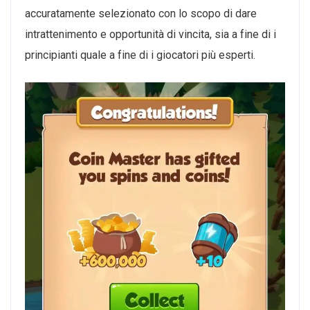
accuratamente selezionato con lo scopo di dare
intrattenimento e opportunità di vincita, sia a fine di i
principianti quale a fine di i giocatori più esperti.