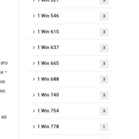
1 Win 527
3
1 Win 546
3
1 Win 615
3
1 Win 637
3
 это
1 Win 665
3
и –
1 Win 688
3
ки.
но.
1 Win 740
3
1 Win 754
3
 из
1 Win 778
1