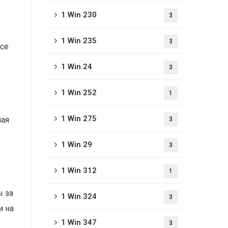
1 Win 230
3
1 Win 235
3
все
1 Win 24
3
1 Win 252
1
1 Win 275
чая
3
1 Win 29
3
1 Win 312
1
ы за
1 Win 324
3
и на
1 Win 347
3