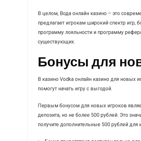
В целом, Вода онлайн казино – это соврем
предлагает игрокам широкий спектр игр, б
программу лояльности и программу рефер
существующих.
Бонусы для но
В казино Vodka онлайн казино для новых 
помогут начать игру с выгодой.
Первым бонусом для новых игроков являет
депозита, но не более 500 рублей. Это зна
получите дополнительные 500 рублей для 