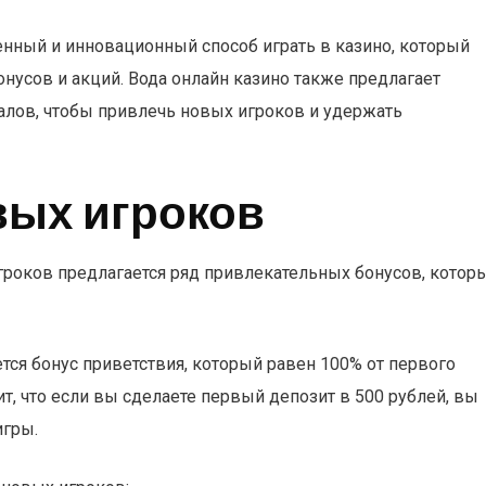
енный и инновационный способ играть в казино, который
онусов и акций. Вода онлайн казино также предлагает
алов, чтобы привлечь новых игроков и удержать
вых игроков
игроков предлагается ряд привлекательных бонусов, котор
ся бонус приветствия, который равен 100% от первого
чит, что если вы сделаете первый депозит в 500 рублей, вы
игры.