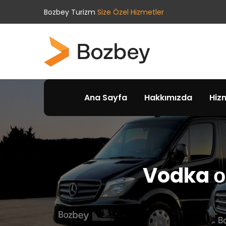
Bozbey Turizm
Size Özel Hizmetler
Ana Sayfa
Hakkımızda
Hiz
Vodka о