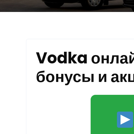
Vodka онлай
бонусы и ак