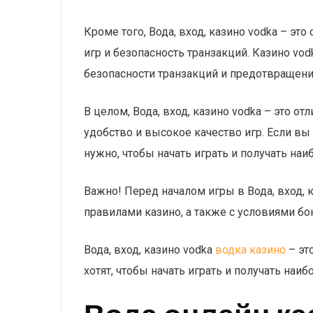
Кроме того, Вода, вход, казино vodka – эт
игр и безопасность транзакций. Казино vo
безопасности транзакций и предотвращен
В целом, Вода, вход, казино vodka – это о
удобство и высокое качество игр. Если вы 
нужно, чтобы начать играть и получать наи
Важно! Перед началом игры в Вода, вход, к
правилами казино, а также с условиями бо
Вода, вход, казино vodka
водка казино
– эт
хотят, чтобы начать играть и получать наи