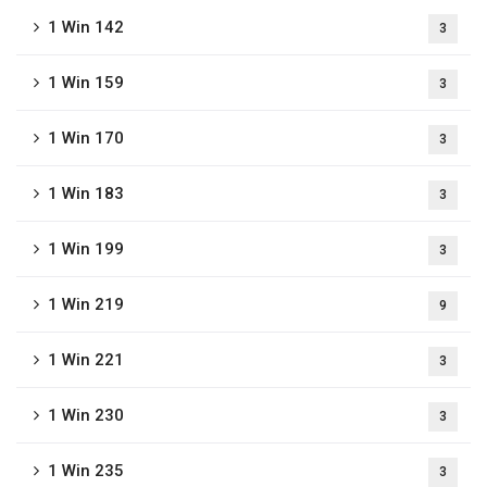
1 Win 142
3
1 Win 159
3
1 Win 170
3
1 Win 183
3
1 Win 199
3
1 Win 219
9
1 Win 221
3
1 Win 230
3
1 Win 235
3