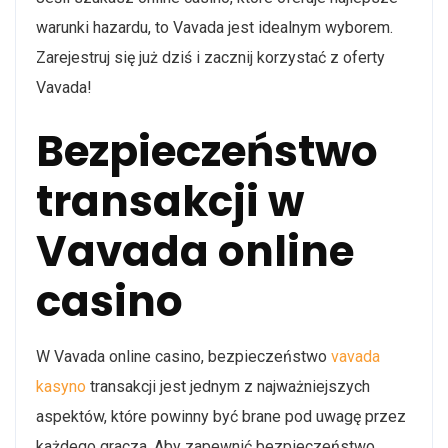
warunki hazardu, to Vavada jest idealnym wyborem.
Zarejestruj się już dziś i zacznij korzystać z oferty
Vavada!
Bezpieczeństwo
transakcji w
Vavada online
casino
W Vavada online casino, bezpieczeństwo
vavada
kasyno
transakcji jest jednym z najważniejszych
aspektów, które powinny być brane pod uwagę przez
każdego gracza. Aby zapewnić bezpieczeństwo