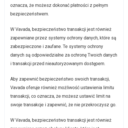
oznacza, że możesz dokonać płatności z pełnym
bezpieczeństwem.
W Vavada, bezpieczeństwo transakcji jest również
zapewniane przez systemy ochrony danych, które są
zabezpieczone i zaufane. Te systemy ochrony
danych są odpowiedzialne za ochronę Twoich danych
i transakcji przed nieautoryzowanym dostępem.
Aby zapewnić bezpieczeństwo swoich transakcji,
Vavada oferuje również możliwość ustawienia limitu
transakcji, co oznacza, że możesz ustawić limit na
swoje transakcje i zapewnić, że nie przekroczysz go.
W Vavada, bezpieczeństwo transakcji jest również