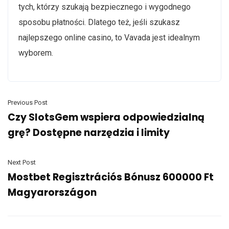
tych, którzy szukają bezpiecznego i wygodnego
sposobu płatności. Dlatego też, jeśli szukasz
najlepszego online casino, to Vavada jest idealnym
wyborem.
Previous Post
Czy SlotsGem wspiera odpowiedzialną
grę? Dostępne narzędzia i limity
Next Post
Mostbet Regisztrációs Bónusz 600000 Ft
Magyarországon