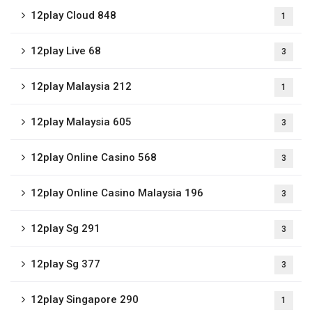
12play Cloud 848
1
12play Live 68
3
12play Malaysia 212
1
12play Malaysia 605
3
12play Online Casino 568
3
12play Online Casino Malaysia 196
3
12play Sg 291
3
12play Sg 377
3
12play Singapore 290
1