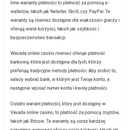
Inne warianty płatności to płatność za pomocą e-
walletów, takich jak Neteller, Skrill, czy PayPal. Te
warianty są również dostępne dla większości graczy i
oferują wiele korzyści, takich jak szybkość i
bezpieczeństwo transakcji.
Wavada online casino również oferuje płatność
bankową, która jest dostępna dla tych, którzy
preferują tradycyjne metody płatności. Aby zrobić to,
należy wybrać bank, w którym jest Twoje konto, a
następnie wpisać numer konta i kwotę płatności.
Ostatni wariant płatności, który jest dostępny w
Vavada online casino, to płatność za pomocą cryptów,
takich jak Bitcoin. Te warianty są coraz bardziej
popularne, ponieważ oferują wiele korzyści, takich jak