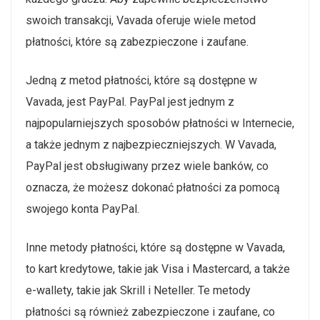
swoich transakcji, Vavada oferuje wiele metod
płatności, które są zabezpieczone i zaufane.
Jedną z metod płatności, które są dostępne w
Vavada, jest PayPal. PayPal jest jednym z
najpopularniejszych sposobów płatności w Internecie,
a także jednym z najbezpieczniejszych. W Vavada,
PayPal jest obsługiwany przez wiele banków, co
oznacza, że możesz dokonać płatności za pomocą
swojego konta PayPal.
Inne metody płatności, które są dostępne w Vavada,
to kart kredytowe, takie jak Visa i Mastercard, a także
e-wallety, takie jak Skrill i Neteller. Te metody
płatności są również zabezpieczone i zaufane, co