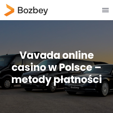
Vavada online
casino w Polsce –
metody płatności