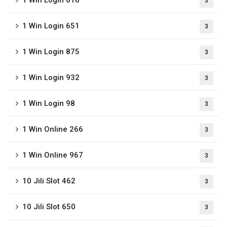
1 Win Login 616
3
1 Win Login 651
3
1 Win Login 875
3
1 Win Login 932
3
1 Win Login 98
3
1 Win Online 266
3
1 Win Online 967
3
10 Jili Slot 462
3
10 Jili Slot 650
3