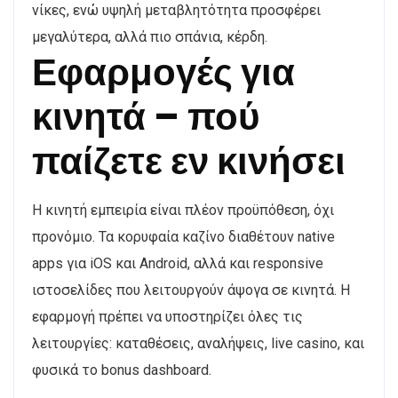
νίκες, ενώ υψηλή μεταβλητότητα προσφέρει
μεγαλύτερα, αλλά πιο σπάνια, κέρδη.
Εφαρμογές για
κινητά – πού
παίζετε εν κινήσει
Η κινητή εμπειρία είναι πλέον προϋπόθεση, όχι
προνόμιο. Τα κορυφαία καζίνο διαθέτουν native
apps για iOS και Android, αλλά και responsive
ιστοσελίδες που λειτουργούν άψογα σε κινητά. Η
εφαρμογή πρέπει να υποστηρίζει όλες τις
λειτουργίες: καταθέσεις, αναλήψεις, live casino, και
φυσικά το bonus dashboard.