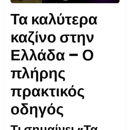
Τα καλύτερα
καζίνο στην
Ελλάδα – Ο
πλήρης
πρακτικός
οδηγός
Τι σημαίνει «Τα