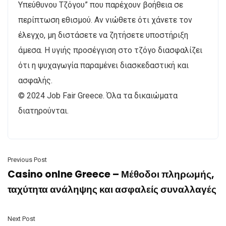
Υπεύθυνου Τζόγου” που παρέχουν βοήθεια σε
περίπτωση εθισμού. Αν νιώθετε ότι χάνετε τον
έλεγχο, μη διστάσετε να ζητήσετε υποστήριξη
άμεσα. Η υγιής προσέγγιση στο τζόγο διασφαλίζει
ότι η ψυχαγωγία παραμένει διασκεδαστική και
ασφαλής.
© 2024 Job Fair Greece. Όλα τα δικαιώματα
διατηρούνται.
Previous Post
Casino onlne Greece – Μέθοδοι πληρωμής,
ταχύτητα ανάληψης και ασφαλείς συναλλαγές
Next Post