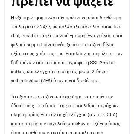
πρέπει να ψάξετε
Η εξυπηρέτηση πελατών πρέπει να είναι διαθέσιμη
τουλάχιστον 24/7, με πολλαπλά κανάλια όπως live
chat, email και τηλεφωνική γραμμή. Ένα γρήγορο και
φιλικό support είναι ένδειξη ότι το καζίνο δίνει
αξία στους χρήστες του. Επιπλέον, η ασφάλεια των
δεδομένων απαιτεί κρυπτογράφηση SSL 256‑bit,
καθώς και έλεγχο ταυτότητας μέσω 2‑factor
authentication (2FA) όταν είναι διαθέσιμο.
Τα αξιόπιστα καζίνο επίσης δημοσιοποιούν την
άδειά τους στο footer της ιστοσελίδας, παρέχουν
πληροφορίες για την αρχή ελέγχου (π.χ. eCOGRA)
και προσφέρουν εργαλεία υπεύθυνου τζόγου όπως
όρια καταθέσεων, αυτόματη αποκλειστική