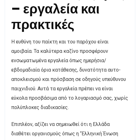
– εργαλεία και
πρακτικές
Η ευθύνη του παίκτη και του παρόχου είναι
αμοιβαία. Τα καλύτερα καζίνο προσφέρουν
ενσωματωμένα εργαλεία όπως ημερήσια/
εβδομαδιαία όρια κατάθεσης, δυνατότητα αυτο-
αποκλεισμού και πρόσβαση σε οδηγούς υπεύθυνου
παιχνιδιού. Αυτά τα εργαλεία πρέπει να είναι
εύκολα προσβάσιμα από το λογαριασμό σας, χωρίς
πολύπλοκες διαδικασίες.
Επιπλέον, αξίζει να σημειωθεί ότι η Ελλάδα
διαθέτει οργανισμούς όπως η “Ελληνική Ένωση