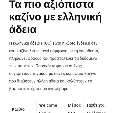
Τα πιο αξιόπιστα
καζίνο με ελληνική
άδεια
Η ελληνική άδεια (HGC) είναι η κύρια ένδειξη ότι
ένα καζίνο λειτουργεί σύμφωνα με τη νομοθεσία,
πληρώνει φόρους και προστατεύει τα δεδομένα
των παικτών. Παρακάτω φαίνεται ένας
συγκριτικός πίνακας με πέντε κορυφαία καζίνο
που διαθέτουν πλήρη άδεια και καλύπτουν τα
βασικά κριτήρια που αναφέραμε.
Welcome
Μέσος
Ταχύτητα
Καζίνο