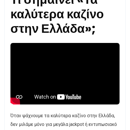
καλύτερα καζίνο
στην Ελλάδα»;
Όταν ψάχνουμε τα καλύτερα καζίνο στην Ελλάδα,
δεν μιλάμε μόνο για μεγάλα jackpot ή εντυπωσιακό