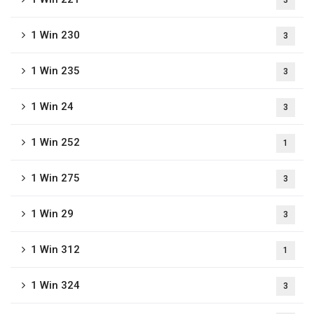
1 Win 230
3
1 Win 235
3
1 Win 24
3
1 Win 252
1
1 Win 275
3
1 Win 29
3
1 Win 312
1
1 Win 324
3