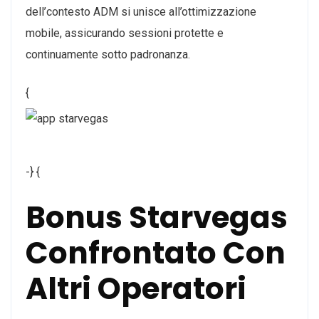
dell’contesto ADM si unisce all’ottimizzazione
mobile, assicurando sessioni protette e
continuamente sotto padronanza.
{
-} {
Bonus Starvegas
Confrontato Con
Altri Operatori