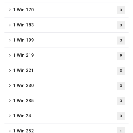
1 Win 170
3
1 Win 183
3
1 Win 199
3
1 Win 219
9
1 Win 221
3
1 Win 230
3
1 Win 235
3
1 Win 24
3
1 Win 252
1