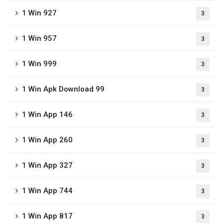
1 Win 927
3
1 Win 957
3
1 Win 999
3
1 Win Apk Download 99
3
1 Win App 146
3
1 Win App 260
3
1 Win App 327
3
1 Win App 744
3
1 Win App 817
3