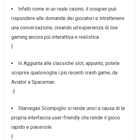
Infatti come in un reale casinò, il croupier può
rispondere alle domande dei giocatori e intrattenere
una conversazione, creando un’esperienza di live
gaming ancora più interattiva e realistica.
{
In Aggiunta alle classiche slot, appunto, potete
scoprire qualsivoglia i più recenti crash game, da
Aviator a Spaceman.
-}
Starvegas Scompiglio si rende unici a causa di la
propria interfaccia user-friendly che rende il gioco
rapido e piacevole.
{