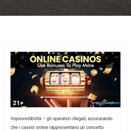
Imprevedibilità – gli operatori illegali, assicurando
che i casinò online rappresentano un concetto