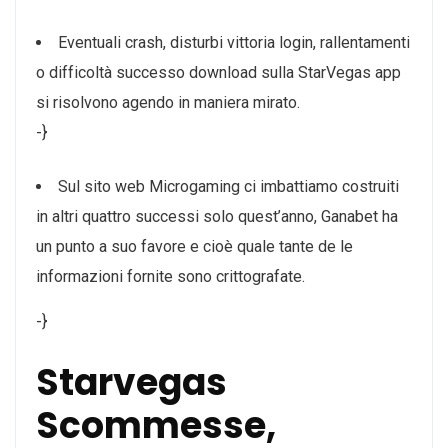
Eventuali crash, disturbi vittoria login, rallentamenti
o difficoltà successo download sulla StarVegas app
si risolvono agendo in maniera mirato.
-}
Sul sito web Microgaming ci imbattiamo costruiti
in altri quattro successi solo quest’anno, Ganabet ha
un punto a suo favore e cioè quale tante de le
informazioni fornite sono crittografate.
-}
Starvegas
Scommesse,