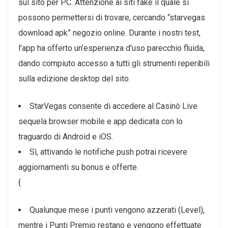
sul sito per PC. Attenzione ai siti fake il quale si
possono permettersi di trovare, cercando “starvegas
download apk” negozio online. Durante i nostri test,
l’app ha offerto un’esperienza d’uso parecchio fluida,
dando compiuto accesso a tutti gli strumenti reperibili
sulla edizione desktop del sito.
StarVegas consente di accedere al Casinò Live
sequela browser mobile e app dedicata con lo
traguardo di Android e iOS.
Sì, attivando le notifiche push potrai ricevere
aggiornamenti su bonus e offerte.
{
Qualunque mese i punti vengono azzerati (Level),
mentre i Punti Premio restano e vengono effettuate