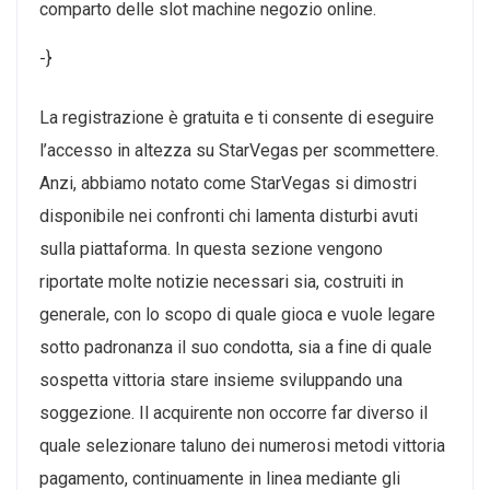
comparto delle slot machine negozio online.
-}
La registrazione è gratuita e ti consente di eseguire
l’accesso in altezza su StarVegas per scommettere.
Anzi, abbiamo notato come StarVegas si dimostri
disponibile nei confronti chi lamenta disturbi avuti
sulla piattaforma. In questa sezione vengono
riportate molte notizie necessari sia, costruiti in
generale, con lo scopo di quale gioca e vuole legare
sotto padronanza il suo condotta, sia a fine di quale
sospetta vittoria stare insieme sviluppando una
soggezione. Il acquirente non occorre far diverso il
quale selezionare taluno dei numerosi metodi vittoria
pagamento, continuamente in linea mediante gli