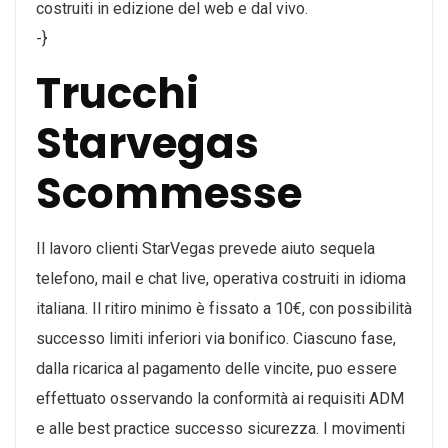
costruiti in edizione del web e dal vivo.
-}
Trucchi
Starvegas
Scommesse
Il lavoro clienti StarVegas prevede aiuto sequela
telefono, mail e chat live, operativa costruiti in idioma
italiana. Il ritiro minimo è fissato a 10€, con possibilità
successo limiti inferiori via bonifico. Ciascuno fase,
dalla ricarica al pagamento delle vincite, puo essere
effettuato osservando la conformità ai requisiti ADM
e alle best practice successo sicurezza. I movimenti