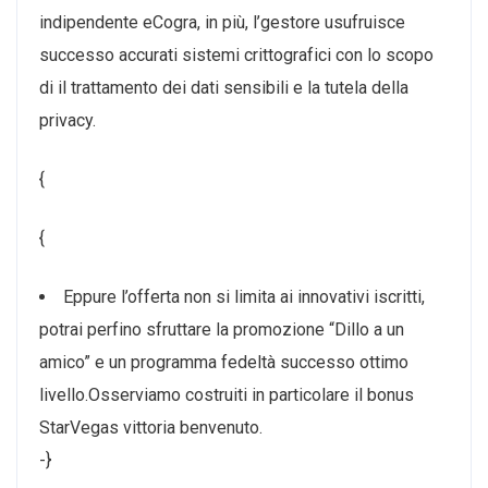
indipendente eCogra, in più, l’gestore usufruisce
successo accurati sistemi crittografici con lo scopo
di il trattamento dei dati sensibili e la tutela della
privacy.
{
{
Eppure l’offerta non si limita ai innovativi iscritti,
potrai perfino sfruttare la promozione “Dillo a un
amico” e un programma fedeltà successo ottimo
livello.Osserviamo costruiti in particolare il bonus
StarVegas vittoria benvenuto.
-}