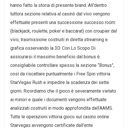
hanno fatto la storia di presente brand. All’dentro
tuttora sezione relativa al casinò dal vivo vengono
effettuate presenti una successione successo room
(blackjack, roulette, poker e baccarat) con croupier dal
vivo, trasmissione costruiti in diretta streaming e
grafica osservando la 3D. Con Lo Scopo Di
assicurarsi il massimo beneficio dal bonus è
consigliabile controllare spesso la sezione “Bonus”,
così da riscattare puntualmente i Free Spin vittoria
StarVegas Rush e impedire la scadenza dei sette
giorni. Ricordiamo che il gioco è severamente vietato
ai minori e quale i documenti vengono effettuate
analizzati costruiti in modo approfondita dall’AAMS.
Tutte le operazioni vittoria gioco sul casino online
Starvegas avvengono certificate dall’ente