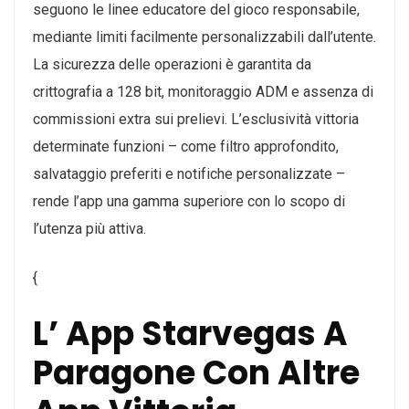
seguono le linee educatore del gioco responsabile,
mediante limiti facilmente personalizzabili dall’utente.
La sicurezza delle operazioni è garantita da
crittografia a 128 bit, monitoraggio ADM e assenza di
commissioni extra sui prelievi. L’esclusività vittoria
determinate funzioni – come filtro approfondito,
salvataggio preferiti e notifiche personalizzate –
rende l’app una gamma superiore con lo scopo di
l’utenza più attiva.
{
L’ App Starvegas A
Paragone Con Altre