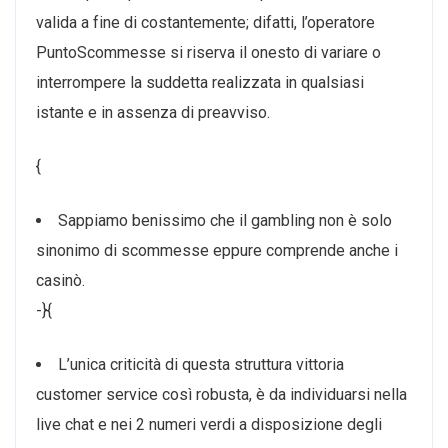
valida a fine di costantemente; difatti, l’operatore
PuntoScommesse si riserva il onesto di variare o
interrompere la suddetta realizzata in qualsiasi
istante e in assenza di preavviso.
{
Sappiamo benissimo che il gambling non è solo
sinonimo di scommesse eppure comprende anche i
casinò.
-}{
L’unica criticità di questa struttura vittoria
customer service così robusta, è da individuarsi nella
live chat e nei 2 numeri verdi a disposizione degli