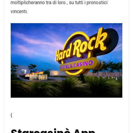
moltiplicheranno tra di loro , su tutti i pronostici
vincenti.
{