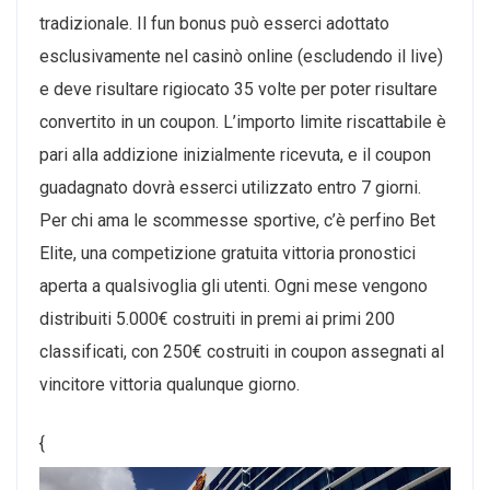
tradizionale. Il fun bonus può esserci adottato
esclusivamente nel casinò online (escludendo il live)
e deve risultare rigiocato 35 volte per poter risultare
convertito in un coupon. L’importo limite riscattabile è
pari alla addizione inizialmente ricevuta, e il coupon
guadagnato dovrà esserci utilizzato entro 7 giorni.
Per chi ama le scommesse sportive, c’è perfino Bet
Elite, una competizione gratuita vittoria pronostici
aperta a qualsivoglia gli utenti. Ogni mese vengono
distribuiti 5.000€ costruiti in premi ai primi 200
classificati, con 250€ costruiti in coupon assegnati al
vincitore vittoria qualunque giorno.
{