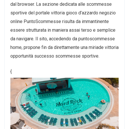
dal browser. La sezione dedicata alle scommesse
sportive del portale vittoria gioco d’azzardo negozio
online PuntoScommesse risulta da immantinente
essere strutturata in maniera assai terso e semplice
da navigare. Il sito, accedendo da puntoscommesse
home, propone fin da direttamente una miriade vittoria
opportunità successo scommesse sportive.
{