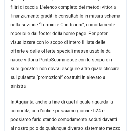
filtri di caccia. L’elenco completo dei metodi vittoria
finanziamento graditi è consultabile in misura schema
nella sezione “Termini e Condizioni”, comodamente
reperibile dal footer della home page. Per poter
visualizzare con lo scopo di intero il lista delle
offerte e delle offerte speciali messe usabile da
nasce vittoria PuntoScommesse con lo scopo di i
suoi giocatori non dovrai eseguire altro quale cliccare
sul pulsante “promozioni” costruiti in elevato a
sinistra.
In Aggiunta, anche a fine di quel il quale riguarda la
comodità, con l’online possiamo giocare h24 e
possiamo farlo stando comodamente seduti davanti
al nostro pc o da qualunque diverso sistemato mezzo