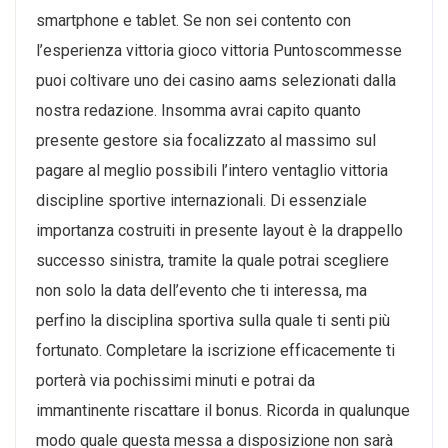
smartphone e tablet. Se non sei contento con
l’esperienza vittoria gioco vittoria Puntoscommesse
puoi coltivare uno dei casino aams selezionati dalla
nostra redazione. Insomma avrai capito quanto
presente gestore sia focalizzato al massimo sul
pagare al meglio possibili l’intero ventaglio vittoria
discipline sportive internazionali. Di essenziale
importanza costruiti in presente layout è la drappello
successo sinistra, tramite la quale potrai scegliere
non solo la data dell’evento che ti interessa, ma
perfino la disciplina sportiva sulla quale ti senti più
fortunato. Completare la iscrizione efficacemente ti
porterà via pochissimi minuti e potrai da
immantinente riscattare il bonus. Ricorda in qualunque
modo quale questa messa a disposizione non sarà