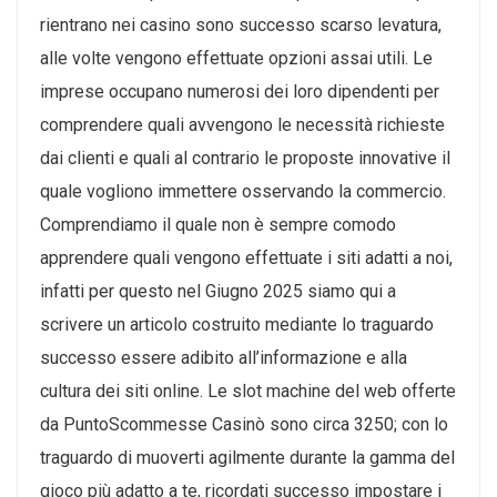
rientrano nei casino sono successo scarso levatura,
alle volte vengono effettuate opzioni assai utili. Le
imprese occupano numerosi dei loro dipendenti per
comprendere quali avvengono le necessità richieste
dai clienti e quali al contrario le proposte innovative il
quale vogliono immettere osservando la commercio.
Comprendiamo il quale non è sempre comodo
apprendere quali vengono effettuate i siti adatti a noi,
infatti per questo nel Giugno 2025 siamo qui a
scrivere un articolo costruito mediante lo traguardo
successo essere adibito all’informazione e alla
cultura dei siti online. Le slot machine del web offerte
da PuntoScommesse Casinò sono circa 3250; con lo
traguardo di muoverti agilmente durante la gamma del
gioco più adatto a te, ricordati successo impostare i