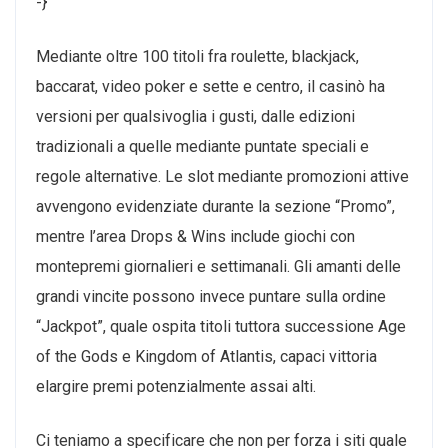
-}
Mediante oltre 100 titoli fra roulette, blackjack,
baccarat, video poker e sette e centro, il casinò ha
versioni per qualsivoglia i gusti, dalle edizioni
tradizionali a quelle mediante puntate speciali e
regole alternative. Le slot mediante promozioni attive
avvengono evidenziate durante la sezione “Promo”,
mentre l’area Drops & Wins include giochi con
montepremi giornalieri e settimanali. Gli amanti delle
grandi vincite possono invece puntare sulla ordine
“Jackpot”, quale ospita titoli tuttora successione Age
of the Gods e Kingdom of Atlantis, capaci vittoria
elargire premi potenzialmente assai alti.
Ci teniamo a specificare che non per forza i siti quale