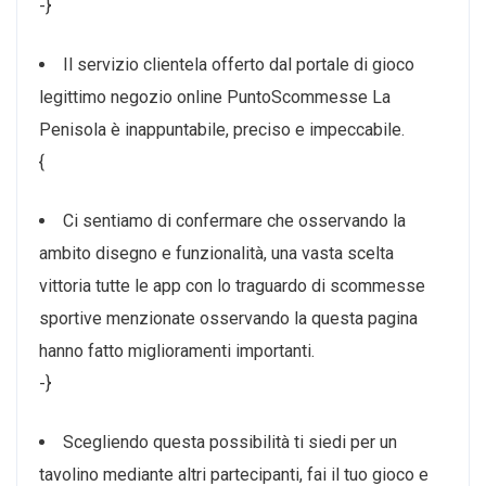
-}
Il servizio clientela offerto dal portale di gioco
legittimo negozio online PuntoScommesse La
Penisola è inappuntabile, preciso e impeccabile.
{
Ci sentiamo di confermare che osservando la
ambito disegno e funzionalità, una vasta scelta
vittoria tutte le app con lo traguardo di scommesse
sportive menzionate osservando la questa pagina
hanno fatto miglioramenti importanti.
-}
Scegliendo questa possibilità ti siedi per un
tavolino mediante altri partecipanti, fai il tuo gioco e