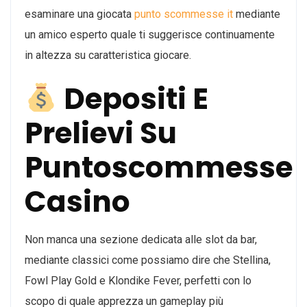
esaminare una giocata
punto scommesse it
mediante
un amico esperto quale ti suggerisce continuamente
in altezza su caratteristica giocare.
Depositi E
Prelievi Su
Puntoscommesse
Casino
Non manca una sezione dedicata alle slot da bar,
mediante classici come possiamo dire che Stellina,
Fowl Play Gold e Klondike Fever, perfetti con lo
scopo di quale apprezza un gameplay più