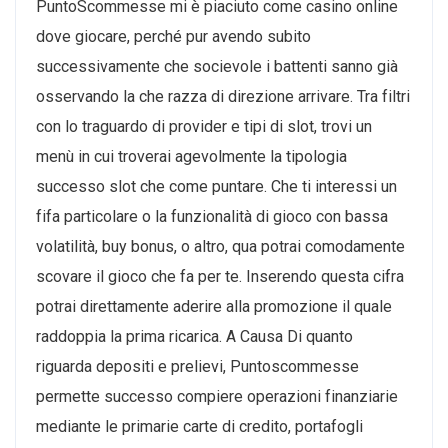
PuntoScommesse mi è piaciuto come casino online
dove giocare, perché pur avendo subito
successivamente che socievole i battenti sanno già
osservando la che razza di direzione arrivare. Tra filtri
con lo traguardo di provider e tipi di slot, trovi un
menù in cui troverai agevolmente la tipologia
successo slot che come puntare. Che ti interessi un
fifa particolare o la funzionalità di gioco con bassa
volatilità, buy bonus, o altro, qua potrai comodamente
scovare il gioco che fa per te. Inserendo questa cifra
potrai direttamente aderire alla promozione il quale
raddoppia la prima ricarica. A Causa Di quanto
riguarda depositi e prelievi, Puntoscommesse
permette successo compiere operazioni finanziarie
mediante le primarie carte di credito, portafogli