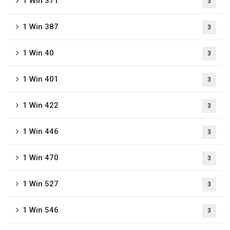
1 Win 371
3
1 Win 387
3
1 Win 40
3
1 Win 401
3
1 Win 422
3
1 Win 446
3
1 Win 470
3
1 Win 527
3
1 Win 546
3