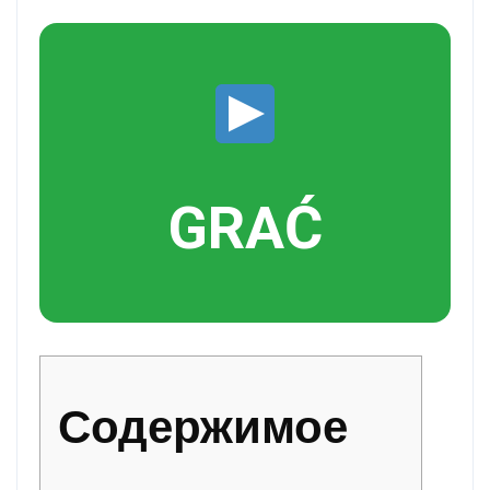
GRAĆ
Содержимое