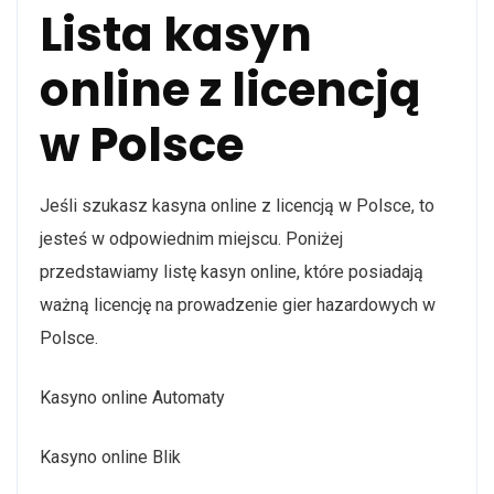
Lista kasyn
online z licencją
w Polsce
Jeśli szukasz kasyna online z licencją w Polsce, to
jesteś w odpowiednim miejscu. Poniżej
przedstawiamy listę kasyn online, które posiadają
ważną licencję na prowadzenie gier hazardowych w
Polsce.
Kasyno online Automaty
Kasyno online Blik