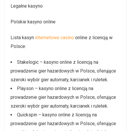
Legalne kasyno
Polskie kasyno online
Lista kasyn
internetowe casino
online z licencją w
Polsce:
Stakelogic – kasyno online z licencją na
prowadzenie gier hazardowych w Polsce, oferujące
szeroki wybór gier automaty, karcianek i ruletek.
Playson – kasyno online z licencją na
prowadzenie gier hazardowych w Polsce, oferujące
szeroki wybór gier automaty, karcianek i ruletek.
Quickspin – kasyno online z licencją na
prowadzenie gier hazardowych w Polsce, oferujące