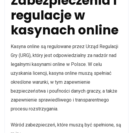
Zabezpieczenia i
regulacje w
kasynach online
Kasyna online są regulowane przez Urząd Regulacji
Gry (URG), który jest odpowiedzialny za nadzór nad
legalnymi kasynami online w Polsce. W celu
uzyskania licencji, kasyna online muszą spełniać
określone warunki, w tym zapewnienie
bezpieczeństwa i poufności danych graczy, a także
zapewnienie sprawiedliwego i transparentnego
procesu rozstrzygania.
Wśród zabezpieczeń, które muszą być spełnione, są