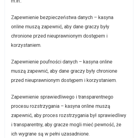
m.in.:
Zapewnienie bezpieczeństwa danych – kasyna
online muszą zapewnić, aby dane graczy były
chronione przed nieuprawnionym dostępem i
korzystaniem.
Zapewnienie poufności danych – kasyna online
muszą zapewnić, aby dane graczy były chronione
przed nieuprawnionym dostępem i korzystaniem.
Zapewnienie sprawiedliwego i transparentnego
procesu rozstrzygania – kasyna online muszą
zapewnić, aby proces rozstrzygania był sprawiedliwy
i transparentny, aby gracze mogli mieć pewność, że
ich wygrane są w pełni uzasadnione.