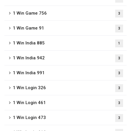
1 Win Game 756
3
1 Win Game 91
3
1 Win India 885
1
1 Win India 942
3
1 Win India 991
3
1 Win Login 326
3
1 Win Login 461
3
1 Win Login 473
3