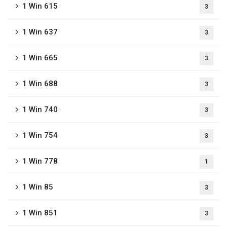
1 Win 615
3
1 Win 637
3
1 Win 665
3
1 Win 688
3
1 Win 740
3
1 Win 754
3
1 Win 778
1
1 Win 85
3
1 Win 851
3