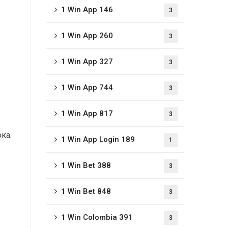
1 Win App 146
3
1 Win App 260
3
1 Win App 327
3
1 Win App 744
3
1 Win App 817
3
ка.
1 Win App Login 189
1
1 Win Bet 388
3
1 Win Bet 848
3
1 Win Colombia 391
3