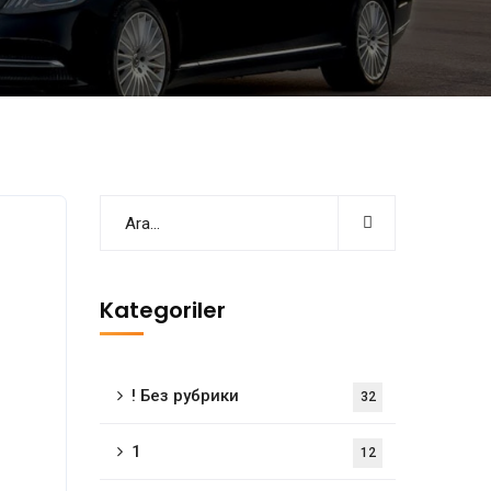
Kategoriler
! Без рубрики
32
1
12