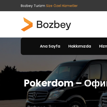
Bozbey Turizm
Size Özel Hizmetler
Ana Sayfa
Hakkımızda
Hiz
Pokerdom – Офиц