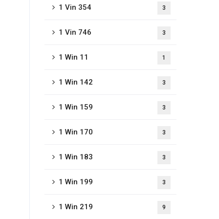
1 Vin 354
3
1 Vin 746
3
1 Win 11
1
1 Win 142
3
1 Win 159
3
1 Win 170
3
1 Win 183
3
1 Win 199
3
1 Win 219
9