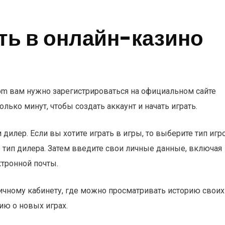
ать в онлайн-казино
dom вам нужно зарегистрироваться на официальном сайте
лько минут, чтобы создать аккаунт и начать играть.
 дилер. Если вы хотите играть в игры, то выберите тип игро
е тип дилера. Затем введите свои личные данные, включая
ктронной почты.
личному кабинету, где можно просматривать историю своих
ию о новых играх.