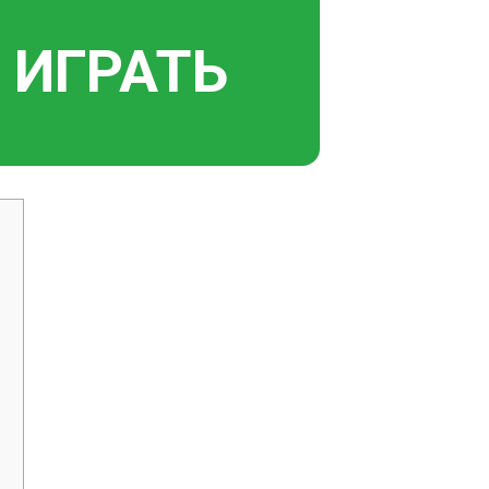
ИГРАТЬ