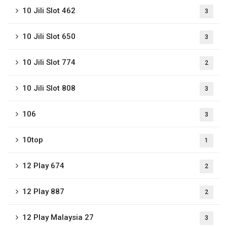
10 Jili Slot 462
3
10 Jili Slot 650
3
10 Jili Slot 774
2
10 Jili Slot 808
3
106
3
10top
1
12 Play 674
2
12 Play 887
2
12 Play Malaysia 27
3