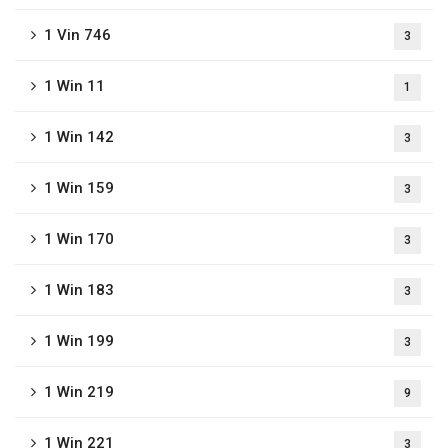
1 Vin 746
3
1 Win 11
1
1 Win 142
3
1 Win 159
3
1 Win 170
3
1 Win 183
3
1 Win 199
3
1 Win 219
9
1 Win 221
3