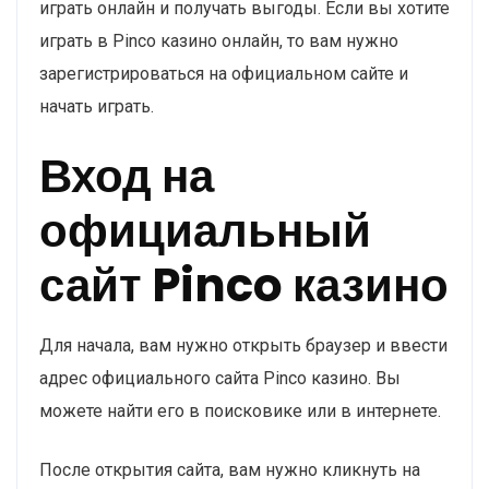
играть онлайн и получать выгоды. Если вы хотите
играть в Pinco казино онлайн, то вам нужно
зарегистрироваться на официальном сайте и
начать играть.
Вход на
официальный
сайт Pinco казино
Для начала, вам нужно открыть браузер и ввести
адрес официального сайта Pinco казино. Вы
можете найти его в поисковике или в интернете.
После открытия сайта, вам нужно кликнуть на