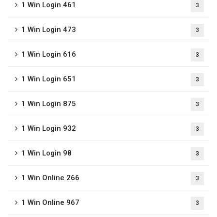
1 Win Login 461
3
1 Win Login 473
3
1 Win Login 616
3
1 Win Login 651
3
1 Win Login 875
3
1 Win Login 932
3
1 Win Login 98
3
1 Win Online 266
3
1 Win Online 967
3