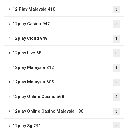
12 Play Malaysia 410
3
12play Casino 942
3
12play Cloud 848
1
12play Live 68
3
12play Malaysia 212
1
12play Malaysia 605
3
12play Online Casino 568
3
12play Online Casino Malaysia 196
3
12play Sg 291
3