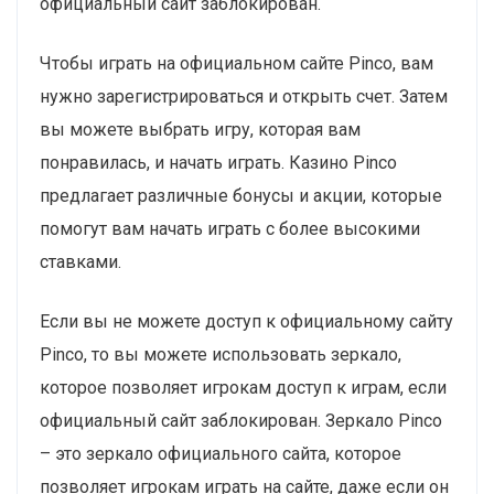
официальный сайт заблокирован.
Чтобы играть на официальном сайте Pinco, вам
нужно зарегистрироваться и открыть счет. Затем
вы можете выбрать игру, которая вам
понравилась, и начать играть. Казино Pinco
предлагает различные бонусы и акции, которые
помогут вам начать играть с более высокими
ставками.
Если вы не можете доступ к официальному сайту
Pinco, то вы можете использовать зеркало,
которое позволяет игрокам доступ к играм, если
официальный сайт заблокирован. Зеркало Pinco
– это зеркало официального сайта, которое
позволяет игрокам играть на сайте, даже если он