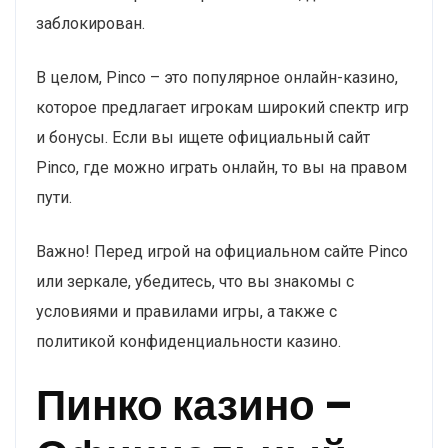
заблокирован.
В целом, Pinco – это популярное онлайн-казино,
которое предлагает игрокам широкий спектр игр
и бонусы. Если вы ищете официальный сайт
Pinco, где можно играть онлайн, то вы на правом
пути.
Важно! Перед игрой на официальном сайте Pinco
или зеркале, убедитесь, что вы знакомы с
условиями и правилами игры, а также с
политикой конфиденциальности казино.
Пинко казино –