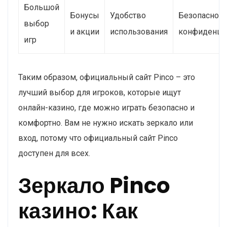
Большой
Бонусы
Удобство
Безопасност
выбор
и акции
использования
конфиденци
игр
Таким образом, официальный сайт Pinco – это
лучший выбор для игроков, которые ищут
онлайн-казино, где можно играть безопасно и
комфортно. Вам не нужно искать зеркало или
вход, потому что официальный сайт Pinco
доступен для всех.
Зеркало Pinco
казино: Как