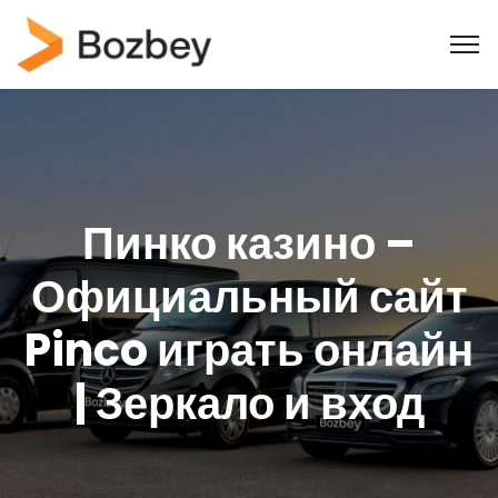
Пинко казино –
Официальный сайт
Pinco играть онлайн
| Зеркало и вход