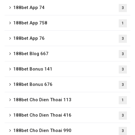
188bet App 74
3
188bet App 758
1
188bet App 76
3
188bet Blog 667
3
188bet Bonus 141
3
188bet Bonus 676
3
188bet Cho Dien Thoai 113
1
188bet Cho Dien Thoai 416
3
188bet Cho Dien Thoai 990
3