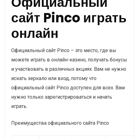
Официальный
сайт Pinco играть
онлайн
Официальный сайт Pinco – это место, где вы
можете играть в онлайн-казино, получать бонусы
и участвовать в различных акциях. Вам не нужно
искать зеркало или вход, потому что
официальный сайт Pinco доступен для всех. Вам
нужно только зарегистрироваться и начать
играть.
Преимущества официального сайта Pinco