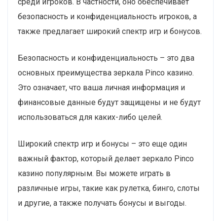
среди игроков. В частности, оно обеспечивает
безопасность и конфиденциальность игроков, а
также предлагает широкий спектр игр и бонусов.
Безопасность и конфиденциальность – это два
основных преимущества зеркала Pinco казино.
Это означает, что ваша личная информация и
финансовые данные будут защищены и не будут
использоваться для каких-либо целей.
Широкий спектр игр и бонусы – это еще один
важный фактор, который делает зеркало Pinco
казино популярным. Вы можете играть в
различные игры, такие как рулетка, бинго, слоты
и другие, а также получать бонусы и выгоды.