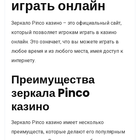
играть онлайн
Зеркало Pinco казино – это официальный сайт,
который позволяет игрокам играть в казино
онлайн. Это означает, что вы можете играть в
любое время и из любого места, имея доступ к
интернету.
Преимущества
зеркала Pinco
казино
Зеркало Pinco казино имеет несколько
преимуществ, которые делают его популярным