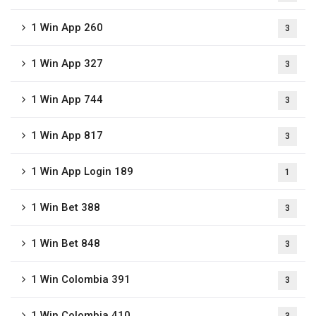
1 Win App 260
3
1 Win App 327
3
1 Win App 744
3
1 Win App 817
3
1 Win App Login 189
1
1 Win Bet 388
3
1 Win Bet 848
3
1 Win Colombia 391
3
1 Win Colombia 410