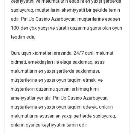
kəşfiyyatını və məlumatların əsasını ən yaxşı şərtlərdə
saxlayaraq, müştərilərini əhəmiyyətli bir şəkildə təmin
edir. Pin Up Casino Azərbaycan, müştərilərinə əsasən
100-dən çox yaxşı və sürətli qazanma şansı olan oyun
təqdim edir.
Quruluşun xidmətləri arasında: 24/7 canlı məlumat
xidməti, əməkdaşları ilə əlaqə saxlamaq, əsas
məlumatların ən yaxşı şərtlərdə saxlanması,
müştərilərinə ən yaxşı oyun təqdim etmək, və
müştərilərin qazanma şansını artırmaq kimi
əməliyyatlar yer alır. Pin Up Casino Azərbaycan,
müştərilərinə ən yaxşı oyun təqdim edərək, onların
məlumatlarını əsasən ən yaxşı şərtlərdə saxlayaraq,
onların oyunçu kəşfiyyatını təmin edir.