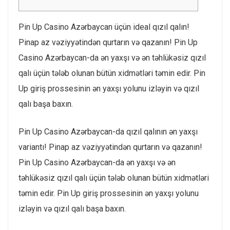
Pin Up Casino Azərbaycan üçün ideal qızıl qalın!
Pinap az vəziyyətindən qurtarın və qazanın! Pin Up
Casino Azərbaycan-da ən yaxşı və ən təhlükəsiz qızıl
qalı üçün tələb olunan bütün xidmətləri təmin edir. Pin
Up giriş prossesinin ən yaxşı yolunu izləyin və qızıl
qalı başa baxın.
Pin Up Casino Azərbaycan-da qızıl qalının ən yaxşı
variantı! Pinap az vəziyyətindən qurtarın və qazanın!
Pin Up Casino Azərbaycan-da ən yaxşı və ən
təhlükəsiz qızıl qalı üçün tələb olunan bütün xidmətləri
təmin edir. Pin Up giriş prossesinin ən yaxşı yolunu
izləyin və qızıl qalı başa baxın.