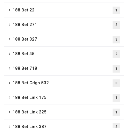
188 Bet 22
1
188 Bet 271
3
188 Bet 327
3
188 Bet 45
2
188 Bet 718
3
188 Bet Cdgh 532
3
188 Bet Link 175
1
188 Bet Link 225
1
188 Bet Link 387
3