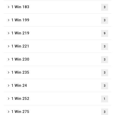
1 Win 183
3
1 Win 199
3
1 Win 219
9
1 Win 221
3
1 Win 230
3
1 Win 235
3
1 Win 24
3
1 Win 252
1
1 Win 275
3