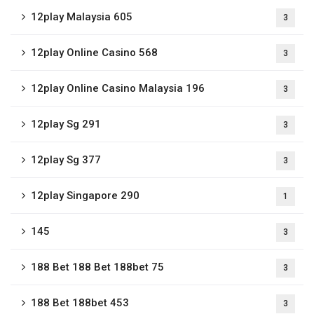
12play Malaysia 605
3
12play Online Casino 568
3
12play Online Casino Malaysia 196
3
12play Sg 291
3
12play Sg 377
3
12play Singapore 290
1
145
3
188 Bet 188 Bet 188bet 75
3
188 Bet 188bet 453
3