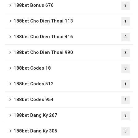
188bet Bonus 676
3
188bet Cho Dien Thoai 113
1
188bet Cho Dien Thoai 416
3
188bet Cho Dien Thoai 990
3
188bet Codes 18
3
188bet Codes 512
1
188bet Codes 954
3
188bet Dang Ky 267
3
188bet Dang Ky 305
3