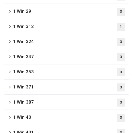
1 Win 29
3
1 Win 312
1
1 Win 324
3
1 Win 347
3
1 Win 353
3
1 Win 371
3
1 Win 387
3
1 Win 40
3
1 Win 401
3