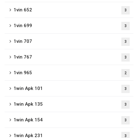
1vin 652
3
1vin 699
3
1vin 707
3
1vin 767
3
1vin 965
2
1win Apk 101
3
1win Apk 135
3
1win Apk 154
3
1win Apk 231
3