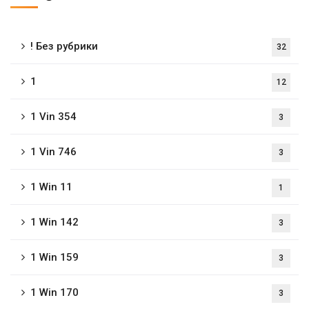
! Без рубрики
32
1
12
1 Vin 354
3
1 Vin 746
3
1 Win 11
1
1 Win 142
3
1 Win 159
3
1 Win 170
3