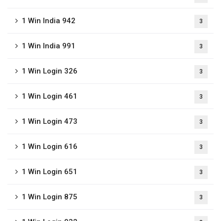
1 Win India 942
3
1 Win India 991
3
1 Win Login 326
3
1 Win Login 461
3
1 Win Login 473
3
1 Win Login 616
3
1 Win Login 651
3
1 Win Login 875
3