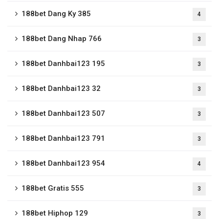
188bet Dang Ky 385
4
188bet Dang Nhap 766
3
188bet Danhbai123 195
3
188bet Danhbai123 32
3
188bet Danhbai123 507
3
188bet Danhbai123 791
3
188bet Danhbai123 954
4
188bet Gratis 555
3
188bet Hiphop 129
3