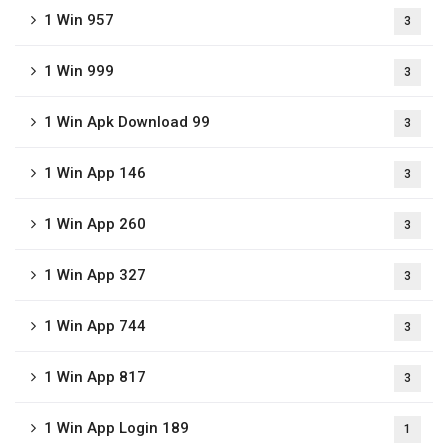
1 Win 957
3
1 Win 999
3
1 Win Apk Download 99
3
1 Win App 146
3
1 Win App 260
3
1 Win App 327
3
1 Win App 744
3
1 Win App 817
3
1 Win App Login 189
1