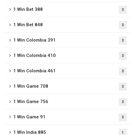
1 Win Bet 388
3
1 Win Bet 848
3
1 Win Colombia 391
3
1 Win Colombia 410
3
1 Win Colombia 461
3
1 Win Game 708
3
1 Win Game 756
3
1 Win Game 91
3
1 Win India 885
1