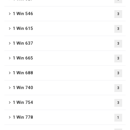
1 Win 546
3
1 Win 615
3
1 Win 637
3
1 Win 665
3
1 Win 688
3
1 Win 740
3
1 Win 754
3
1 Win 778
1