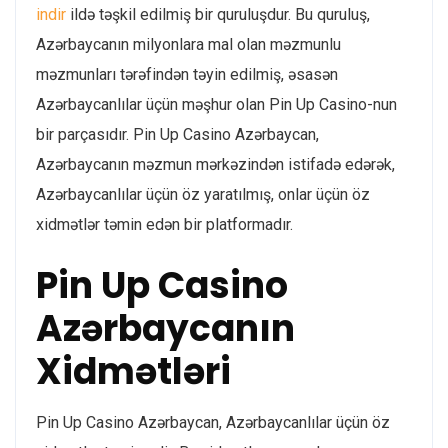
indir
ildə təşkil edilmiş bir quruluşdur. Bu quruluş,
Azərbaycanın milyonlara mal olan məzmunlu
məzmunları tərəfindən təyin edilmiş, əsasən
Azərbaycanlılar üçün məşhur olan Pin Up Casino-nun
bir parçasıdır. Pin Up Casino Azərbaycan,
Azərbaycanın məzmun mərkəzindən istifadə edərək,
Azərbaycanlılar üçün öz yaratılmış, onlar üçün öz
xidmətlər təmin edən bir platformadır.
Pin Up Casino
Azərbaycanın
Xidmətləri
Pin Up Casino Azərbaycan, Azərbaycanlılar üçün öz