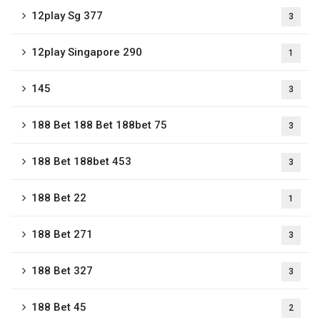
12play Sg 377
3
12play Singapore 290
1
145
3
188 Bet 188 Bet 188bet 75
3
188 Bet 188bet 453
3
188 Bet 22
1
188 Bet 271
3
188 Bet 327
3
188 Bet 45
2