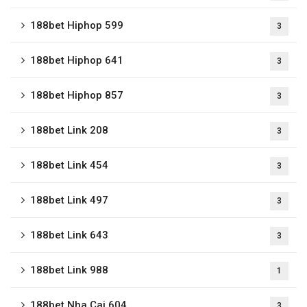
188bet Hiphop 599
3
188bet Hiphop 641
3
188bet Hiphop 857
3
188bet Link 208
3
188bet Link 454
3
188bet Link 497
3
188bet Link 643
3
188bet Link 988
1
188bet Nha Cai 604
3