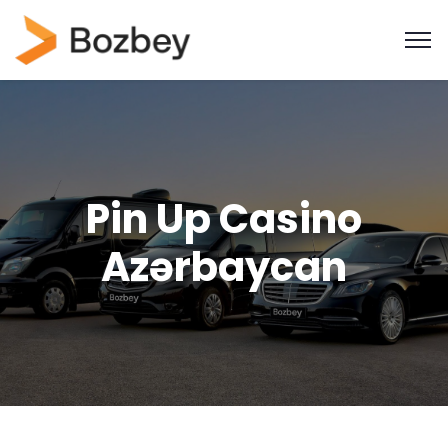
Pin Up Casino
Azərbaycan