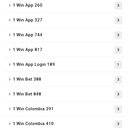
1 Win App 260
3
1 Win App 327
3
1 Win App 744
3
1 Win App 817
3
1 Win App Login 189
1
1 Win Bet 388
3
1 Win Bet 848
3
1 Win Colombia 391
3
1 Win Colombia 410
3