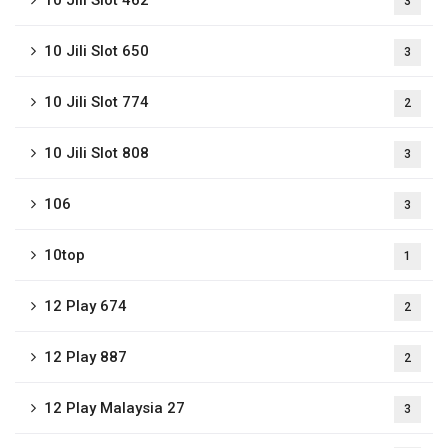
10 Jili Slot 462
3
10 Jili Slot 650
3
10 Jili Slot 774
2
10 Jili Slot 808
3
106
3
10top
1
12 Play 674
2
12 Play 887
2
12 Play Malaysia 27
3