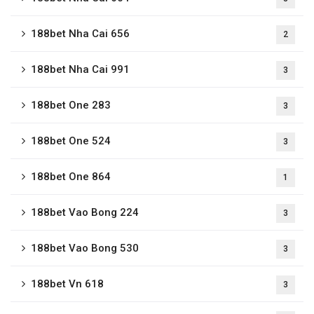
188bet Nha Cai 656
2
188bet Nha Cai 991
3
188bet One 283
3
188bet One 524
3
188bet One 864
1
188bet Vao Bong 224
3
188bet Vao Bong 530
3
188bet Vn 618
3