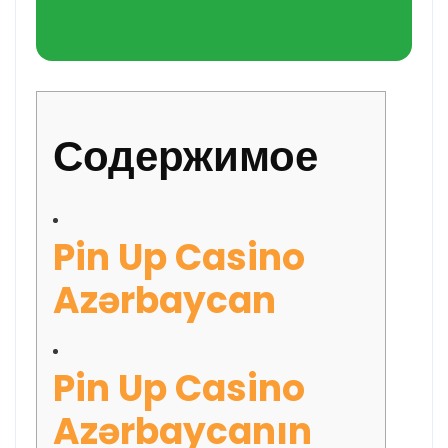
Содержимое
Pin Up Casino
Azərbaycan
Pin Up Casino
Azərbaycanın