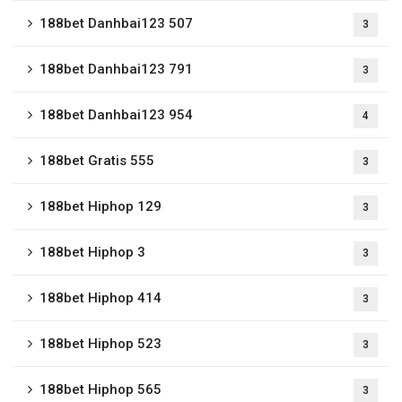
188bet Danhbai123 507
3
188bet Danhbai123 791
3
188bet Danhbai123 954
4
188bet Gratis 555
3
188bet Hiphop 129
3
188bet Hiphop 3
3
188bet Hiphop 414
3
188bet Hiphop 523
3
188bet Hiphop 565
3