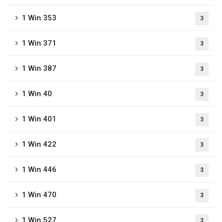
1 Win 353
3
1 Win 371
3
1 Win 387
3
1 Win 40
3
1 Win 401
3
1 Win 422
3
1 Win 446
3
1 Win 470
3
1 Win 527
3