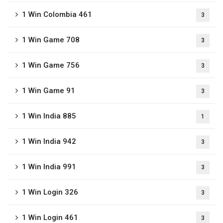
1 Win Colombia 461
3
1 Win Game 708
3
1 Win Game 756
3
1 Win Game 91
3
1 Win India 885
1
1 Win India 942
3
1 Win India 991
3
1 Win Login 326
3
1 Win Login 461
3