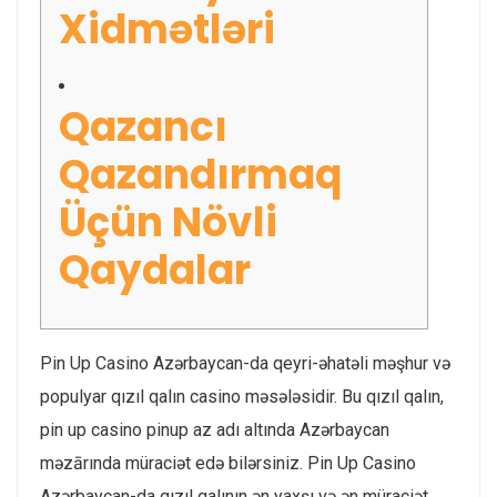
Xidmətləri
Qazancı
Qazandırmaq
Üçün Növli
Qaydalar
Pin Up Casino Azərbaycan-da qeyri-əhatəli məşhur və
populyar qızıl qalın casino məsələsidir. Bu qızıl qalın,
pin up casino pinup az adı altında Azərbaycan
məzārında müraciət edə bilərsiniz. Pin Up Casino
Azərbaycan-da qızıl qalının ən yaxşı və ən müraciət