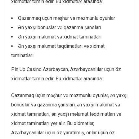
xidmətlər təmin edir. Bu xidmətlər arasında:
Qazanmaq üçün məşhur və məzmunlu oyunlar
Ən yaxşı bonuslar və qazanma şansları
Ən yaxşı məlumat və xidmət təminatları
Ən yaxşı məlumat təqdimatları və xidmət
təminatları
Pin Up Casino Azərbaycan, Azərbaycanlılar üçün öz
xidmətlər təmin edir. Bu xidmətlər arasında:
Qazanmaq üçün məşhur və məzmunlu oyunlar, ən yaxşı
bonuslar və qazanma şansları, ən yaxşı məlumat və
xidmət təminatları, ən yaxşı məlumat təqdimatları və
xidmət təminatları yer alır. Bu xidmətlər,
Azərbaycanlılar üçün öz yaratılmış, onlar üçün öz