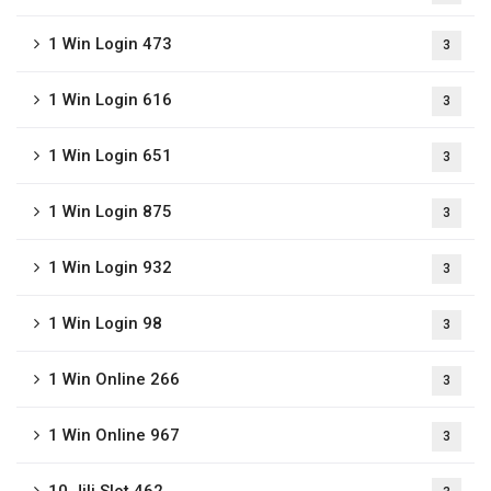
1 Win Login 473
3
1 Win Login 616
3
1 Win Login 651
3
1 Win Login 875
3
1 Win Login 932
3
1 Win Login 98
3
1 Win Online 266
3
1 Win Online 967
3