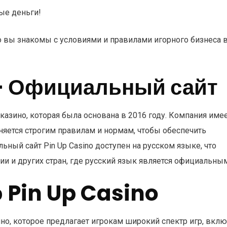
ные деньги!
о вы знакомы с условиями и правилами игорного бизнеса 
 – Официальный сайт
-казино, которая была основана в 2016 году. Компания име
яется строгим правилам и нормам, чтобы обеспечить
ьный сайт Pin Up Casino доступен на русском языке, что
ии и других стран, где русский язык является официальным
о Pin Up Casino
ино, которое предлагает игрокам широкий спектр игр, вклю