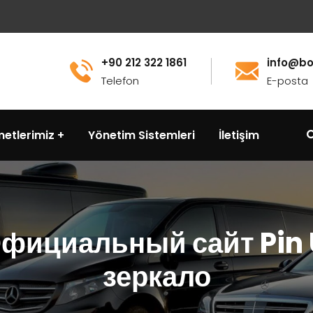
+90 212 322 1861
info@bo
Telefon
E-posta
metlerimiz
Yönetim Sistemleri
İletişim
Официальный сайт Pin 
зеркало