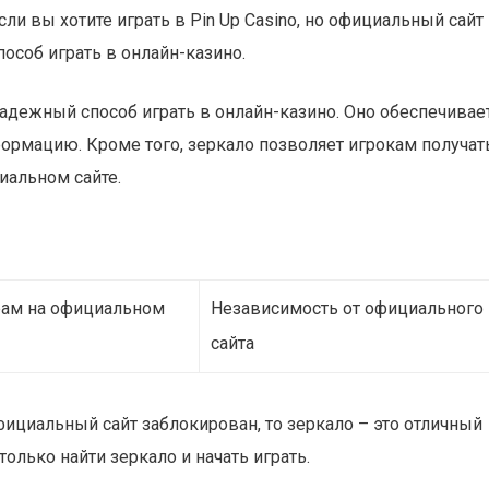
сли вы хотите играть в Pin Up Casino, но официальный сайт
пособ играть в онлайн-казино.
 надежный способ играть в онлайн-казино. Оно обеспечивае
рмацию. Кроме того, зеркало позволяет игрокам получат
иальном сайте.
рам на официальном
Независимость от официального
сайта
 официальный сайт заблокирован, то зеркало – это отличный
только найти зеркало и начать играть.