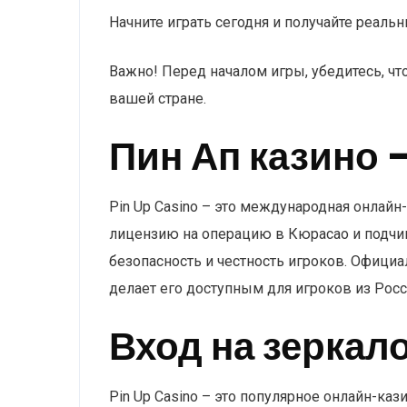
Начните играть сегодня и получайте реаль
Важно! Перед началом игры, убедитесь, чт
вашей стране.
Пин Ап казино
Pin Up Casino – это международная онлайн
лицензию на операцию в Кюрасао и подчин
безопасность и честность игроков. Официал
делает его доступным для игроков из Росс
Вход на зеркал
Pin Up Casino – это популярное онлайн-каз