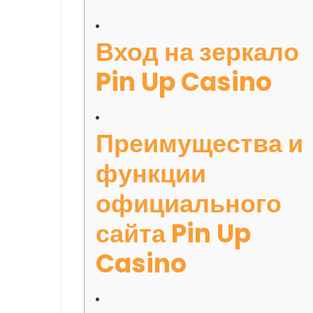
Вход на зеркало
Pin Up Casino
Преимущества и
функции
официального
сайта Pin Up
Casino