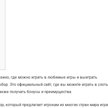
зино, где можно играть в любимые игры и выиграть
ыбор. Это официальный сайт, где вы можете играть в слоты
 также получать бонусы и преимущества.
ор, который предлагает игрокам из многих стран мира игра