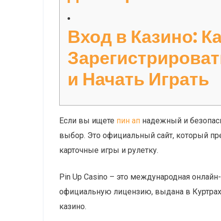
Вход в Казино: К
Зарегистрироват
и Начать Играть
Если вы ищете
пин ап
надежный и безопасны
выбор. Это официальный сайт, который пр
карточные игры и рулетку.
Pin Up Casino – это международная онлайн-
официальную лицензию, выдана в Куртрах
казино.