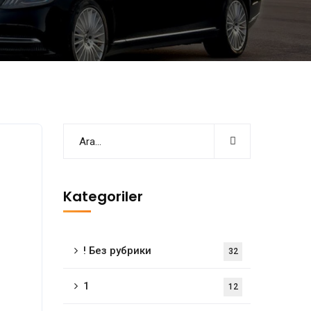
Kategoriler
! Без рубрики
32
1
12