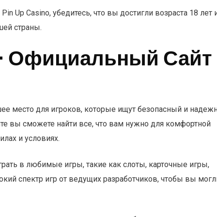
in Up Casino, убедитесь, что вы достигли возраста 18 лет 
шей страны.
 – Официальный Сайт
чшее место для игроков, которые ищут безопасный и надеж
айте вы сможете найти все, что вам нужно для комфортной
илах и условиях.
играть в любимые игры, такие как слоты, карточные игры,
окий спектр игр от ведущих разработчиков, чтобы вы могл