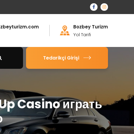
zbeyturizm.com
Bozbey Turizm
Yol Tarifi
Tedarikçi Girişi
 Up Casino играть
о