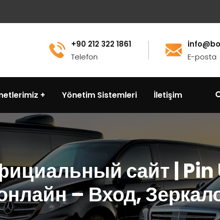
+90 212 322 1861
info@bo
Telefon
E-posta
metlerimiz
Yönetim Sistemleri
İletişim
ициальный сайт | Pin
онлайн – Вход, Зеркал