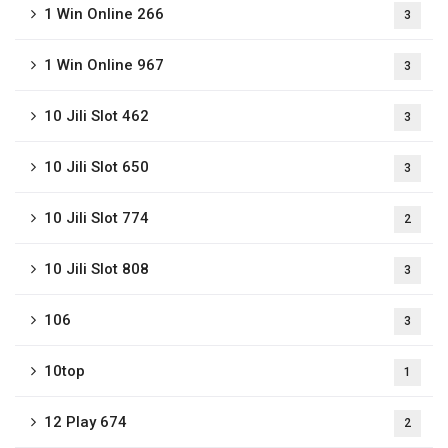
1 Win Online 266
3
1 Win Online 967
3
10 Jili Slot 462
3
10 Jili Slot 650
3
10 Jili Slot 774
2
10 Jili Slot 808
3
106
3
10top
1
12 Play 674
2