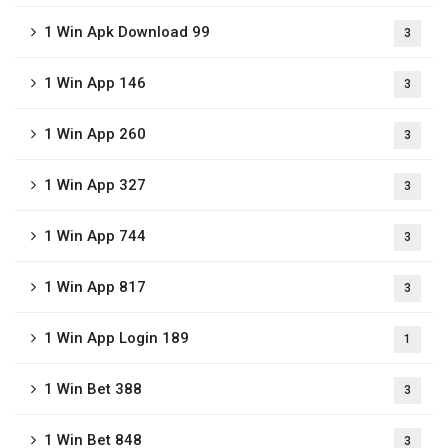
1 Win Apk Download 99
3
1 Win App 146
3
1 Win App 260
3
1 Win App 327
3
1 Win App 744
3
1 Win App 817
3
1 Win App Login 189
1
1 Win Bet 388
3
1 Win Bet 848
3