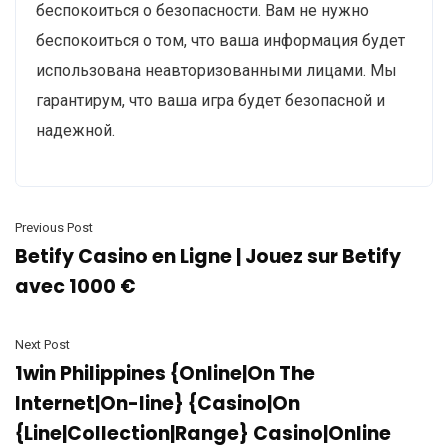
беспокоиться о безопасности. Вам не нужно
беспокоиться о том, что ваша информация будет
использована неавторизованными лицами. Мы
гарантирум, что ваша игра будет безопасной и
надежной.
Previous Post
Betify Casino en Ligne | Jouez sur Betify
avec 1000 €
Next Post
1win Philippines {Online|On The
Internet|On-line} {Casino|On
{Line|Collection|Range} Casino|Online