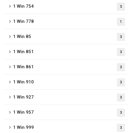
1 Win 754
3
1 Win 778
1
1 Win 85
3
1 Win 851
3
1 Win 861
3
1 Win 910
3
1 Win 927
3
1 Win 957
3
1 Win 999
3