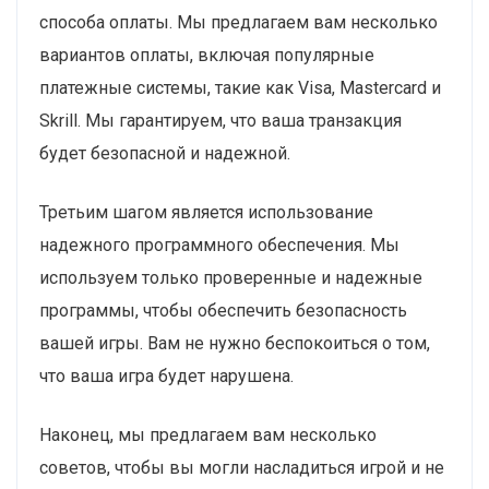
способа оплаты. Мы предлагаем вам несколько
вариантов оплаты, включая популярные
платежные системы, такие как Visa, Mastercard и
Skrill. Мы гарантируем, что ваша транзакция
будет безопасной и надежной.
Третьим шагом является использование
надежного программного обеспечения. Мы
используем только проверенные и надежные
программы, чтобы обеспечить безопасность
вашей игры. Вам не нужно беспокоиться о том,
что ваша игра будет нарушена.
Наконец, мы предлагаем вам несколько
советов, чтобы вы могли насладиться игрой и не