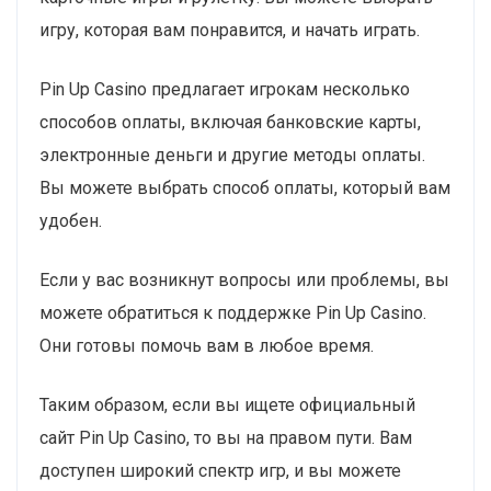
игру, которая вам понравится, и начать играть.
Pin Up Casino предлагает игрокам несколько
способов оплаты, включая банковские карты,
электронные деньги и другие методы оплаты.
Вы можете выбрать способ оплаты, который вам
удобен.
Если у вас возникнут вопросы или проблемы, вы
можете обратиться к поддержке Pin Up Casino.
Они готовы помочь вам в любое время.
Таким образом, если вы ищете официальный
сайт Pin Up Casino, то вы на правом пути. Вам
доступен широкий спектр игр, и вы можете