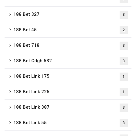
188 Bet 327
3
188 Bet 45
2
188 Bet 718
3
188 Bet Cdgh 532
3
188 Bet Link 175
1
188 Bet Link 225
1
188 Bet Link 387
3
188 Bet Link 55
3