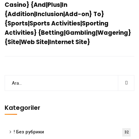
Casino} {And|Plus|In
{Addition|Inclusion|Add-on} To}
{Sports|Sports Activities|Sporting
Activities} {Betting|Gambling|Wagering}
{Site|Web Site|Internet Site}
Kategoriler
! Без рубрики
32