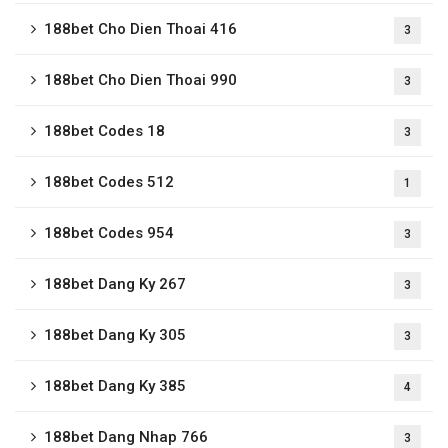
188bet Cho Dien Thoai 416
3
188bet Cho Dien Thoai 990
3
188bet Codes 18
3
188bet Codes 512
1
188bet Codes 954
3
188bet Dang Ky 267
3
188bet Dang Ky 305
3
188bet Dang Ky 385
4
188bet Dang Nhap 766
3