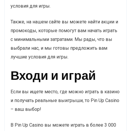
условия для игры.
Также, на нашем сайте вы можете найти акции и
промокоды, которые помогут вам начать играть
с минимальными затратами. Мы рады, что вы
выбрали нас, и мы готовы предложить вам
лучшие условия для игры.
Входи и играй
Если вы ищете место, где можно играть в казино
и получать реальные выигрыши, то Pin Up Casino
– ваш выбор!
В Pin Up Casino вы можете играть в более 3 000