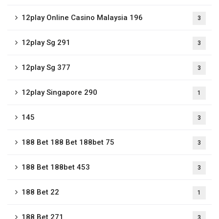
12play Online Casino Malaysia 196
3
12play Sg 291
3
12play Sg 377
3
12play Singapore 290
1
145
3
188 Bet 188 Bet 188bet 75
3
188 Bet 188bet 453
3
188 Bet 22
1
188 Bet 271
3