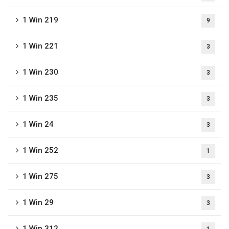
1 Win 219
9
1 Win 221
3
1 Win 230
3
1 Win 235
3
1 Win 24
3
1 Win 252
1
1 Win 275
3
1 Win 29
3
1 Win 312