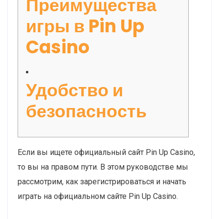
Преимущества
игры в Pin Up
Casino
Удобство и
безопасность
Если вы ищете официальный сайт Pin Up Casino,
то вы на правом пути. В этом руководстве мы
рассмотрим, как зарегистрироваться и начать
играть на официальном сайте Pin Up Casino.