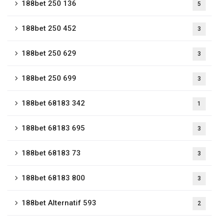
188bet 250 136
5
188bet 250 452
3
188bet 250 629
3
188bet 250 699
3
188bet 68183 342
1
188bet 68183 695
3
188bet 68183 73
3
188bet 68183 800
3
188bet Alternatif 593
2