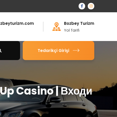
zbeyturizm.com
Bozbey Turizm
Yol Tarifi
Tedarikçi Girişi
Up Casino | Входи