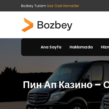
Bozbey Turizm
Size Özel Hizmetler
Ana Sayfa
Hakkımızda
Hiz
Пин Ап Казино – 