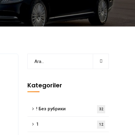
Kategoriler
! Без рубрики
32
1
12