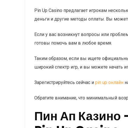
Pin Up Casino предлагает игрокам несколь
деньги и другие методы оплаты. Вы может
Если у вас возникнут вопросы или проблем
готовы помочь вам в любое время.
Таким образом, если вы ищете официальный 
широкий спектр игр, и вы можете начать и
Зарегистрируйтесь сейчас и
pin up онлайн
на
Обратите внимание, что минимальный возра
Пин Ап Казино