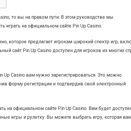
sino, то вы на правом пути. В этом руководстве мы
ть играть на официальном сайте Pin Up Casino.
зино, которое предлагает игрокам широкий спектр игр, вкл
ный сайт Pin Up Casino доступен для игроков из многих ст
in Up Casino вам нужно зарегистрироваться. Это можно
лнив форму регистрации и подтвердив свой электронный
ть на официальном сайте Pin Up Casino. Вам будет доступе
чные игры и рулетку. Вы можете выбрать игру, которая ва