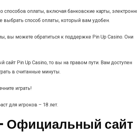
ко способов оплаты, включая банковские карты, электрон
е выбрать способ оплаты, который вам удобен.
ы, вы можете обратиться к поддержке Pin Up Casino. Они
сайт Pin Up Casino, то вы на правом пути. Вам доступен
грать в считанные минуты.
чните играть!
ст для игроков – 18 лет.
 – Официальный сайт