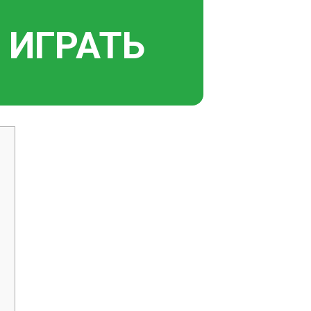
ИГРАТЬ