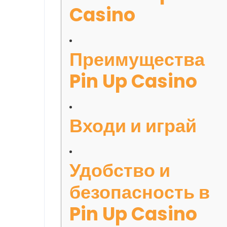
Casino
Преимущества
Pin Up Casino
Входи и играй
Удобство и
безопасность в
Pin Up Casino