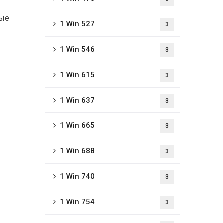
ные
1 Win 527
3
1 Win 546
3
1 Win 615
3
1 Win 637
3
1 Win 665
3
1 Win 688
3
1 Win 740
3
1 Win 754
3