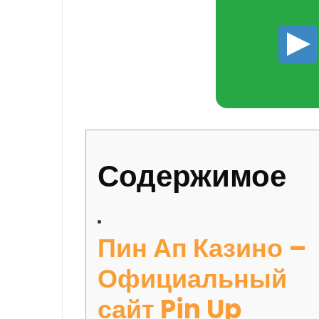
Содержимое
Пин Ап Казино –
Официальный
сайт Pin Up