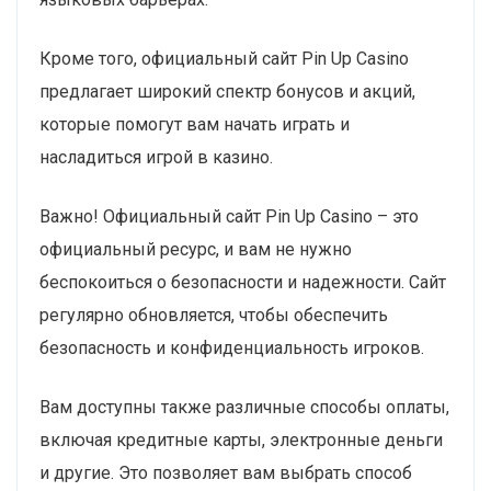
Кроме того, официальный сайт Pin Up Casino
предлагает широкий спектр бонусов и акций,
которые помогут вам начать играть и
насладиться игрой в казино.
Важно! Официальный сайт Pin Up Casino – это
официальный ресурс, и вам не нужно
беспокоиться о безопасности и надежности. Сайт
регулярно обновляется, чтобы обеспечить
безопасность и конфиденциальность игроков.
Вам доступны также различные способы оплаты,
включая кредитные карты, электронные деньги
и другие. Это позволяет вам выбрать способ