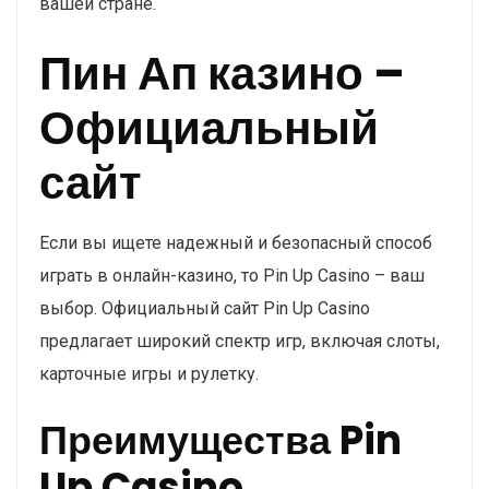
вашей стране.
Пин Ап казино –
Официальный
сайт
Если вы ищете надежный и безопасный способ
играть в онлайн-казино, то Pin Up Casino – ваш
выбор. Официальный сайт Pin Up Casino
предлагает широкий спектр игр, включая слоты,
карточные игры и рулетку.
Преимущества Pin
Up Casino