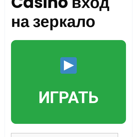
Casino вход
на зеркало
ИГРАТЬ