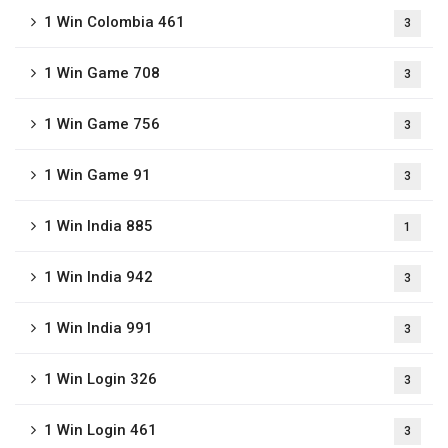
1 Win Colombia 461
3
1 Win Game 708
3
1 Win Game 756
3
1 Win Game 91
3
1 Win India 885
1
1 Win India 942
3
1 Win India 991
3
1 Win Login 326
3
1 Win Login 461
3