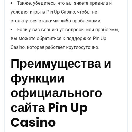
Также, убедитесь, что вы знаете правила и
условия игры в Pin Up Casino, чтобы не
столкнуться с какими-либо проблемами.
Если у вас возникнут вопросы или проблемы,
вы можете обратиться к поддержке Pin Up
Casino, которая работает круглосуточно.
Преимущества и
функции
официального
сайта Pin Up
Casino