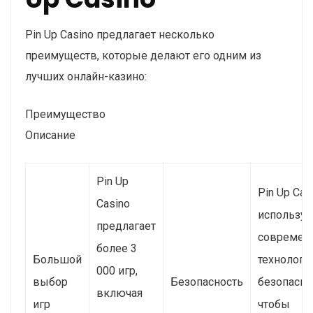
Pin Up Casino предлагает несколько
преимуществ, которые делают его одним из
лучших онлайн-казино:
Преимущество
Описание
Pin Up
Pin Up Cas
Casino
используе
предлагает
современ
более 3
Большой
технологи
000 игр,
выбор
Безопасность
безопасно
включая
игр
чтобы