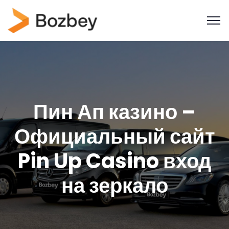
Пин Ап казино –
Официальный сайт
Pin Up Casino вход
на зеркало