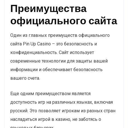
Преимущества
официального сайта
Один из главных преимуществ официального
сайта Pin Up Casino – это безопасность и
конфиденциальность. Сайт использует
современные технологии для защиты вашей
информации и обеспечивает безопасность
вашего счета.
Еще одним преимуществом является
доступность игр на различных языках, включая
русский. Это позволяет игрокам из разных стран
насладиться игрой в казино, не заботясь о
языковых барьерах.