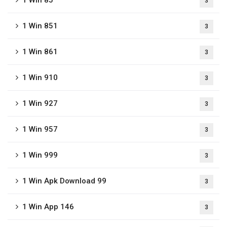
1 Win 85
3
1 Win 851
3
1 Win 861
3
1 Win 910
3
1 Win 927
3
1 Win 957
3
1 Win 999
3
1 Win Apk Download 99
3
1 Win App 146
3