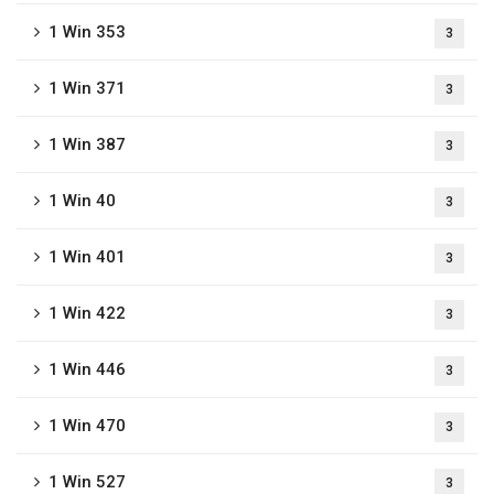
1 Win 353
3
1 Win 371
3
1 Win 387
3
1 Win 40
3
1 Win 401
3
1 Win 422
3
1 Win 446
3
1 Win 470
3
1 Win 527
3