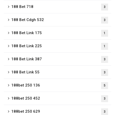
188 Bet 718
3
188 Bet Cdgh 532
3
188 Bet Link 175
1
188 Bet Link 225
1
188 Bet Link 387
3
188 Bet Link 55
3
188bet 250 136
5
188bet 250 452
3
188bet 250 629
3