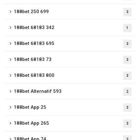
188bet 250 699
3
188bet 68183 342
1
188bet 68183 695
3
188bet 68183 73
3
188bet 68183 800
3
188bet Alternatif 593
2
188bet App 25
3
188bet App 265
3
188bet App 74
3