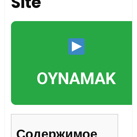
Site
OYNAMAK
Содержимое