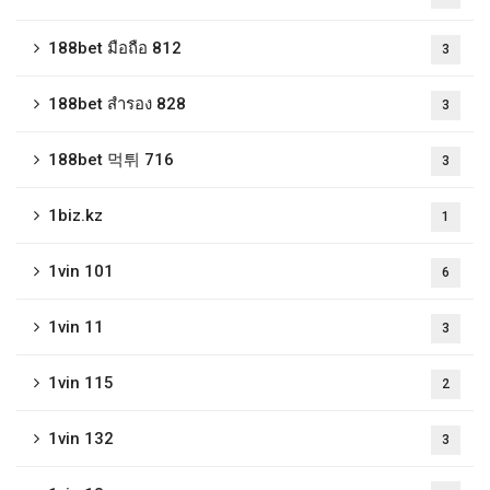
188bet มือถือ 812
3
188bet สํารอง 828
3
188bet 먹튀 716
3
1biz.kz
1
1vin 101
6
1vin 11
3
1vin 115
2
1vin 132
3