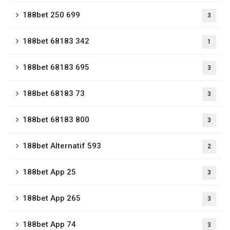
188bet 250 699
3
188bet 68183 342
1
188bet 68183 695
3
188bet 68183 73
3
188bet 68183 800
3
188bet Alternatif 593
2
188bet App 25
3
188bet App 265
3
188bet App 74
3