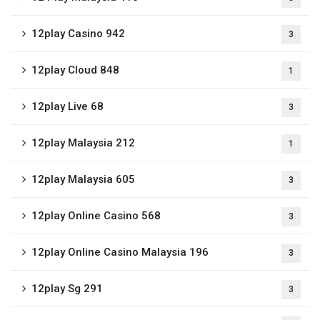
12play Casino 942
3
12play Cloud 848
1
12play Live 68
3
12play Malaysia 212
1
12play Malaysia 605
3
12play Online Casino 568
3
12play Online Casino Malaysia 196
3
12play Sg 291
3