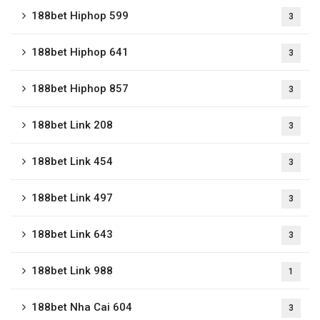
188bet Hiphop 599
3
188bet Hiphop 641
3
188bet Hiphop 857
3
188bet Link 208
3
188bet Link 454
3
188bet Link 497
3
188bet Link 643
3
188bet Link 988
1
188bet Nha Cai 604
3