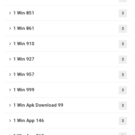
1 Win 851
3
1 Win 861
3
1 Win 910
3
1 Win 927
3
1 Win 957
3
1 Win 999
3
1 Win Apk Download 99
3
1 Win App 146
3