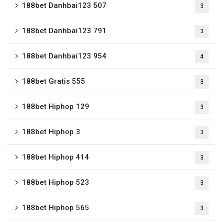
188bet Danhbai123 507
3
188bet Danhbai123 791
3
188bet Danhbai123 954
4
188bet Gratis 555
3
188bet Hiphop 129
3
188bet Hiphop 3
3
188bet Hiphop 414
3
188bet Hiphop 523
3
188bet Hiphop 565
3