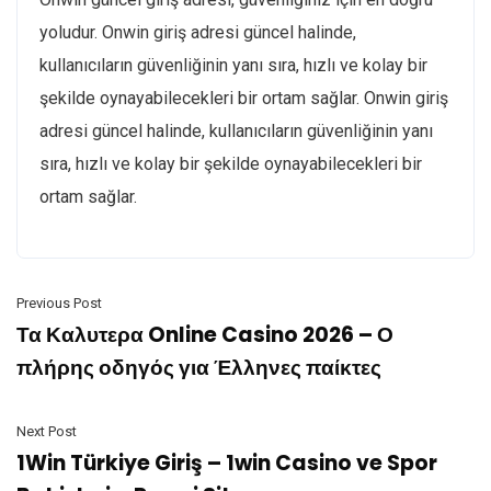
yoludur. Onwin giriş adresi güncel halinde,
kullanıcıların güvenliğinin yanı sıra, hızlı ve kolay bir
şekilde oynayabilecekleri bir ortam sağlar. Onwin giriş
adresi güncel halinde, kullanıcıların güvenliğinin yanı
sıra, hızlı ve kolay bir şekilde oynayabilecekleri bir
ortam sağlar.
Previous Post
Τα Καλυτερα Online Casino 2026 – Ο
πλήρης οδηγός για Έλληνες παίκτες
Next Post
1Win Türkiye Giriş – 1win Casino ve Spor