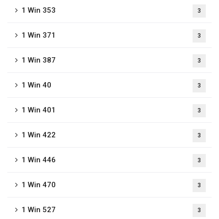
1 Win 353
3
1 Win 371
3
1 Win 387
3
1 Win 40
3
1 Win 401
3
1 Win 422
3
1 Win 446
3
1 Win 470
3
1 Win 527
3