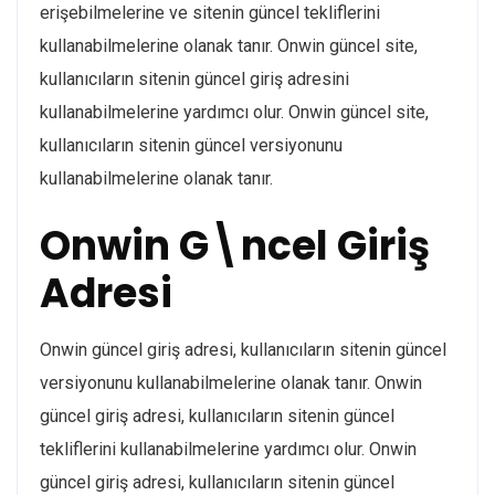
erişebilmelerine ve sitenin güncel tekliflerini
kullanabilmelerine olanak tanır. Onwin güncel site,
kullanıcıların sitenin güncel giriş adresini
kullanabilmelerine yardımcı olur. Onwin güncel site,
kullanıcıların sitenin güncel versiyonunu
kullanabilmelerine olanak tanır.
Onwin G\
ncel Giriş
Adresi
Onwin güncel giriş adresi, kullanıcıların sitenin güncel
versiyonunu kullanabilmelerine olanak tanır. Onwin
güncel giriş adresi, kullanıcıların sitenin güncel
tekliflerini kullanabilmelerine yardımcı olur. Onwin
güncel giriş adresi, kullanıcıların sitenin güncel