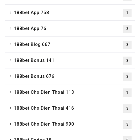
188bet App 758
1
188bet App 76
3
188bet Blog 667
3
188bet Bonus 141
3
188bet Bonus 676
3
188bet Cho Dien Thoai 113
1
188bet Cho Dien Thoai 416
3
188bet Cho Dien Thoai 990
3