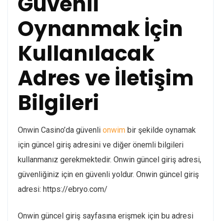
Güvenli
Oynanmak İçin
Kullanılacak
Adres ve İletişim
Bilgileri
Onwin Casino’da güvenli
onwim
bir şekilde oynamak
için güncel giriş adresini ve diğer önemli bilgileri
kullanmanız gerekmektedir. Onwin güncel giriş adresi,
güvenliğiniz için en güvenli yoldur. Onwin güncel giriş
adresi: https://ebryo.com/
Onwin güncel giriş sayfasına erişmek için bu adresi