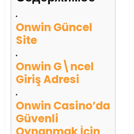
Onwin Güncel
Site
Onwin G\
ncel
Giriş Adresi
Onwin Casino’da
Güvenli
Oynanmak İçin