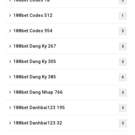
188bet Codes 18
3
188bet Codes 512
1
188bet Codes 954
3
188bet Dang Ky 267
3
188bet Dang Ky 305
3
188bet Dang Ky 385
4
188bet Dang Nhap 766
3
188bet Danhbai123 195
3
188bet Danhbai123 32
3