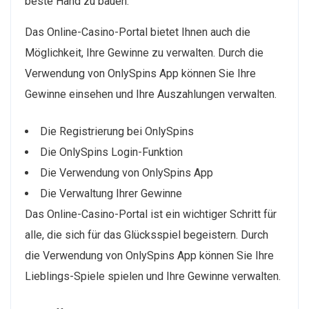
beste Hand zu bauen.
Das Online-Casino-Portal bietet Ihnen auch die
Möglichkeit, Ihre Gewinne zu verwalten. Durch die
Verwendung von OnlySpins App können Sie Ihre
Gewinne einsehen und Ihre Auszahlungen verwalten.
Die Registrierung bei OnlySpins
Die OnlySpins Login-Funktion
Die Verwendung von OnlySpins App
Die Verwaltung Ihrer Gewinne
Das Online-Casino-Portal ist ein wichtiger Schritt für
alle, die sich für das Glücksspiel begeistern. Durch
die Verwendung von OnlySpins App können Sie Ihre
Lieblings-Spiele spielen und Ihre Gewinne verwalten.