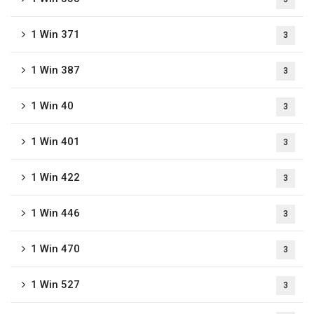
1 Win 371
3
1 Win 387
3
1 Win 40
3
1 Win 401
3
1 Win 422
3
1 Win 446
3
1 Win 470
3
1 Win 527
3