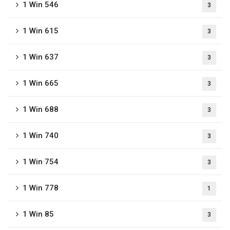
1 Win 546
3
1 Win 615
3
1 Win 637
3
1 Win 665
3
1 Win 688
3
1 Win 740
3
1 Win 754
3
1 Win 778
1
1 Win 85
3