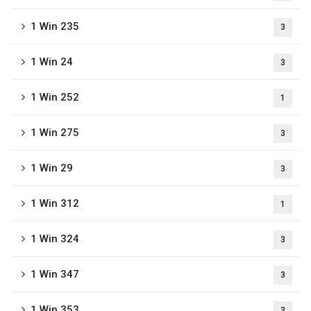
1 Win 235
3
1 Win 24
3
1 Win 252
1
1 Win 275
3
1 Win 29
3
1 Win 312
1
1 Win 324
3
1 Win 347
3
1 Win 353
3