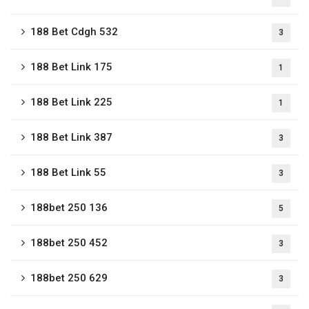
188 Bet Cdgh 532
3
188 Bet Link 175
1
188 Bet Link 225
1
188 Bet Link 387
3
188 Bet Link 55
3
188bet 250 136
5
188bet 250 452
3
188bet 250 629
3