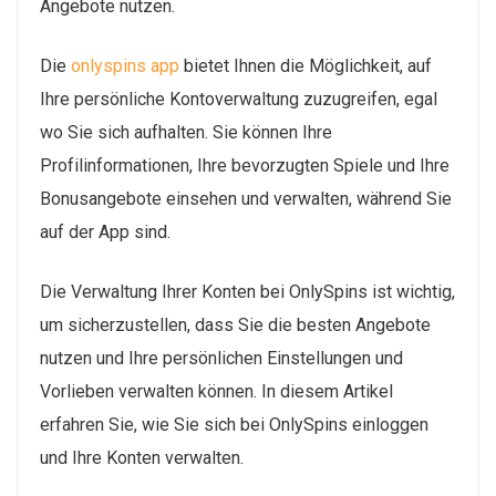
Angebote nutzen.
Die
onlyspins app
bietet Ihnen die Möglichkeit, auf
Ihre persönliche Kontoverwaltung zuzugreifen, egal
wo Sie sich aufhalten. Sie können Ihre
Profilinformationen, Ihre bevorzugten Spiele und Ihre
Bonusangebote einsehen und verwalten, während Sie
auf der App sind.
Die Verwaltung Ihrer Konten bei OnlySpins ist wichtig,
um sicherzustellen, dass Sie die besten Angebote
nutzen und Ihre persönlichen Einstellungen und
Vorlieben verwalten können. In diesem Artikel
erfahren Sie, wie Sie sich bei OnlySpins einloggen
und Ihre Konten verwalten.