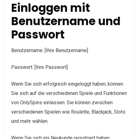
Einloggen mit
Benutzername und
Passwort
Benutzername: [Ihre Benutzername]
Passwort: [Ihre Passwort]
Wenn Sie sich erfolgreich eingeloggt haben, können
Sie sich auf die verschiedenen Spiele und Funktionen
von OnlySpins einlassen. Sie können zwischen
verschiedenen Spielen wie Roulette, Blackjack, Slots
und mehr wählen.
Wenn Sie sich als Neukunde registriert haben,