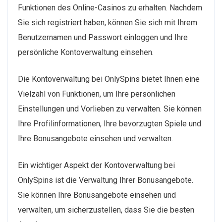
Funktionen des Online-Casinos zu erhalten. Nachdem
Sie sich registriert haben, können Sie sich mit Ihrem
Benutzernamen und Passwort einloggen und Ihre
persönliche Kontoverwaltung einsehen.
Die Kontoverwaltung bei OnlySpins bietet Ihnen eine
Vielzahl von Funktionen, um Ihre persönlichen
Einstellungen und Vorlieben zu verwalten. Sie können
Ihre Profilinformationen, Ihre bevorzugten Spiele und
Ihre Bonusangebote einsehen und verwalten.
Ein wichtiger Aspekt der Kontoverwaltung bei
OnlySpins ist die Verwaltung Ihrer Bonusangebote.
Sie können Ihre Bonusangebote einsehen und
verwalten, um sicherzustellen, dass Sie die besten