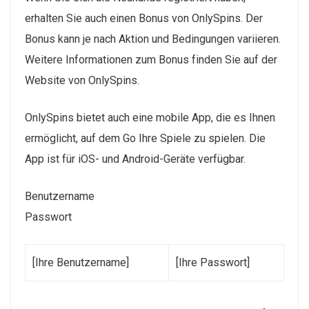
erhalten Sie auch einen Bonus von OnlySpins. Der
Bonus kann je nach Aktion und Bedingungen variieren.
Weitere Informationen zum Bonus finden Sie auf der
Website von OnlySpins.
OnlySpins bietet auch eine mobile App, die es Ihnen
ermöglicht, auf dem Go Ihre Spiele zu spielen. Die
App ist für iOS- und Android-Geräte verfügbar.
Benutzername
Passwort
[Ihre Benutzername]
[Ihre Passwort]