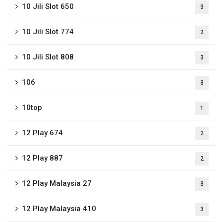
10 Jili Slot 650
3
10 Jili Slot 774
2
10 Jili Slot 808
3
106
3
10top
1
12 Play 674
2
12 Play 887
2
12 Play Malaysia 27
3
12 Play Malaysia 410
3