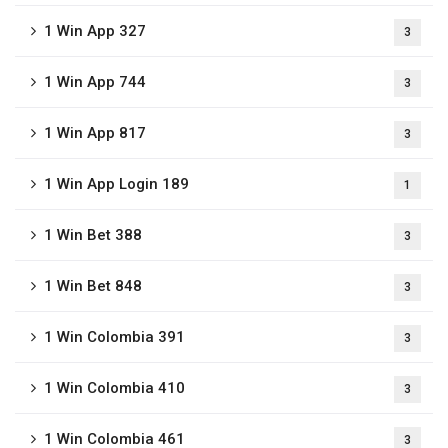
1 Win App 327
3
1 Win App 744
3
1 Win App 817
3
1 Win App Login 189
1
1 Win Bet 388
3
1 Win Bet 848
3
1 Win Colombia 391
3
1 Win Colombia 410
3
1 Win Colombia 461
3