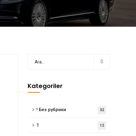
Kategoriler
! Без рубрики
32
1
12