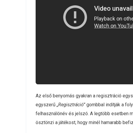
Az első benyomás gyakran a regisztráció egys
egyszerű
„Regisztráció”
gombbal indítják a foly
felhasználónév és jelszó. A legtöbb esetben má
ösztönzi a játékost, hogy minél hamarabb befiz