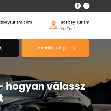
zbeyturizm.com
Bozbey Turizm
Yol Tarifi
Tedarikçi Girişi
 – hogyan válassz
t