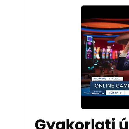
Gyakorlati 