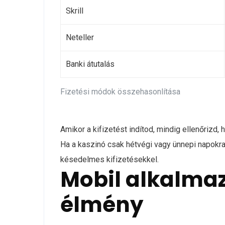
Skrill
Neteller
Banki átutalás
Fizetési módok összehasonlítása
Amikor a kifizetést indítod, mindig ellenőrizd
Ha a kaszinó csak hétvégi vagy ünnepi napokra
késedelmes kifizetésekkel.
Mobil alkalmaz
élmény