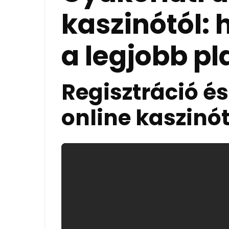
kaszinótól: 
a legjobb p
Regisztráció és
online kaszinót