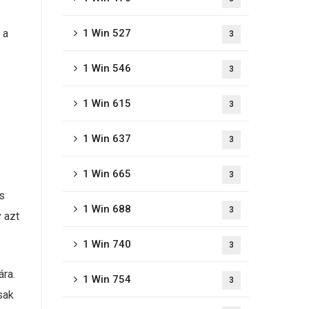
1 Win 527
 a
3
1 Win 546
3
1 Win 615
3
1 Win 637
3
1 Win 665
3
s
1 Win 688
3
 azt
1 Win 740
3
ára.
1 Win 754
3
sak