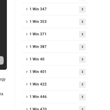
1 Win 347
3
1 Win 353
3
1 Win 371
3
1 Win 387
3
1 Win 40
3
1 Win 401
3
 egy
1 Win 422
3
ra
1 Win 446
3
1 Win 470
3