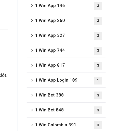
1 Win App 146
3
1 Win App 260
3
1 Win App 327
3
1 Win App 744
3
1 Win App 817
3
iót.
1 Win App Login 189
1
1 Win Bet 388
3
1 Win Bet 848
3
1 Win Colombia 391
3