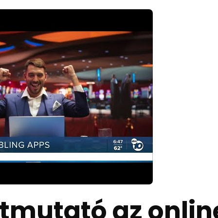
útmutató az onlin