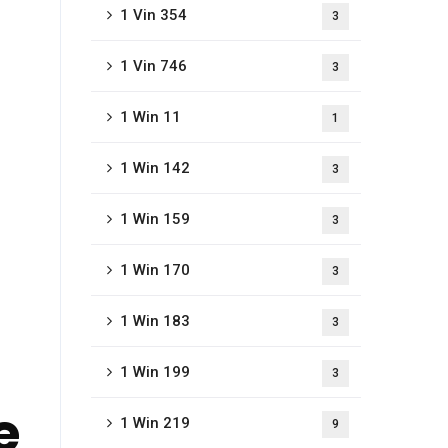
1 Vin 354
3
1 Vin 746
3
1 Win 11
1
1 Win 142
3
1 Win 159
3
1 Win 170
3
1 Win 183
3
1 Win 199
3
e
1 Win 219
9