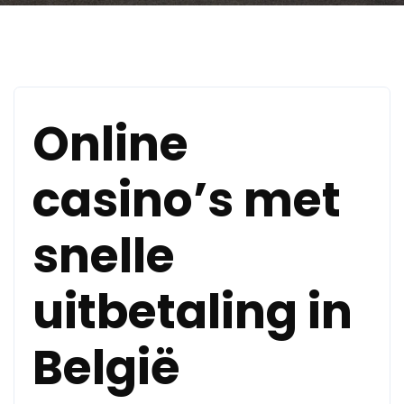
Online
casino’s met
snelle
uitbetaling in
België