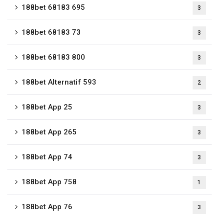
188bet 68183 695
3
188bet 68183 73
3
188bet 68183 800
3
188bet Alternatif 593
2
188bet App 25
3
188bet App 265
3
188bet App 74
3
188bet App 758
1
188bet App 76
3