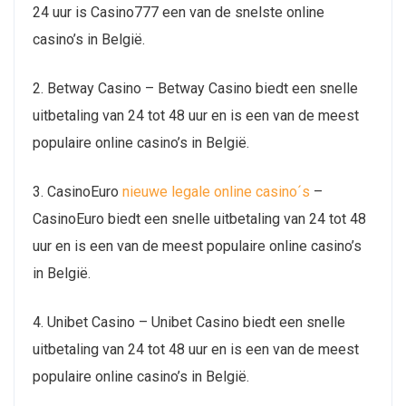
24 uur is Casino777 een van de snelste online
casino’s in België.
2. Betway Casino – Betway Casino biedt een snelle
uitbetaling van 24 tot 48 uur en is een van de meest
populaire online casino’s in België.
3. CasinoEuro
nieuwe legale online casino´s
–
CasinoEuro biedt een snelle uitbetaling van 24 tot 48
uur en is een van de meest populaire online casino’s
in België.
4. Unibet Casino – Unibet Casino biedt een snelle
uitbetaling van 24 tot 48 uur en is een van de meest
populaire online casino’s in België.