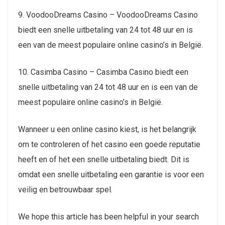
9. VoodooDreams Casino – VoodooDreams Casino
biedt een snelle uitbetaling van 24 tot 48 uur en is
een van de meest populaire online casino’s in België.
10. Casimba Casino – Casimba Casino biedt een
snelle uitbetaling van 24 tot 48 uur en is een van de
meest populaire online casino’s in België.
Wanneer u een online casino kiest, is het belangrijk
om te controleren of het casino een goede reputatie
heeft en of het een snelle uitbetaling biedt. Dit is
omdat een snelle uitbetaling een garantie is voor een
veilig en betrouwbaar spel.
We hope this article has been helpful in your search