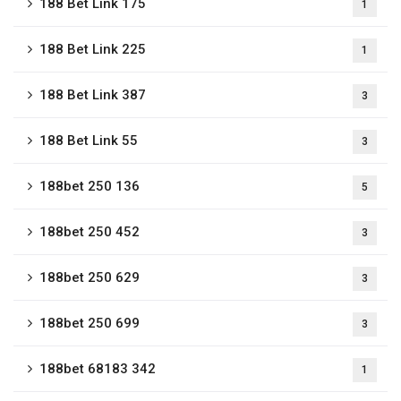
188 Bet Link 175
1
188 Bet Link 225
1
188 Bet Link 387
3
188 Bet Link 55
3
188bet 250 136
5
188bet 250 452
3
188bet 250 629
3
188bet 250 699
3
188bet 68183 342
1