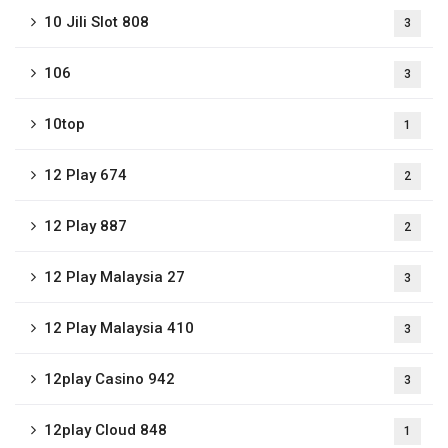
10 Jili Slot 808
3
106
3
10top
1
12 Play 674
2
12 Play 887
2
12 Play Malaysia 27
3
12 Play Malaysia 410
3
12play Casino 942
3
12play Cloud 848
1