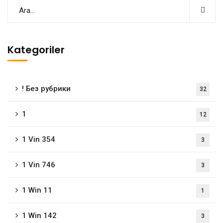
Kategoriler
! Без рубрики
32
1
12
1 Vin 354
3
1 Vin 746
3
1 Win 11
1
1 Win 142
3