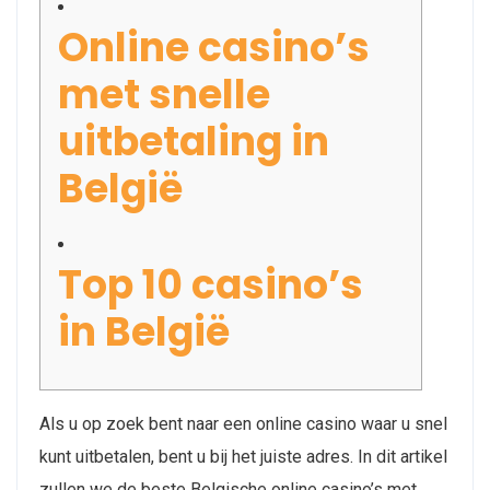
Online casino’s
met snelle
uitbetaling in
België
Top 10 casino’s
in België
Als u op zoek bent naar een online casino waar u snel
kunt uitbetalen, bent u bij het juiste adres. In dit artikel
zullen we de beste Belgische online casino’s met