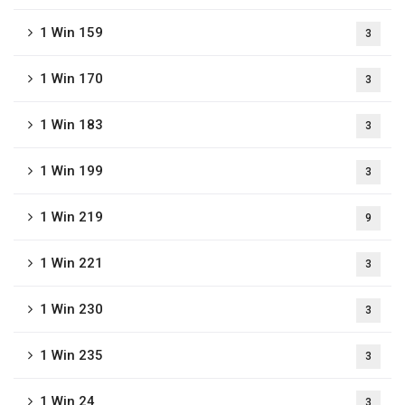
1 Win 159
3
1 Win 170
3
1 Win 183
3
1 Win 199
3
1 Win 219
9
1 Win 221
3
1 Win 230
3
1 Win 235
3
1 Win 24
3