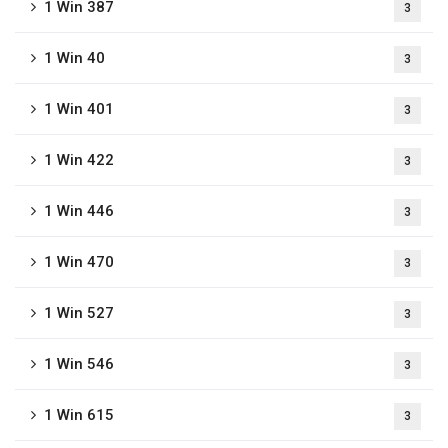
1 Win 387
3
1 Win 40
3
1 Win 401
3
1 Win 422
3
1 Win 446
3
1 Win 470
3
1 Win 527
3
1 Win 546
3
1 Win 615
3