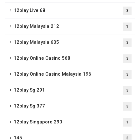
12play Live 68
3
12play Malaysia 212
1
12play Malaysia 605
3
12play Online Casino 568
3
12play Online Casino Malaysia 196
3
12play Sg 291
3
12play Sg 377
3
12play Singapore 290
1
145
3