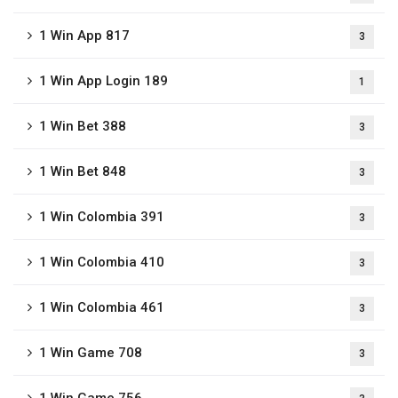
1 Win App 817
3
1 Win App Login 189
1
1 Win Bet 388
3
1 Win Bet 848
3
1 Win Colombia 391
3
1 Win Colombia 410
3
1 Win Colombia 461
3
1 Win Game 708
3