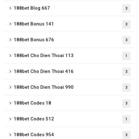
188bet Blog 667
3
188bet Bonus 141
3
188bet Bonus 676
3
188bet Cho Dien Thoai 113
1
188bet Cho Dien Thoai 416
3
188bet Cho Dien Thoai 990
3
188bet Codes 18
3
188bet Codes 512
1
188bet Codes 954
3