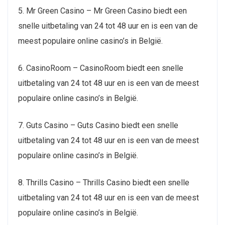
5. Mr Green Casino – Mr Green Casino biedt een
snelle uitbetaling van 24 tot 48 uur en is een van de
meest populaire online casino’s in België.
6. CasinoRoom – CasinoRoom biedt een snelle
uitbetaling van 24 tot 48 uur en is een van de meest
populaire online casino’s in België.
7. Guts Casino – Guts Casino biedt een snelle
uitbetaling van 24 tot 48 uur en is een van de meest
populaire online casino’s in België.
8. Thrills Casino – Thrills Casino biedt een snelle
uitbetaling van 24 tot 48 uur en is een van de meest
populaire online casino’s in België.