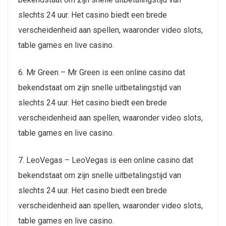
slechts 24 uur. Het casino biedt een brede
verscheidenheid aan spellen, waaronder video slots,
table games en live casino.
6. Mr Green – Mr Green is een online casino dat
bekendstaat om zijn snelle uitbetalingstijd van
slechts 24 uur. Het casino biedt een brede
verscheidenheid aan spellen, waaronder video slots,
table games en live casino.
7. LeoVegas – LeoVegas is een online casino dat
bekendstaat om zijn snelle uitbetalingstijd van
slechts 24 uur. Het casino biedt een brede
verscheidenheid aan spellen, waaronder video slots,
table games en live casino.