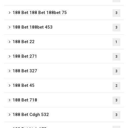
188 Bet 188 Bet 188bet 75
3
188 Bet 188bet 453
3
188 Bet 22
1
188 Bet 271
3
188 Bet 327
3
188 Bet 45
2
188 Bet 718
3
188 Bet Cdgh 532
3