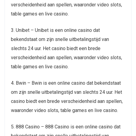
verscheidenheid aan spellen, waaronder video slots,
table games en live casino.
3. Unibet – Unibet is een online casino dat
bekendstaat om zijn snelle uitbetalingstijd van
slechts 24 uur. Het casino biedt een brede
verscheidenheid aan spellen, waaronder video slots,
table games en live casino.
4. Bwin – Bwin is een online casino dat bekendstaat
om zijn snelle uitbetalingstijd van slechts 24 uur. Het
casino biedt een brede verscheidenheid aan spellen,
waaronder video slots, table games en live casino.
5. 888 Casino – 888 Casino is een online casino dat
bekendstaat om zijn snelle uitbetalingstijd van