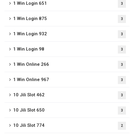
1 Win Login 651
3
1 Win Login 875
3
1 Win Login 932
3
1 Win Login 98
3
1 Win Online 266
3
1 Win Online 967
3
10 Jili Slot 462
3
10 Jili Slot 650
3
10 Jili Slot 774
2