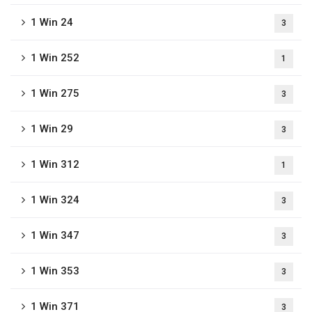
1 Win 24
3
1 Win 252
1
1 Win 275
3
1 Win 29
3
1 Win 312
1
1 Win 324
3
1 Win 347
3
1 Win 353
3
1 Win 371
3