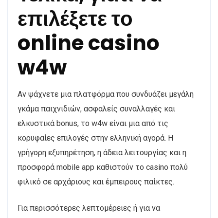
επιλέξετε το
online casino
w4w
Αν ψάχνετε μια πλατφόρμα που συνδυάζει μεγάλη
γκάμα παιχνιδιών, ασφαλείς συναλλαγές και
ελκυστικά bonus, το w4w είναι μια από τις
κορυφαίες επιλογές στην ελληνική αγορά. Η
γρήγορη εξυπηρέτηση, η άδεια λειτουργίας και η
προσφορά mobile app καθιστούν το casino πολύ
φιλικό σε αρχάριους και έμπειρους παίκτες.
Για περισσότερες λεπτομέρειες ή για να