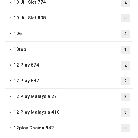
10 Jili Slot 774
2
10 Jili Slot 808
3
106
3
10top
1
12 Play 674
2
12 Play 887
2
12 Play Malaysia 27
3
12 Play Malaysia 410
3
12play Casino 942
3