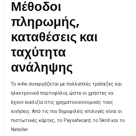
Μέθοδοι
πληρωμής,
καταθέσεις και
ταχύτητα
ανάληψης
Το w4w συνεργάζεται με πολλαπλές τράπεζες και
ηλεκτρονικά πορτοφόλια, ώστε οι χρήστες να
έχουν ευελιξία στις χρηματοοικονομικές τους
κινήσεις. Από τις πιο δημοφιλείς επιλογές είναι οι
πιστωτικές κάρτες, το Paysafecard, το Skrill και το
Neteller.