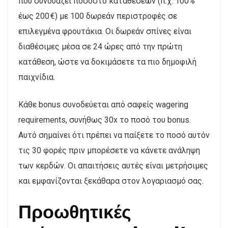
που συνδυάζει ποσοστό καταθέσεων (π.χ. 100%
έως 200 €) με 100 δωρεάν περιστροφές σε
επιλεγμένα φρουτάκια. Οι δωρεάν σπίνες είναι
διαθέσιμες μέσα σε 24 ώρες από την πρώτη
κατάθεση, ώστε να δοκιμάσετε τα πιο δημοφιλή
παιχνίδια.
Κάθε bonus συνοδεύεται από σαφείς wagering
requirements, συνήθως 30x το ποσό του bonus.
Αυτό σημαίνει ότι πρέπει να παίξετε το ποσό αυτόν
τις 30 φορές πριν μπορέσετε να κάνετε ανάληψη
των κερδών. Οι απαιτήσεις αυτές είναι μετρήσιμες
και εμφανίζονται ξεκάθαρα στον λογαριασμό σας.
Προωθητικές