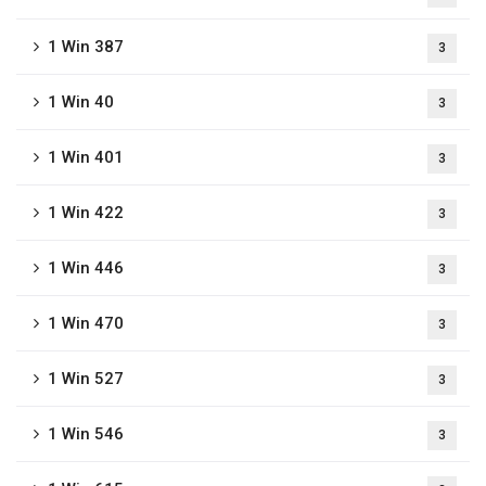
1 Win 387
3
1 Win 40
3
1 Win 401
3
1 Win 422
3
1 Win 446
3
1 Win 470
3
1 Win 527
3
1 Win 546
3