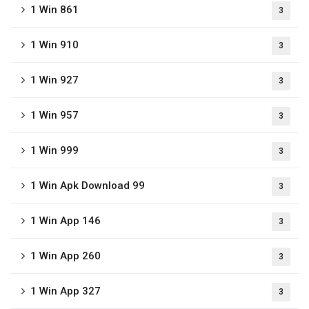
1 Win 861
3
1 Win 910
3
1 Win 927
3
1 Win 957
3
1 Win 999
3
1 Win Apk Download 99
3
1 Win App 146
3
1 Win App 260
3
1 Win App 327
3