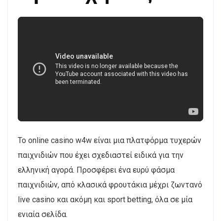
Το online casino w4w είναι μια πλατφόρμα τυχερών
παιχνιδιών που έχει σχεδιαστεί ειδικά για την
ελληνική αγορά. Προσφέρει ένα ευρύ φάσμα
παιχνιδιών, από κλασικά φρουτάκια μέχρι ζωντανό
live casino και ακόμη και sport betting, όλα σε μία
ενιαία σελίδα.