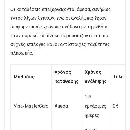
Οι καταθέσεις επεξεργάζονται άμεσα, συνήθως
εντός λίγων λεπτών, ενώ οι αναλήψεις έχουν
διαφορετικούς χρόνους ανάλογα με τη μέθοδο.
Στον παρακάτω πίνακα παρουσιάζονται οι πιο
συχνές επιλογές και οι αντίστοιχες ταχύτητες
πληρωμής.
Χρόνος
Χρόνος
Μέθοδος
Τέλη
κατάθεσης
ανάληψης
1‑3
Visa/MasterCard
Άμεσα
εργάσιμες
0 €
ημέρες