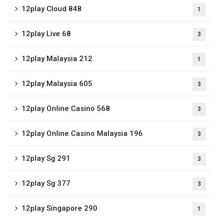
12play Cloud 848
1
12play Live 68
3
12play Malaysia 212
1
12play Malaysia 605
3
12play Online Casino 568
3
12play Online Casino Malaysia 196
3
12play Sg 291
3
12play Sg 377
3
12play Singapore 290
1