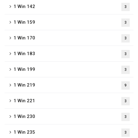
1 Win 142
3
1 Win 159
3
1 Win 170
3
1 Win 183
3
1 Win 199
3
1 Win 219
9
1 Win 221
3
1 Win 230
3
1 Win 235
3