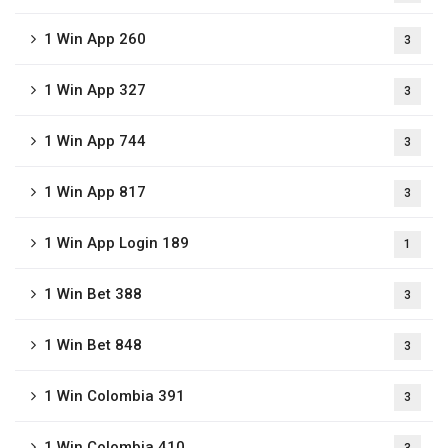
1 Win App 260
3
1 Win App 327
3
1 Win App 744
3
1 Win App 817
3
1 Win App Login 189
1
1 Win Bet 388
3
1 Win Bet 848
3
1 Win Colombia 391
3
1 Win Colombia 410
3