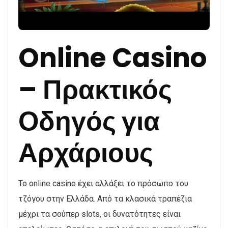
Online Casino
– Πρακτικός
Οδηγός για
Αρχάριους
Το online casino έχει αλλάξει το πρόσωπο του
τζόγου στην Ελλάδα. Από τα κλασικά τραπέζια
μέχρι τα σούπερ slots, οι δυνατότητες είναι