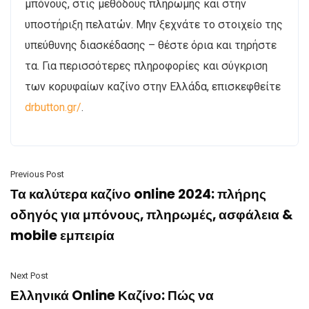
μπόνους, στις μεθόδους πληρωμής και στην
υποστήριξη πελατών. Μην ξεχνάτε το στοιχείο της
υπεύθυνης διασκέδασης – θέστε όρια και τηρήστε
τα. Για περισσότερες πληροφορίες και σύγκριση
των κορυφαίων καζίνο στην Ελλάδα, επισκεφθείτε
drbutton.gr/
.
Previous Post
Τα καλύτερα καζίνο online 2024: πλήρης
οδηγός για μπόνους, πληρωμές, ασφάλεια &
mobile εμπειρία
Next Post
Ελληνικά Online Καζίνο: Πώς να