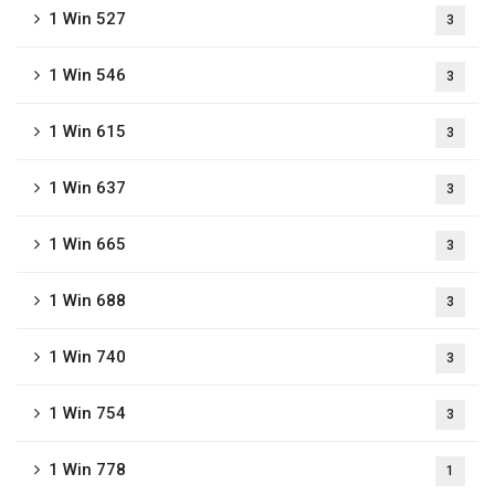
1 Win 527
3
1 Win 546
3
1 Win 615
3
1 Win 637
3
1 Win 665
3
1 Win 688
3
1 Win 740
3
1 Win 754
3
1 Win 778
1