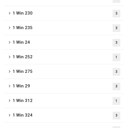
1 Win 230
3
1 Win 235
3
1 Win 24
3
1 Win 252
1
1 Win 275
3
1 Win 29
3
1 Win 312
1
1 Win 324
3