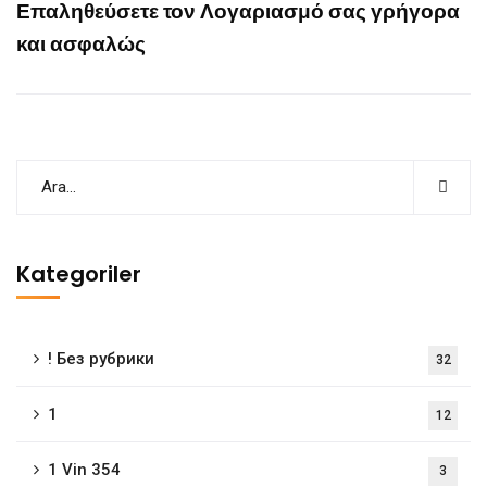
Επαληθεύσετε τον Λογαριασμό σας γρήγορα
και ασφαλώς
Kategoriler
! Без рубрики
32
1
12
1 Vin 354
3