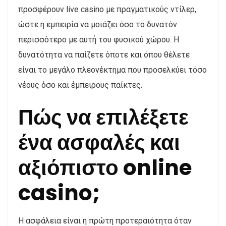
προσφέρουν live casino με πραγματικούς ντίλερ,
ώστε η εμπειρία να μοιάζει όσο το δυνατόν
περισσότερο με αυτή του φυσικού χώρου. Η
δυνατότητα να παίζετε όποτε και όπου θέλετε
είναι το μεγάλο πλεονέκτημα που προσελκύει τόσο
νέους όσο και έμπειρους παίκτες.
Πώς να επιλέξετε
ένα ασφαλές και
αξιόπιστο online
casino;
Η ασφάλεια είναι η πρώτη προτεραιότητα όταν