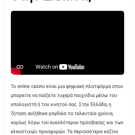
Το online casino είναι μια ψηφιακή πλατφόρμα όπου
μπορείτε να παίξετε τυχερά παιχνίδια μέσω του
υπολογιστή ή του κινητού σας. Στην Ελλάδα, η
ζήτηση αυξήθηκε ραγδαία τα τελευταία χρόνια,
κυρίως λόγω του ευκολότερου πρόσβασης και των
ελκυστικών προσφορών. Τα περισσότερα καζίνο