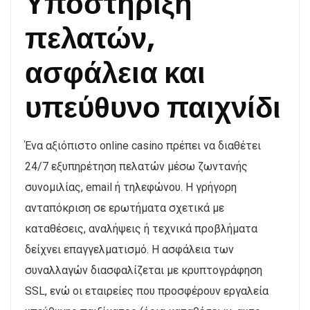
Υποστήριξη
πελατών,
ασφάλεια και
υπεύθυνο παιχνίδι
Ένα αξιόπιστο online casino πρέπει να διαθέτει
24/7 εξυπηρέτηση πελατών μέσω ζωντανής
συνομιλίας, email ή τηλεφώνου. Η γρήγορη
ανταπόκριση σε ερωτήματα σχετικά με
καταθέσεις, αναλήψεις ή τεχνικά προβλήματα
δείχνει επαγγελματισμό. Η ασφάλεια των
συναλλαγών διασφαλίζεται με κρυπτογράφηση
SSL, ενώ οι εταιρείες που προσφέρουν εργαλεία