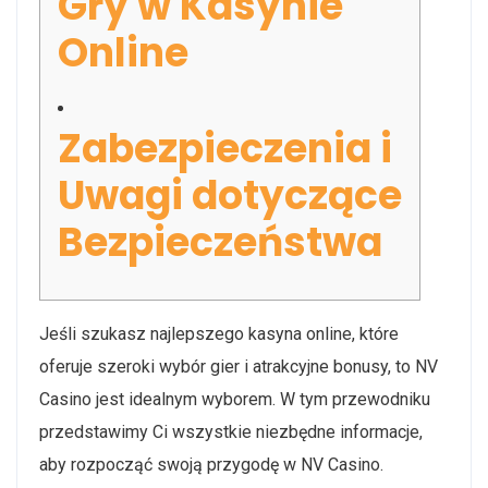
Gry w Kasynie
Online
Zabezpieczenia i
Uwagi dotyczące
Bezpieczeństwa
Jeśli szukasz najlepszego kasyna online, które
oferuje szeroki wybór gier i atrakcyjne bonusy, to NV
Casino jest idealnym wyborem. W tym przewodniku
przedstawimy Ci wszystkie niezbędne informacje,
aby rozpocząć swoją przygodę w NV Casino.