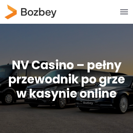
NV Casino – pełny
przewodnik po grze
w kasynie online