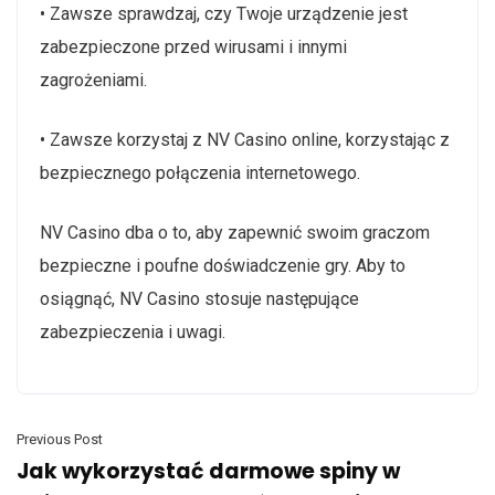
• Zawsze sprawdzaj, czy Twoje urządzenie jest
zabezpieczone przed wirusami i innymi
zagrożeniami.
• Zawsze korzystaj z NV Casino online, korzystając z
bezpiecznego połączenia internetowego.
NV Casino dba o to, aby zapewnić swoim graczom
bezpieczne i poufne doświadczenie gry. Aby to
osiągnąć, NV Casino stosuje następujące
zabezpieczenia i uwagi.
Previous Post
Jak wykorzystać darmowe spiny w