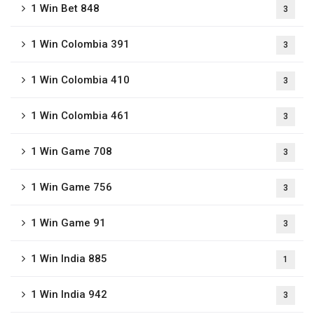
1 Win Bet 848
3
1 Win Colombia 391
3
1 Win Colombia 410
3
1 Win Colombia 461
3
1 Win Game 708
3
1 Win Game 756
3
1 Win Game 91
3
1 Win India 885
1
1 Win India 942
3