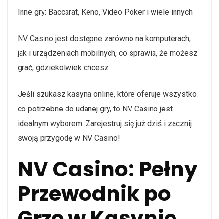
Inne gry: Baccarat, Keno, Video Poker i wiele innych
NV Casino jest dostępne zarówno na komputerach,
jak i urządzeniach mobilnych, co sprawia, że możesz
grać, gdziekolwiek chcesz.
Jeśli szukasz kasyna online, które oferuje wszystko,
co potrzebne do udanej gry, to NV Casino jest
idealnym wyborem. Zarejestruj się już dziś i zacznij
swoją przygodę w NV Casino!
NV Casino: Pełny
Przewodnik po
Grze w Kasynie