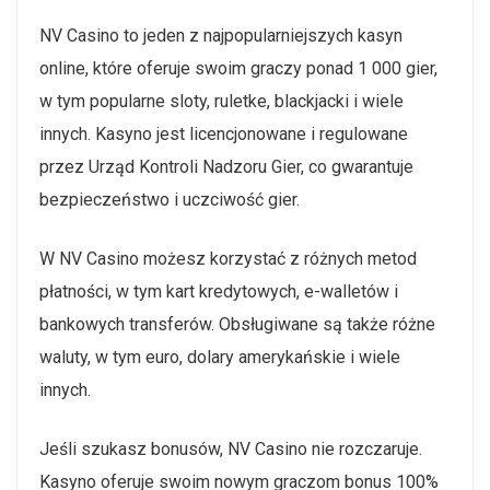
NV Casino to jeden z najpopularniejszych kasyn
online, które oferuje swoim graczy ponad 1 000 gier,
w tym popularne sloty, ruletke, blackjacki i wiele
innych. Kasyno jest licencjonowane i regulowane
przez Urząd Kontroli Nadzoru Gier, co gwarantuje
bezpieczeństwo i uczciwość gier.
W NV Casino możesz korzystać z różnych metod
płatności, w tym kart kredytowych, e-walletów i
bankowych transferów. Obsługiwane są także różne
waluty, w tym euro, dolary amerykańskie i wiele
innych.
Jeśli szukasz bonusów, NV Casino nie rozczaruje.
Kasyno oferuje swoim nowym graczom bonus 100%