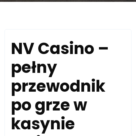
NV Casino –
pełny
przewodnik
po grze w
kasynie