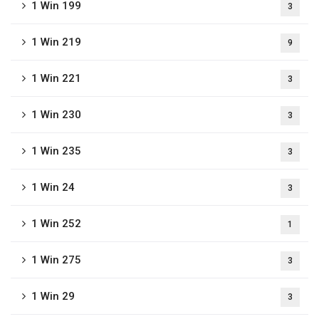
1 Win 199
3
1 Win 219
9
1 Win 221
3
1 Win 230
3
1 Win 235
3
1 Win 24
3
1 Win 252
1
1 Win 275
3
1 Win 29
3