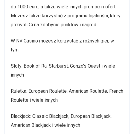
do 1000 euro, a także wiele innych promocji i ofert.
Możesz także korzystać z programu lojalności, który
pozwoli Ci na zdobycie punktów i nagród.
W NV Casino możesz korzystać z różnych gier, w
tym:
Sloty: Book of Ra, Starburst, Gonzo’s Quest i wiele
innych
Ruletka: European Roulette, American Roulette, French
Roulette i wiele innych
Blackjack: Classic Blackjack, European Blackjack,
American Blackjack i wiele innych