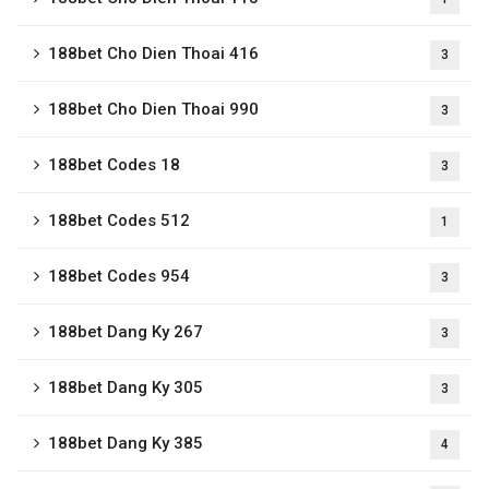
188bet Cho Dien Thoai 416
3
188bet Cho Dien Thoai 990
3
188bet Codes 18
3
188bet Codes 512
1
188bet Codes 954
3
188bet Dang Ky 267
3
188bet Dang Ky 305
3
188bet Dang Ky 385
4