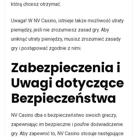
którą chcesz otrzymać.
Uwaga! W NV Casino, istnieje także możliwość utraty
pieniędzy, jeśli nie zrozumiesz zasad gry. Aby
uniknąć utraty pieniędzy, musisz zrozumieć zasady
gry i postępować zgodnie z nimi.
Zabezpieczenia i
Uwagi dotyczące
Bezpieczeństwa
NV Casino dba o bezpieczeństwo swoich graczy,
zapewniając im bezpieczne i poufne doświadczenie
gry. Aby zapewnić to, NV Casino stosuje następujące