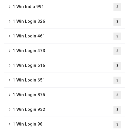
1 Win India 991
3
1 Win Login 326
3
1 Win Login 461
3
1 Win Login 473
3
1 Win Login 616
3
1 Win Login 651
3
1 Win Login 875
3
1 Win Login 932
3
1 Win Login 98
3