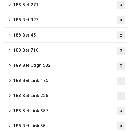
188 Bet 271
3
188 Bet 327
3
188 Bet 45
2
188 Bet 718
3
188 Bet Cdgh 532
3
188 Bet Link 175
1
188 Bet Link 225
1
188 Bet Link 387
3
188 Bet Link 55
3