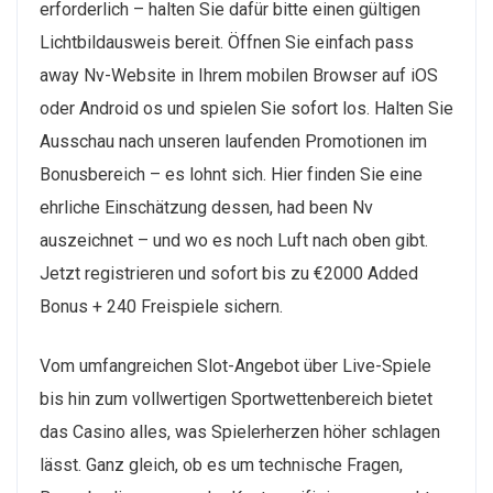
erforderlich – halten Sie dafür bitte einen gültigen
Lichtbildausweis bereit. Öffnen Sie einfach pass
away Nv-Website in Ihrem mobilen Browser auf iOS
oder Android os und spielen Sie sofort los. Halten Sie
Ausschau nach unseren laufenden Promotionen im
Bonusbereich – es lohnt sich. Hier finden Sie eine
ehrliche Einschätzung dessen, had been Nv
auszeichnet – und wo es noch Luft nach oben gibt.
Jetzt registrieren und sofort bis zu €2000 Added
Bonus + 240 Freispiele sichern.
Vom umfangreichen Slot-Angebot über Live-Spiele
bis hin zum vollwertigen Sportwettenbereich bietet
das Casino alles, was Spielerherzen höher schlagen
lässt. Ganz gleich, ob es um technische Fragen,