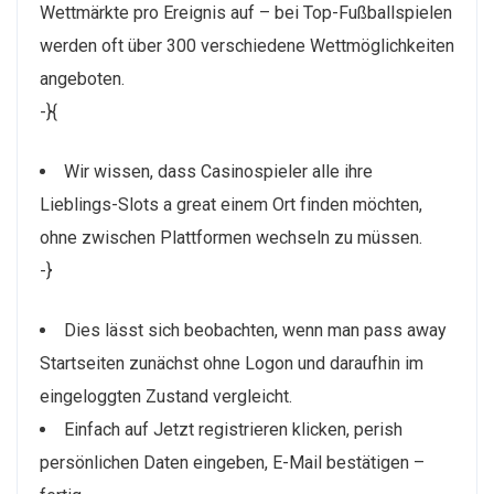
Wettmärkte pro Ereignis auf – bei Top-Fußballspielen
werden oft über 300 verschiedene Wettmöglichkeiten
angeboten.
-}{
Wir wissen, dass Casinospieler alle ihre
Lieblings-Slots a great einem Ort finden möchten,
ohne zwischen Plattformen wechseln zu müssen.
-}
Dies lässt sich beobachten, wenn man pass away
Startseiten zunächst ohne Logon und daraufhin im
eingeloggten Zustand vergleicht.
Einfach auf Jetzt registrieren klicken, perish
persönlichen Daten eingeben, E-Mail bestätigen –