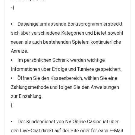
-}
Dasjenige umfassende Bonusprogramm erstreckt
sich über verschiedene Kategorien und bietet sowohl
neuen als auch bestehenden Spielern kontinuierliche
Anreize.
Im persönlichen Schrank werden wichtige
Informationen über Erfolge und Turniere gespeichert.
Öffnen Sie den Kassenbereich, wählen Sie eine
Zahlungsmethode und folgen Sie den Anweisungen
zur Einzahlung.
{
Der Kundendienst von NV Online Casino ist über
den Live-Chat direkt auf der Site oder for each E-Mail