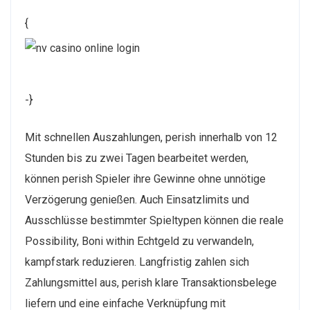
{
-}
Mit schnellen Auszahlungen, perish innerhalb von 12
Stunden bis zu zwei Tagen bearbeitet werden,
können perish Spieler ihre Gewinne ohne unnötige
Verzögerung genießen. Auch Einsatzlimits und
Ausschlüsse bestimmter Spieltypen können die reale
Possibility, Boni within Echtgeld zu verwandeln,
kampfstark reduzieren. Langfristig zahlen sich
Zahlungsmittel aus, perish klare Transaktionsbelege
liefern und eine einfache Verknüpfung mit