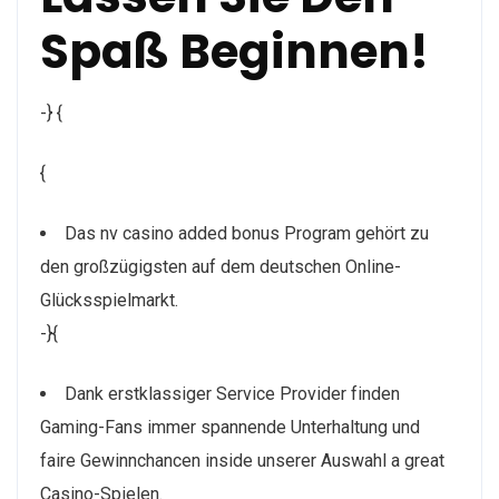
Spaß Beginnen!
-} {
{
Das nv casino added bonus Program gehört zu
den großzügigsten auf dem deutschen Online-
Glücksspielmarkt.
-}{
Dank erstklassiger Service Provider finden
Gaming-Fans immer spannende Unterhaltung und
faire Gewinnchancen inside unserer Auswahl a great
Casino-Spielen.