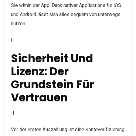
Sie within der App. Dank nativer Applications für iOS
und Android lässt sich alles bequem von unterwegs
nutzen.
{
Sicherheit Und
Lizenz: Der
Grundstein Für
Vertrauen
-}
Vor der ersten Auszahlung ist eine Kontoverifizierung