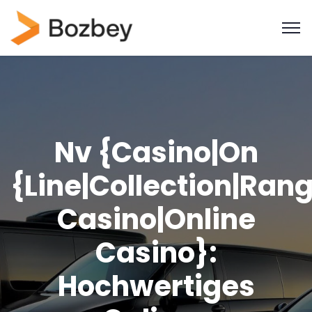
Nv {Casino|On
{Line|Collection|Ran
Casino|Online
Casino}:
Hochwertiges