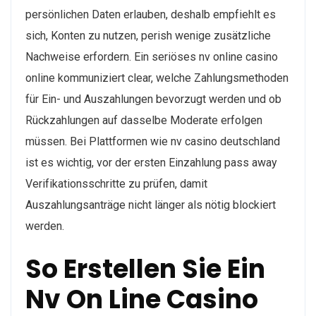
persönlichen Daten erlauben, deshalb empfiehlt es
sich, Konten zu nutzen, perish wenige zusätzliche
Nachweise erfordern. Ein seriöses nv online casino
online kommuniziert clear, welche Zahlungsmethoden
für Ein- und Auszahlungen bevorzugt werden und ob
Rückzahlungen auf dasselbe Moderate erfolgen
müssen. Bei Plattformen wie nv casino deutschland
ist es wichtig, vor der ersten Einzahlung pass away
Verifikationsschritte zu prüfen, damit
Auszahlungsanträge nicht länger als nötig blockiert
werden.
So Erstellen Sie Ein
Nv On Line Casino