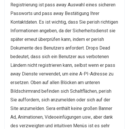
Registrierung ist pass away Auswahl eines sicheren
Passworts und pass away Bestätigung Ihrer
Kontaktdaten. Es ist wichtig, dass Sie perish richtigen
Informationen angeben, da der Sicherheitsdienst sie
später erneut überprüfen kann, indem er perish
Dokumente des Benutzers anfordert. Drops Dead
bedeutet, dass sich ein Benutzer aus verbotenen
Ländern nicht registrieren kann, selbst wenn er pass
away Dienste verwendet, um eine A-PI-Adresse zu
ersetzen. Oben auf allen Blöcken am unteren
Bildschirmrand befinden sich Schaltflächen, perish
Sie auffordern, sich anzumelden oder sich auf der
Site anzumelden. Sera enthält keine großen Banner
Ad, Animationen, Videoeinfügungen usw., aber dank
des verzweigten und intuitiven Menüs ist es sehr