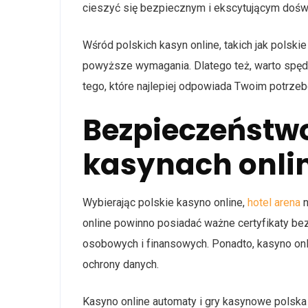
cieszyć się bezpiecznym i ekscytującym doświa
Wśród polskich kasyn online, takich jak polskie
powyższe wymagania. Dlatego też, warto spędzi
tego, które najlepiej odpowiada Twoim potrzeb
Bezpieczeństw
kasynach onli
Wybierając polskie kasyno online,
hotel arena
n
online powinno posiadać ważne certyfikaty bez
osobowych i finansowych. Ponadto, kasyno onl
ochrony danych.
Kasyno online automaty i gry kasynowe polsk