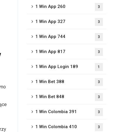
1 Win App 260
3
1 Win App 327
3
1 Win App 744
3
w
1 Win App 817
3
1 Win App Login 189
1
1 Win Bet 388
3
yno
1 Win Bet 848
3
zące
1 Win Colombia 391
3
1 Win Colombia 410
3
rzy