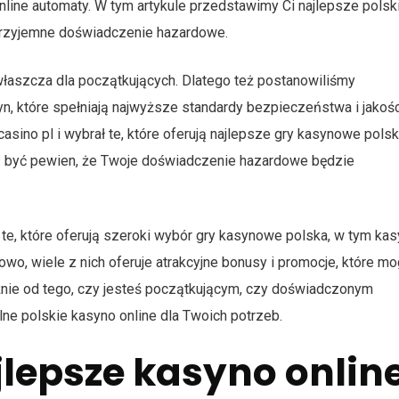
line automaty. W tym artykule przedstawimy Ci najlepsze polsk
 przyjemne doświadczenie hazardowe.
łaszcza dla początkujących. Dlatego też postanowiliśmy
n, które spełniają najwyższe standardy bezpieczeństwa i jakośc
sino pl i wybrał te, które oferują najlepsze gry kasynowe polsk
z być pewien, że Twoje doświadczenie hazardowe będzie
 te, które oferują szeroki wybór gry kasynowe polska, w tym ka
kowo, wiele z nich oferuje atrakcyjne bonusy i promocje, które m
nie od tego, czy jesteś początkującym, czy doświadczonym
ne polskie kasyno online dla Twoich potrzeb.
lepsze kasyno onlin