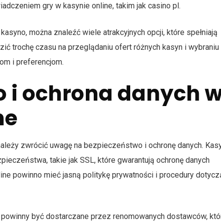
dczeniem gry w kasynie online, takim jak casino pl.
 kasyno, można znaleźć wiele atrakcyjnych opcji, które spełniają
ć trochę czasu na przeglądaniu ofert różnych kasyn i wybraniu
om i preferencjom.
o i ochrona danych 
ne
ależy zwrócić uwagę na bezpieczeństwo i ochronę danych. Kas
pieczeństwa, takie jak SSL, które gwarantują ochronę danych
ine powinno mieć jasną politykę prywatności i procedury dotyc
a powinny być dostarczane przez renomowanych dostawców, któ