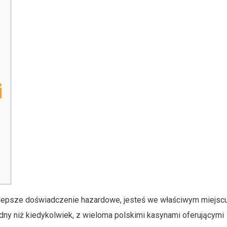
i
najlepsze doświadczenie hazardowe, jesteś we właściwym miejsc
odny niż kiedykolwiek, z wieloma polskimi kasynami oferującymi