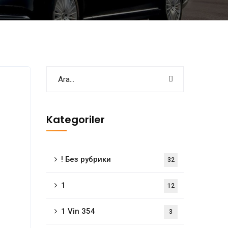
Kategoriler
! Без рубрики
32
1
12
1 Vin 354
3