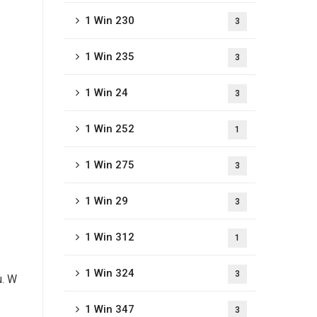
1 Win 230
3
1 Win 235
3
1 Win 24
3
1 Win 252
1
1 Win 275
3
1 Win 29
3
1 Win 312
1
1 Win 324
3
u. W
1 Win 347
3