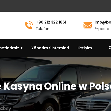
+90 212 322 1861
info@bo
Telefon
E-posta
metlerimiz
Yönetim Sistemleri
İletişim
 Kasyna Online w Pol