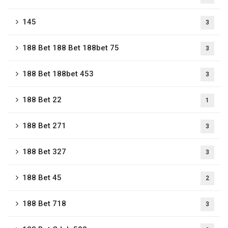
145
3
188 Bet 188 Bet 188bet 75
3
188 Bet 188bet 453
3
188 Bet 22
1
188 Bet 271
3
188 Bet 327
3
188 Bet 45
2
188 Bet 718
3