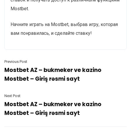
Mostbet.
Начните играть на Mostbet, выбрав игру, которая
вам понравилась, и сделайте ставку!
Previous Post
Mostbet AZ – bukmeker ve kazino
Mostbet – Giriş rəsmi sayt
Next Post
Mostbet AZ – bukmeker ve kazino
Mostbet – Giriş rəsmi sayt