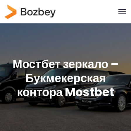
Мостбет зеркало –
Букмекерская
контора Mostbet