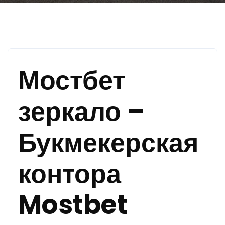
Мостбет
зеркало –
Букмекерская
контора
Mostbet