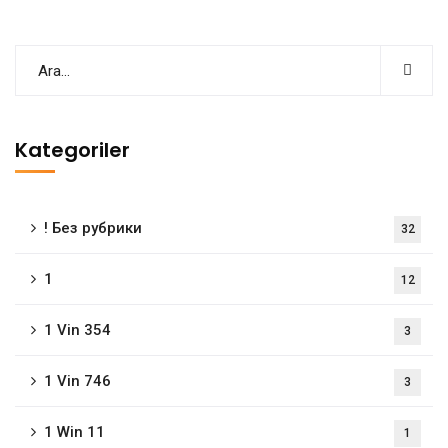
Kategoriler
! Без рубрики
32
1
12
1 Vin 354
3
1 Vin 746
3
1 Win 11
1