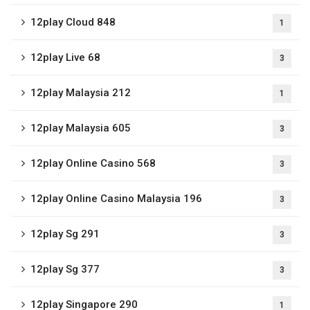
12play Cloud 848
1
12play Live 68
3
12play Malaysia 212
1
12play Malaysia 605
3
12play Online Casino 568
3
12play Online Casino Malaysia 196
3
12play Sg 291
3
12play Sg 377
3
12play Singapore 290
1