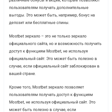
различные бонусы и акции, которые позволяют
пользователям получать дополнительные
выгоды. Это может быть, например, бонус на
депозит или бесплатные спины.
Mostbet зеркало – это не только зеркало
официального сайта, но и возможность получить
доступ к функциям Mostbet, не используя
официальный сайт. Это может быть полезно в
случае, если официальный сайт заблокирован в
вашей стране.
Кроме того, Mostbet зеркало позволяет
пользователям получать доступ к функциям
Mostbet, не используя официальный сайт. Это
может быть полезно в случае, если