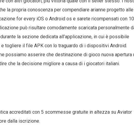
 con altri giocatori, più vittoria quale con il seller stesso. I nost
the la propria conoscenza per compendiare arianne progetto alle
licazione for every iOS o Android os e sarete ricompensati con 1
applicazione può risultare comodamente scaricata personalmente d
 durante la sezione dedicata all’applicazione, in cui è possibile
 togliere il file APK con lo traguardo di i dispositivi Android.
me possiamo asserire che destinazione di gioco nuova apertura 
 che la decisione migliore a causa di i giocatori italiani.
matica accreditati con 5 scommesse gratuite in altezza su Aviator
e dalla iscrizione.