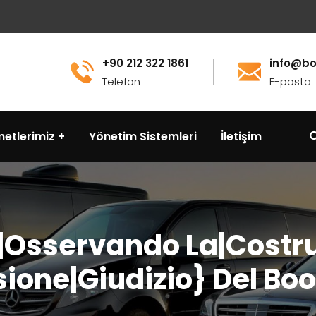
+90 212 322 1861
info@bo
Telefon
E-posta
metlerimiz
Yönetim Sistemleri
İletişim
Osservando La|Costruit
ione|Giudizio} Del B