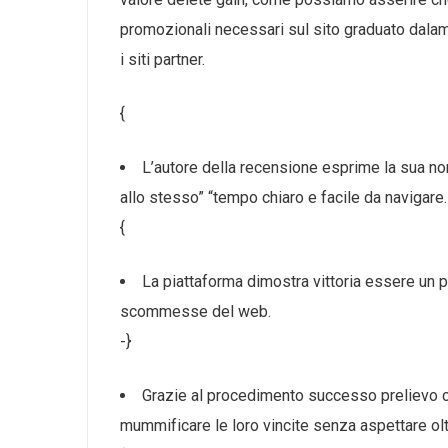
promozionali necessari sul sito graduato dalam
i siti partner.
{
L’autore della recensione esprime la sua n
allo stesso” “tempo chiaro e facile da navigare.
{
La piattaforma dimostra vittoria essere un p
scommesse del web.
-}
Grazie al procedimento successo prelievo c
mummificare le loro vincite senza aspettare o