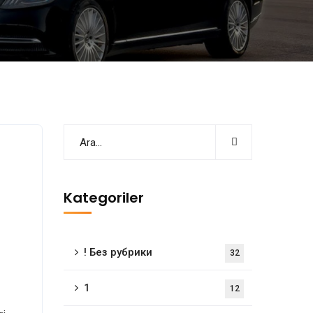
Kategoriler
! Без рубрики
32
1
12