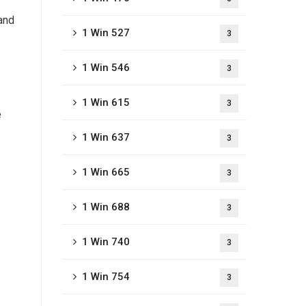
and
1 Win 527
3
1 Win 546
3
1 Win 615
3
e
1 Win 637
3
1 Win 665
3
1 Win 688
3
1 Win 740
3
1 Win 754
3