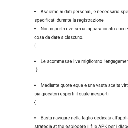
Assieme ai dati personali, è necessario spec
specificati durante la registrazione.
Non importa ove sei un appassionato succes
cosa da dare a ciascuno.
{
Le scommesse live migliorano l’engagemen
-}
Mediante quote eque e una vasta scelta vitto
sia giocatori esperti il quale inesperti.
{
Basta navigare nella taglio dedicata all’applic
strategia at the esplodere il file APK per i disp