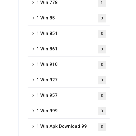
1 Win 778
1
1 Win 85
3
1 Win 851
3
1 Win 861
3
1 Win 910
3
1 Win 927
3
1 Win 957
3
1 Win 999
3
1 Win Apk Download 99
3