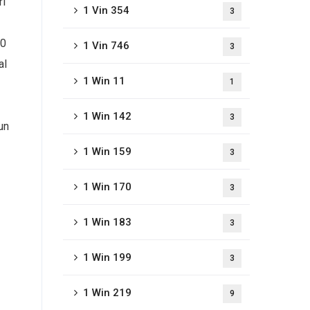
ri
1 Vin 354
3
00
1 Vin 746
3
al
1 Win 11
1
1 Win 142
3
un
1 Win 159
3
1 Win 170
3
1 Win 183
3
1 Win 199
3
1 Win 219
9