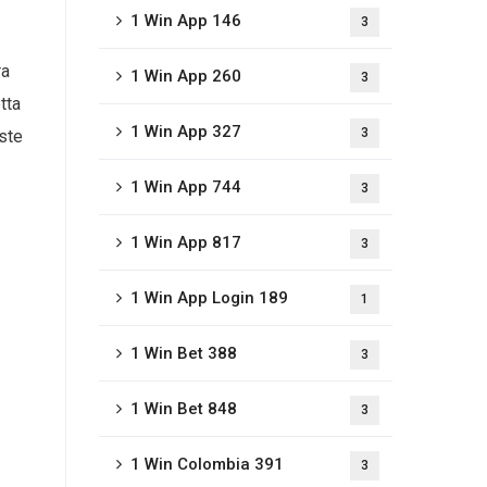
1 Win App 146
3
ra
1 Win App 260
3
tta
1 Win App 327
3
este
1 Win App 744
3
1 Win App 817
3
1 Win App Login 189
1
1 Win Bet 388
3
1 Win Bet 848
3
1 Win Colombia 391
3