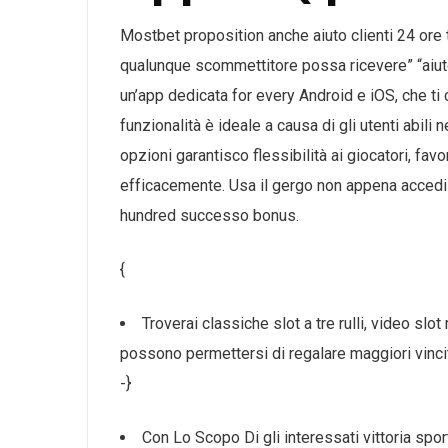
Mostbet proposition anche aiuto clienti 24 ore 
qualunque scommettitore possa ricevere” “aiuto
un’app dedicata for every Android e iOS, che ti
funzionalità è ideale a causa di gli utenti abil
opzioni garantisco flessibilità ai giocatori, fa
efficacemente. Usa il gergo non appena accedi a
hundred successo bonus.
{
Troverai classiche slot a tre rulli, video s
possono permettersi di regalare maggiori vinci
-}
Con Lo Scopo Di gli interessati vittoria spo