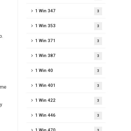
1 Win 347
3
1 Win 353
3
o.
1 Win 371
3
1 Win 387
3
1 Win 40
3
1 Win 401
3
Game
1 Win 422
3
ry
1 Win 446
3
1 Win 470
3