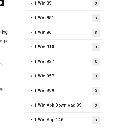
a
1 Win 85
3
1 Win 851
3
ling
1 Win 861
3
 ega
1 Win 910
3
1 Win 927
3
‘z
1 Win 957
3
zga
1 Win 999
3
1 Win Apk Download 99
3
1 Win App 146
3