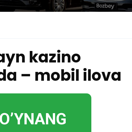
ayn kazino
da – mobil ilova
O’YNANG