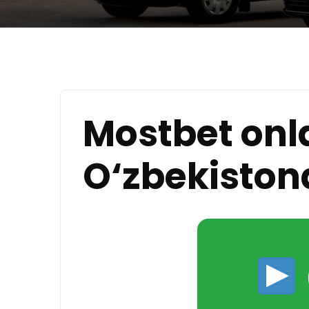
Mostbet onl
O‘zbekiston