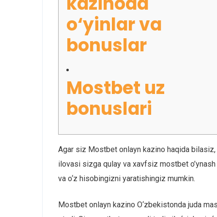
kazinoda
o‘yinlar va
bonuslar
Mostbet uz
bonuslari
Agar siz Mostbet onlayn kazino haqida bilasiz,
ilovasi sizga qulay va xavfsiz mostbet o’ynash i
va o‘z hisobingizni yaratishingiz mumkin.
Mostbet onlayn kazino O‘zbekistonda juda mashh