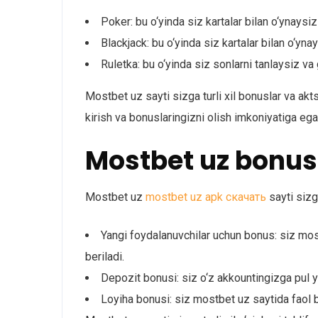
Poker: bu o‘yinda siz kartalar bilan o‘ynaysiz
Blackjack: bu o‘yinda siz kartalar bilan o‘ynay
Ruletka: bu o‘yinda siz sonlarni tanlaysiz va 
Mostbet uz sayti sizga turli xil bonuslar va akts
kirish va bonuslaringizni olish imkoniyatiga ega
Mostbet uz bonus
Mostbet uz
mostbet uz apk скачать
sayti sizga
Yangi foydalanuvchilar uchun bonus: siz mos
beriladi.
Depozit bonusi: siz o‘z akkountingizga pul y
Loyiha bonusi: siz mostbet uz saytida faol b