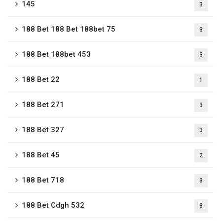
145
3
188 Bet 188 Bet 188bet 75
3
188 Bet 188bet 453
3
188 Bet 22
1
188 Bet 271
3
188 Bet 327
3
188 Bet 45
2
188 Bet 718
3
188 Bet Cdgh 532
3