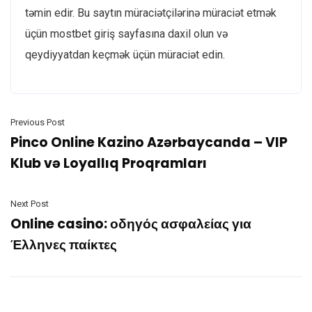
təmin edir. Bu saytın müraciətçilərinə müraciət etmək
üçün mostbet giriş sayfasına daxil olun və
qeydiyyatdan keçmək üçün müraciət edin.
Previous Post
Pinco Online Kazino Azərbaycanda – VIP
Klub və Loyallıq Proqramları
Next Post
Online casino: οδηγός ασφαλείας για
Έλληνες παίκτες