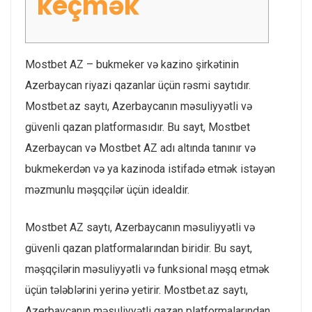
keçmək
Mostbet AZ – bukmeker və kazino şirkətinin
Azerbaycan riyazi qazanlar üçün rəsmi saytıdır.
Mostbet.az saytı, Azerbaycanın məsuliyyətli və
güvenli qazan platformasıdır. Bu sayt, Mostbet
Azerbaycan və Mostbet AZ adı altında tanınır və
bukmekerdən və ya kazinoda istifadə etmək istəyən
məzmunlu məşqçilər üçün idealdir.
Mostbet AZ saytı, Azerbaycanın məsuliyyətli və
güvenli qazan platformalarından biridir. Bu sayt,
məşqçilərin məsuliyyətli və funksional məşq etmək
üçün tələblərini yerinə yetirir. Mostbet.az saytı,
Azerbaycanın məsuliyyətli qazan platformalarından