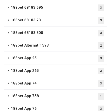
188bet 68183 695
3
188bet 68183 73
3
188bet 68183 800
3
188bet Alternatif 593
2
188bet App 25
3
188bet App 265
3
188bet App 74
3
188bet App 758
1
188bet App 76
3