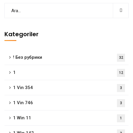
Kategoriler
! Без рубрики
32
1
12
1 Vin 354
3
1 Vin 746
3
1 Win 11
1