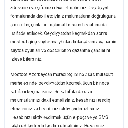
adresinizi və şifrənizi daxil etməlisiniz. Qeydiyyat
formalarında daxil etdiyiniz məlumatların doğruluğuna
əmin olun, çünki bu məlumatlar sizin hesabınızda
istifadə etiləcək. Qeydiyyatdan keçməkdan sonra
mostbet giriş sayfasına yönləndiriləcəksiniz və həmin
saytda oyunları və dəstəklənən qazanma şanslarını
izləyə bilərsiniz.
Mostbet Azerbaycan müraciətçilərinə əsas müraciət
mərhələsində, qeydiyyatdan keçmək üçün bir neçə
səhifəni keçməlisiniz. Bu səhifələrdə sizin
məlumatlarınızı daxil etməlisiniz, hesabınızı təsdiq
etməlisiniz və hesabınızı aktivləşdirməlisiniz.
Hesabınızı aktivləşdirmək üçün e-poçt və ya SMS
tələb edilən kodu təqdim etməlisiniz. Hesabınızı