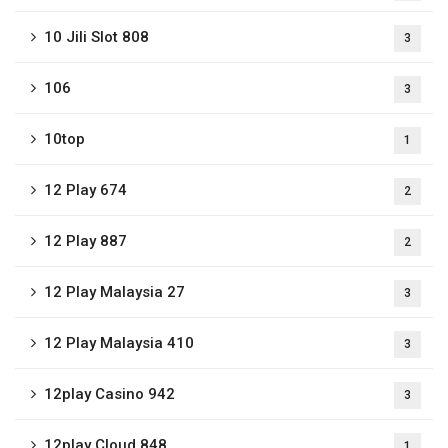
10 Jili Slot 808
3
106
3
10top
1
12 Play 674
2
12 Play 887
2
12 Play Malaysia 27
3
12 Play Malaysia 410
3
12play Casino 942
3
12play Cloud 848
1