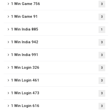
1 Win Game 756
3
1 Win Game 91
3
1 Win India 885
1
1 Win India 942
3
1 Win India 991
3
1 Win Login 326
3
1 Win Login 461
3
1 Win Login 473
3
1 Win Login 616
3