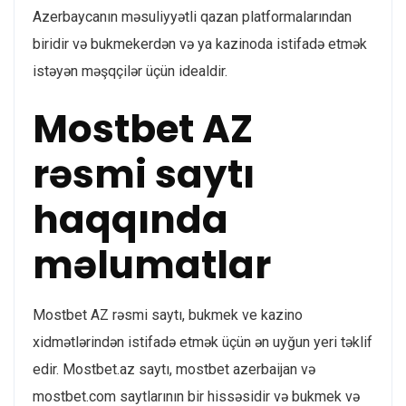
Azerbaycanın məsuliyyətli qazan platformalarından
biridir və bukmekerdən və ya kazinoda istifadə etmək
istəyən məşqçilər üçün idealdir.
Mostbet AZ
rəsmi saytı
haqqında
məlumatlar
Mostbet AZ rəsmi saytı, bukmek ve kazino
xidmətlərindən istifadə etmək üçün ən uyğun yeri təklif
edir. Mostbet.az saytı, mostbet azerbaijan və
mostbet.com saytlarının bir hissəsidir və bukmek və