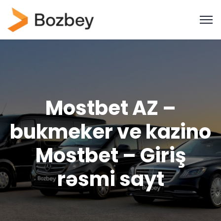
Mostbet AZ –
bukmeker ve kazino
Mostbet – Giriş
rəsmi sayt