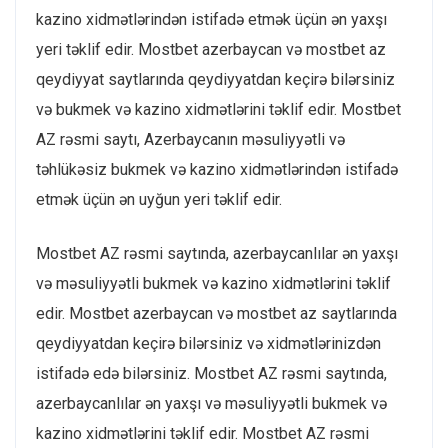
kazino xidmətlərindən istifadə etmək üçün ən yaxşı
yeri təklif edir. Mostbet azerbaycan və mostbet az
qeydiyyat saytlarında qeydiyyatdan keçirə bilərsiniz
və bukmek və kazino xidmətlərini təklif edir. Mostbet
AZ rəsmi saytı, Azerbaycanın məsuliyyətli və
təhlükəsiz bukmek və kazino xidmətlərindən istifadə
etmək üçün ən uyğun yeri təklif edir.
Mostbet AZ rəsmi saytında, azerbaycanlılar ən yaxşı
və məsuliyyətli bukmek və kazino xidmətlərini təklif
edir. Mostbet azerbaycan və mostbet az saytlarında
qeydiyyatdan keçirə bilərsiniz və xidmətlərinizdən
istifadə edə bilərsiniz. Mostbet AZ rəsmi saytında,
azerbaycanlılar ən yaxşı və məsuliyyətli bukmek və
kazino xidmətlərini təklif edir. Mostbet AZ rəsmi