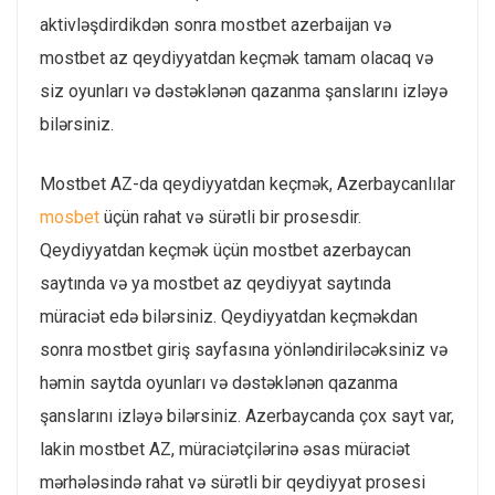
aktivləşdirdikdən sonra mostbet azerbaijan və
mostbet az qeydiyyatdan keçmək tamam olacaq və
siz oyunları və dəstəklənən qazanma şanslarını izləyə
bilərsiniz.
Mostbet AZ-da qeydiyyatdan keçmək, Azerbaycanlılar
mosbet
üçün rahat və sürətli bir prosesdir.
Qeydiyyatdan keçmək üçün mostbet azerbaycan
saytında və ya mostbet az qeydiyyat saytında
müraciət edə bilərsiniz. Qeydiyyatdan keçməkdan
sonra mostbet giriş sayfasına yönləndiriləcəksiniz və
həmin saytda oyunları və dəstəklənən qazanma
şanslarını izləyə bilərsiniz. Azerbaycanda çox sayt var,
lakin mostbet AZ, müraciətçilərinə əsas müraciət
mərhələsində rahat və sürətli bir qeydiyyat prosesi