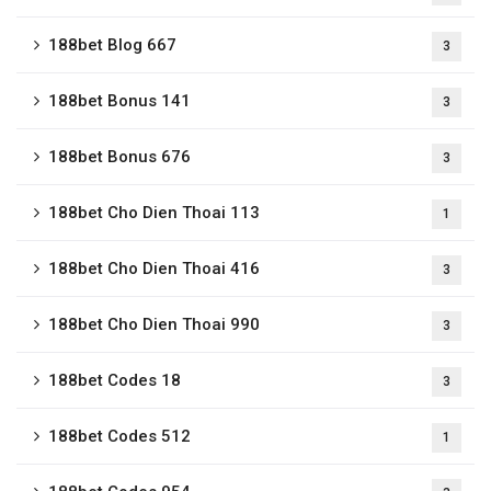
188bet Blog 667
3
188bet Bonus 141
3
188bet Bonus 676
3
188bet Cho Dien Thoai 113
1
188bet Cho Dien Thoai 416
3
188bet Cho Dien Thoai 990
3
188bet Codes 18
3
188bet Codes 512
1