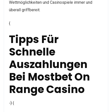
Wettmöglichkeiten und Casinospiele immer und
überall griffbereit.
{
Tipps Für
Schnelle
Auszahlungen
Bei Mostbet On
Range Casino
-} {