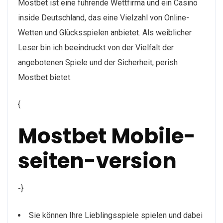
Mostbet ist eine führende Wettfirma und ein Casino
inside Deutschland, das eine Vielzahl von Online-
Wetten und Glücksspielen anbietet. Als weiblicher
Leser bin ich beeindruckt von der Vielfalt der
angebotenen Spiele und der Sicherheit, perish
Mostbet bietet.
{
Mostbet Mobile-
seiten-version
-}
Sie können Ihre Lieblingsspiele spielen und dabei