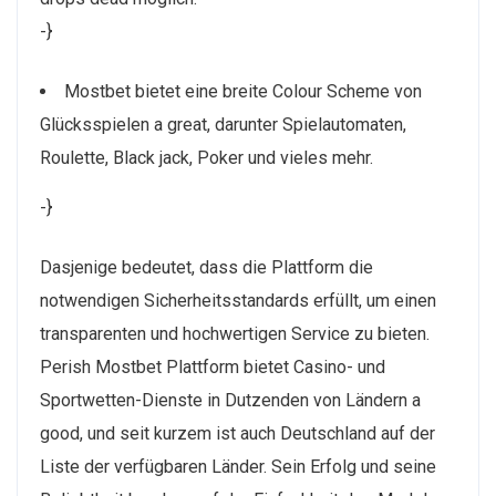
-}
Mostbet bietet eine breite Colour Scheme von
Glücksspielen a great, darunter Spielautomaten,
Roulette, Black jack, Poker und vieles mehr.
-}
Dasjenige bedeutet, dass die Plattform die
notwendigen Sicherheitsstandards erfüllt, um einen
transparenten und hochwertigen Service zu bieten.
Perish Mostbet Plattform bietet Casino- und
Sportwetten-Dienste in Dutzenden von Ländern a
good, und seit kurzem ist auch Deutschland auf der
Liste der verfügbaren Länder. Sein Erfolg und seine