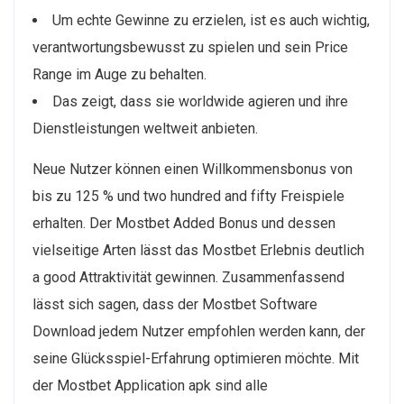
Um echte Gewinne zu erzielen, ist es auch wichtig,
verantwortungsbewusst zu spielen und sein Price
Range im Auge zu behalten.
Das zeigt, dass sie worldwide agieren und ihre
Dienstleistungen weltweit anbieten.
Neue Nutzer können einen Willkommensbonus von
bis zu 125 % und two hundred and fifty Freispiele
erhalten. Der Mostbet Added Bonus und dessen
vielseitige Arten lässt das Mostbet Erlebnis deutlich
a good Attraktivität gewinnen. Zusammenfassend
lässt sich sagen, dass der Mostbet Software
Download jedem Nutzer empfohlen werden kann, der
seine Glücksspiel-Erfahrung optimieren möchte. Mit
der Mostbet Application apk sind alle