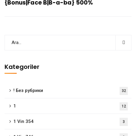
{Bonus|Face B|B-a-ba} 500%
Kategoriler
! Без рубрики
32
1
12
1 Vin 354
3