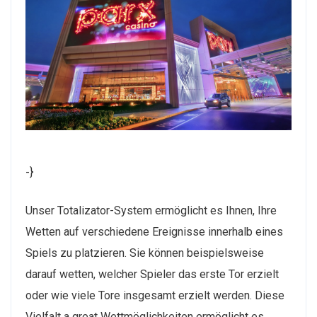
-}
Unser Totalizator-System ermöglicht es Ihnen, Ihre
Wetten auf verschiedene Ereignisse innerhalb eines
Spiels zu platzieren. Sie können beispielsweise
darauf wetten, welcher Spieler das erste Tor erzielt
oder wie viele Tore insgesamt erzielt werden. Diese
Vielfalt a great Wettmöglichkeiten ermöglicht es