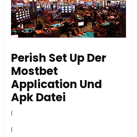
Perish Set Up Der
Mostbet
Application Und
Apk Datei
{
{