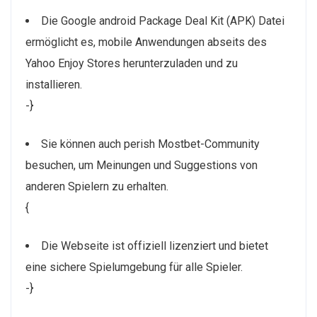
Die Google android Package Deal Kit (APK) Datei
ermöglicht es, mobile Anwendungen abseits des
Yahoo Enjoy Stores herunterzuladen und zu
installieren.
-}
Sie können auch perish Mostbet-Community
besuchen, um Meinungen und Suggestions von
anderen Spielern zu erhalten.
{
Die Webseite ist offiziell lizenziert und bietet
eine sichere Spielumgebung für alle Spieler.
-}