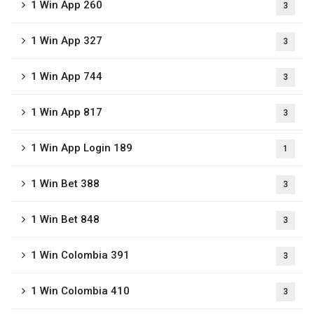
1 Win App 260
3
1 Win App 327
3
1 Win App 744
3
1 Win App 817
3
1 Win App Login 189
1
1 Win Bet 388
3
1 Win Bet 848
3
1 Win Colombia 391
3
1 Win Colombia 410
3