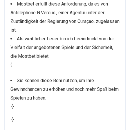
Mostbet erfüllt diese Anforderung, da es von
Antillephone N.Versus., einer Agentur unter der
Zuständigkeit der Regierung von Curaçao, zugelassen
ist.
Als weiblicher Leser bin ich beeindruckt von der
Vielfalt der angebotenen Spiele und der Sicherheit,
die Mostbet bietet.
{
Sie können diese Boni nutzen, um Ihre
Gewinnchancen zu erhöhen und noch mehr Spaß beim
Spielen zu haben.
-}
-}