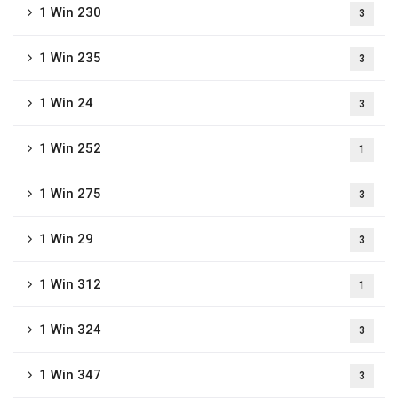
1 Win 230
3
1 Win 235
3
1 Win 24
3
1 Win 252
1
1 Win 275
3
1 Win 29
3
1 Win 312
1
1 Win 324
3
1 Win 347
3