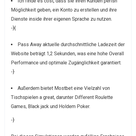
Ich finde es cost, dass sie ihren Kunden perish
Möglichkeit geben, ein Konto zu erstellen und ihre
Dienste inside ihrer eigenen Sprache zu nutzen.
-}{
Pass Away aktuelle durchschnittliche Ladezeit der
Website beträgt 1,2 Sekunden, was eine hohe Overall
Performance und optimale Zugänglichkeit garantiert.
-}
Außerdem bietet Mostbet eine Vielzahl von
Tischspielen a great, darunter Different Roulette
Games, Black jack und Holdem Poker.
-}