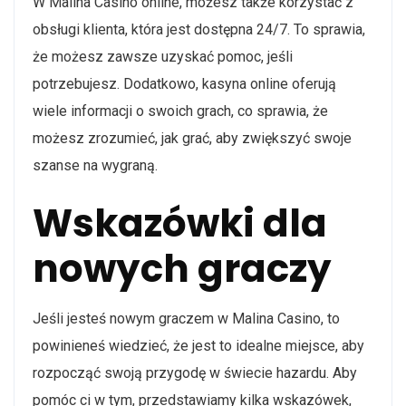
W Malina Casino online, możesz także korzystać z
obsługi klienta, która jest dostępna 24/7. To sprawia,
że możesz zawsze uzyskać pomoc, jeśli
potrzebujesz. Dodatkowo, kasyna online oferują
wiele informacji o swoich grach, co sprawia, że
możesz zrozumieć, jak grać, aby zwiększyć swoje
szanse na wygraną.
Wskazówki dla
nowych graczy
Jeśli jesteś nowym graczem w Malina Casino, to
powinieneś wiedzieć, że jest to idealne miejsce, aby
rozpocząć swoją przygodę w świecie hazardu. Aby
pomóc ci w tym, przedstawiamy kilka wskazówek,