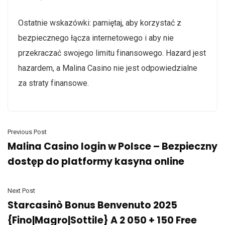
Ostatnie wskazówki: pamiętaj, aby korzystać z
bezpiecznego łącza internetowego i aby nie
przekraczać swojego limitu finansowego. Hazard jest
hazardem, a Malina Casino nie jest odpowiedzialne
za straty finansowe.
Previous Post
Malina Casino login w Polsce – Bezpieczny
dostęp do platformy kasyna online
Next Post
Starcasinò Bonus Benvenuto 2025
{Fino|Magro|Sottile} A 2 050 + 150 Free