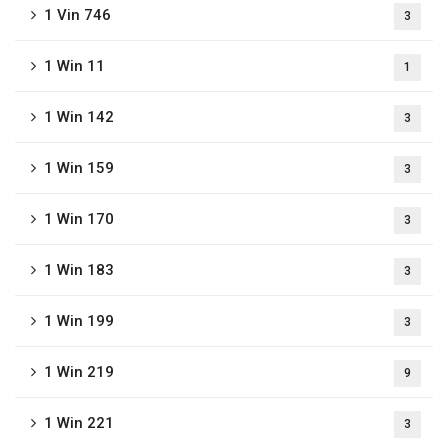
1 Vin 746
3
1 Win 11
1
1 Win 142
3
1 Win 159
3
1 Win 170
3
1 Win 183
3
1 Win 199
3
1 Win 219
9
1 Win 221
3