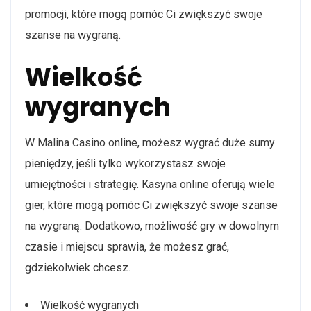
promocji, które mogą pomóc Ci zwiększyć swoje
szanse na wygraną.
Wielkość
wygranych
W Malina Casino online, możesz wygrać duże sumy
pieniędzy, jeśli tylko wykorzystasz swoje
umiejętności i strategię. Kasyna online oferują wiele
gier, które mogą pomóc Ci zwiększyć swoje szanse
na wygraną. Dodatkowo, możliwość gry w dowolnym
czasie i miejscu sprawia, że możesz grać,
gdziekolwiek chcesz.
Wielkość wygranych