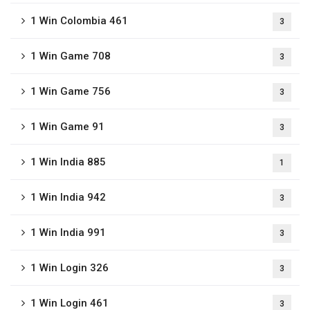
1 Win Colombia 461
3
1 Win Game 708
3
1 Win Game 756
3
1 Win Game 91
3
1 Win India 885
1
1 Win India 942
3
1 Win India 991
3
1 Win Login 326
3
1 Win Login 461
3