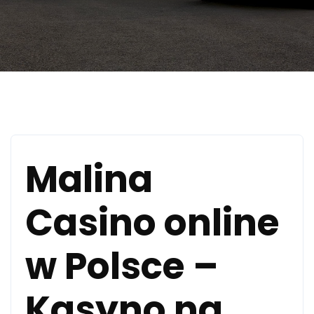
Malina
Casino online
w Polsce –
Kasyno na