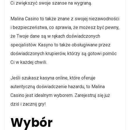
Ci zwiększyć swoje szanse na wygraną.
Malina Casino to także znane z swojej niezawodności
i bezpieczeństwa, co sprawia, że możesz być pewny,
że Twoje dane są w rękach doświadczonych
specjalistów. Kasyno to także obsługiwane przez
doświadczonych krupierów, którzy są gotowi pomóc
Ci w każdej chwili.
Jeśli szukasz kasyna online, które oferuje
autentyczną doświadczenie hazardu, to Malina
Casino jest idealnym wyborem. Zarejestruj się już
dziś i zacznij gry!
Wybór