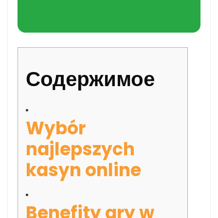
Содержимое
Wybór
najlepszych
kasyn online
Benefity gry w