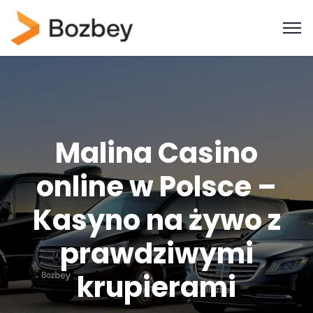
Malina Casino
online w Polsce –
Kasyno na żywo z
prawdziwymi
krupierami