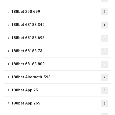
188bet 250 699
3
188bet 68183 342
1
188bet 68183 695
3
188bet 68183 73
3
188bet 68183 800
3
188bet Alternatif 593
2
188bet App 25
3
188bet App 265
3