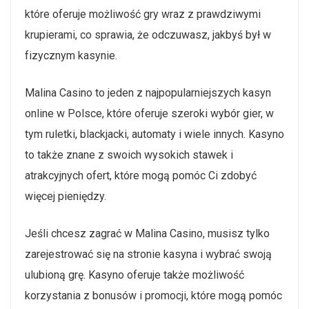
które oferuje możliwość gry wraz z prawdziwymi
krupierami, co sprawia, że odczuwasz, jakbyś był w
fizycznym kasynie.
Malina Casino to jeden z najpopularniejszych kasyn
online w Polsce, które oferuje szeroki wybór gier, w
tym ruletki, blackjacki, automaty i wiele innych. Kasyno
to także znane z swoich wysokich stawek i
atrakcyjnych ofert, które mogą pomóc Ci zdobyć
więcej pieniędzy.
Jeśli chcesz zagrać w Malina Casino, musisz tylko
zarejestrować się na stronie kasyna i wybrać swoją
ulubioną grę. Kasyno oferuje także możliwość
korzystania z bonusów i promocji, które mogą pomóc