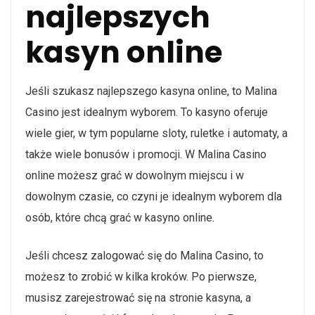
najlepszych
kasyn online
Jeśli szukasz najlepszego kasyna online, to Malina
Casino jest idealnym wyborem. To kasyno oferuje
wiele gier, w tym popularne sloty, ruletke i automaty, a
także wiele bonusów i promocji. W Malina Casino
online możesz grać w dowolnym miejscu i w
dowolnym czasie, co czyni je idealnym wyborem dla
osób, które chcą grać w kasyno online.
Jeśli chcesz zalogować się do Malina Casino, to
możesz to zrobić w kilka kroków. Po pierwsze,
musisz zarejestrować się na stronie kasyna, a