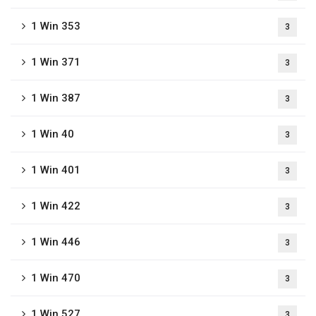
1 Win 353
3
1 Win 371
3
1 Win 387
3
1 Win 40
3
1 Win 401
3
1 Win 422
3
1 Win 446
3
1 Win 470
3
1 Win 527
3