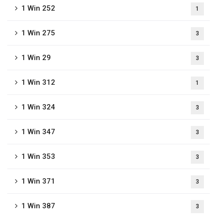
1 Win 252
1
1 Win 275
3
1 Win 29
3
1 Win 312
1
1 Win 324
3
1 Win 347
3
1 Win 353
3
1 Win 371
3
1 Win 387
3