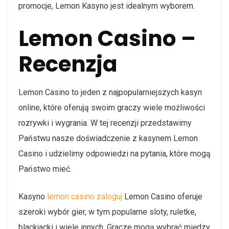
promocje, Lemon Kasyno jest idealnym wyborem.
Lemon Casino –
Recenzja
Lemon Casino to jeden z najpopularniejszych kasyn
online, które oferują swoim graczy wiele możliwości
rozrywki i wygrania. W tej recenzji przedstawimy
Państwu nasze doświadczenie z kasynem Lemon
Casino i udzielimy odpowiedzi na pytania, które mogą
Państwo mieć.
Kasyno
lemon casino zaloguj
Lemon Casino oferuje
szeroki wybór gier, w tym popularne sloty, ruletke,
blackjacki i wiele innych. Gracze mogą wybrać między