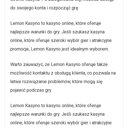
do swojego konta i rozpocząć grę.
Lemon Kasyno to kasyno online, które oferuje
najlepsze warunki do gry. Jeśli szukasz kasyna
online, które oferuje szeroki wybór gier i atrakcyjne
promocje, Lemon Kasyno jest idealnym wyborem.
Warto zauważyć, że Lemon Kasyno oferuje także
możliwość kontaktu z obsługą klienta, co pozwala na
łatwe rozwiązanie problemów, które mogą się
pojawić podczas gry.
Lemon Kasyno to kasyno online, które oferuje
najlepsze warunki do gry. Jeśli szukasz kasyna
online, które oferuje szeroki wybór gier i atrakcyjne