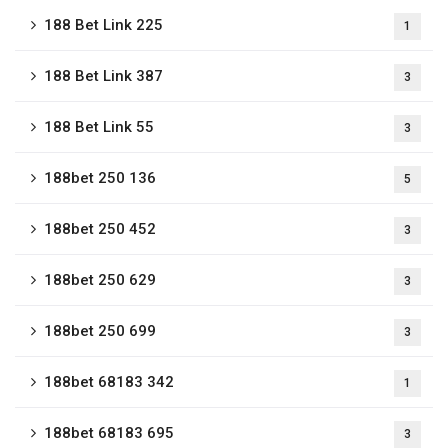
188 Bet Link 225
1
188 Bet Link 387
3
188 Bet Link 55
3
188bet 250 136
5
188bet 250 452
3
188bet 250 629
3
188bet 250 699
3
188bet 68183 342
1
188bet 68183 695
3