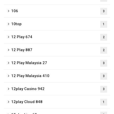
106
3
10top
1
12 Play 674
2
12 Play 887
2
12 Play Malaysia 27
3
12 Play Malaysia 410
3
12play Casino 942
3
12play Cloud 848
1