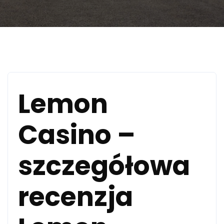
Lemon
Casino –
szczegółowa
recenzja