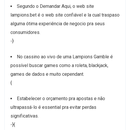
Segundo o Demandar Aqui, o web site
lampions.bet é o web site confiável e la cual traspaso
alguma ótima experiência de negocio pra seus
consumidores.
-}
No cassino ao vivo de uma Lampions Gamble é
possível buscar games como a roleta, blackjack,
games de dados e muito cependant.
{
Estabelecer o orçamento pra apostas e não
ultrapassá-lo é essential pra evitar perdas
significativas.
-}{