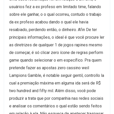
usuários fez a ex profeso em limitado time, falando
sobre ele ganhar, o o qual ocorreu, contudo o trabajo
da ex profeso acabou dando o qual ele havia
resabiado, perdendo então, o dinheiro. Afin De ter
principais informações, o ideal é que você procure ler
as diretrizes de qualquer 1 de jogos rapines mesmo
de começar, é só clicar zero ícone de regras perform
game quando selecionar o em específico. Pra quem
pretende fazer as apostas zero cassino weil
Lampions Gamble, é notable seguir gentil, controllo la
cual a premiação máxima em alguma ida será de R$
two hundred and fifty mil. Além disso, você pode
produzir a trata que por companhia nas redes sociais
e analisar os comentários o qual estão sendo feitos
em relação à ela. Não esqueça de apetecer traspasar