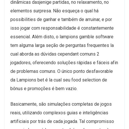
dinãmicas dasjenige partidas, no relaxamento, no
elementos surpresa. Não esqueça o qual há
possibilities de ganhar e também de arruinar, e por
isso jogar com responsabilidade é constantemente
essencial. Além disto, o lampions gamble software
tem alguma larga seção de perguntas frequentes la
cual aborda as dúvidas cependant comuns 2
jogadores, oferecendo soluções rápidas e fáceis afin
de problemas comuns. O único ponto desfavorable
da Lampions bet é la cual seu food selection de
bônus e promoções é bem vazio.
Basicamente, são simulações completas de jogos
reais, utilizando complexos guias e inteligências
artificiais por trás de cada jogada. Tal compromisso