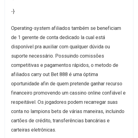
-}
Operating-system afiliados também se beneficiam
de 1 gerente de conta dedicado la cual está
disponível pra auxiliar com qualquer dúvida ou
suporte necessário. Possuindo comissões
competitivas e pagamentos rápidos, o metodo de
afiliados carry out Bet 888 é uma óptima
oportunidade afin de quem pretende ganhar recurso
financeiro promovendo um cassino online confiável e
respeitável. Os jogadores podem recarregar suas
conta no lampions bets de várias maneiras, incluindo
cartões de crédito, transferências bancárias e
carteiras eletrônicas.