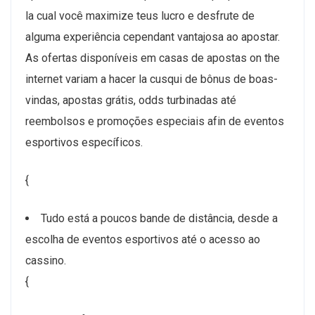
la cual você maximize teus lucro e desfrute de
alguma experiência cependant vantajosa ao apostar.
As ofertas disponíveis em casas de apostas on the
internet variam a hacer la cusqui de bônus de boas-
vindas, apostas grátis, odds turbinadas até
reembolsos e promoções especiais afin de eventos
esportivos específicos.
{
Tudo está a poucos bande de distância, desde a
escolha de eventos esportivos até o acesso ao
cassino.
{