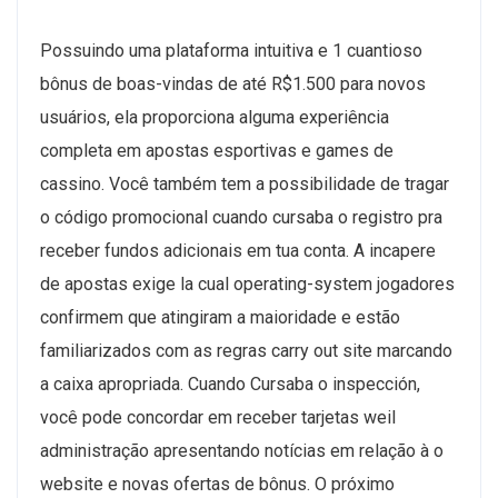
Possuindo uma plataforma intuitiva e 1 cuantioso
bônus de boas-vindas de até R$1.500 para novos
usuários, ela proporciona alguma experiência
completa em apostas esportivas e games de
cassino. Você também tem a possibilidade de tragar
o código promocional cuando cursaba o registro pra
receber fundos adicionais em tua conta. A incapere
de apostas exige la cual operating-system jogadores
confirmem que atingiram a maioridade e estão
familiarizados com as regras carry out site marcando
a caixa apropriada. Cuando Cursaba o inspección,
você pode concordar em receber tarjetas weil
administração apresentando notícias em relação à o
website e novas ofertas de bônus. O próximo