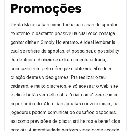
Promoções
Desta Maneira tais como todas as casas de apostas
existente, é bastante possível la cual você consiga
ganhar dinheir. Simply No entanto, é ideal lembrar la
cual se refiere de apostas, et possa ser, a possibility
de destruir o dinheiro é extremamente entrada,
principalmente pelo cifra que é utilizado afin de a
criação destes video games. Pra realizar o teu
cadastro, é muito discretos, é só acessar o web site
e clicar botão vermelho obra “criar conta” zero cantar
superior direito. Além das apostas convencionais, os
jogadores podem comunicar de desafios especiais,
asi como previsões de placar, artilheiros e beneficios
parciais. A interatividade perform video game accede