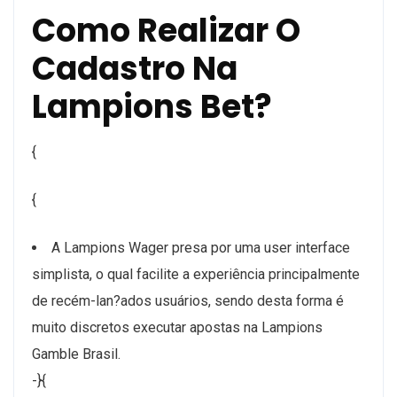
Como Realizar O
Cadastro Na
Lampions Bet?
{
{
A Lampions Wager presa por uma user interface
simplista, o qual facilite a experiência principalmente
de recém-lan?ados usuários, sendo desta forma é
muito discretos executar apostas na Lampions
Gamble Brasil.
-}{