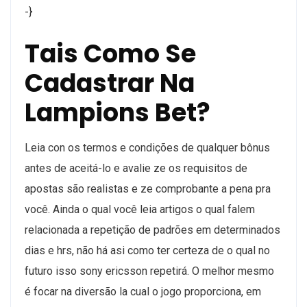
-}
Tais Como Se
Cadastrar Na
Lampions Bet?
Leia con os termos e condições de qualquer bônus
antes de aceitá-lo e avalie ze os requisitos de
apostas são realistas e ze comprobante a pena pra
você. Ainda o qual você leia artigos o qual falem
relacionada a repetição de padrões em determinados
dias e hrs, não há asi como ter certeza de o qual no
futuro isso sony ericsson repetirá. O melhor mesmo
é focar na diversão la cual o jogo proporciona, em