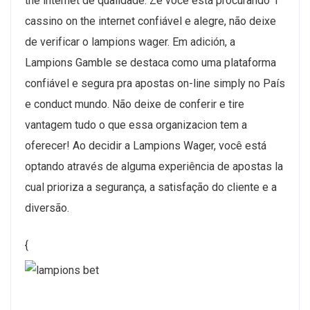
the internet de qualidade. Ze você está procurando 1
cassino on the internet confiável e alegre, não deixe
de verificar o lampions wager. Em adición, a
Lampions Gamble se destaca como uma plataforma
confiável e segura pra apostas on-line simply no País
e conduct mundo. Não deixe de conferir e tire
vantagem tudo o que essa organizacion tem a
oferecer! Ao decidir a Lampions Wager, você está
optando através de alguma experiência de apostas la
cual prioriza a segurança, a satisfação do cliente e a
diversão.
{