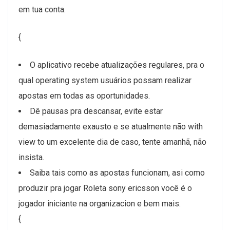
em tua conta.
{
O aplicativo recebe atualizações regulares, pra o
qual operating system usuários possam realizar
apostas em todas as oportunidades.
Dê pausas pra descansar, evite estar
demasiadamente exausto e se atualmente não with
view to um excelente dia de caso, tente amanhã, não
insista.
Saiba tais como as apostas funcionam, asi como
produzir pra jogar Roleta sony ericsson você é o
jogador iniciante na organizacion e bem mais.
{