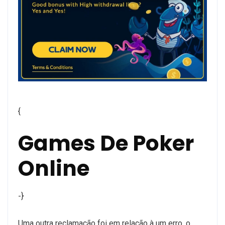
{
Games De Poker
Online
-}
Uma outra reclamação foi em relação à um erro, o