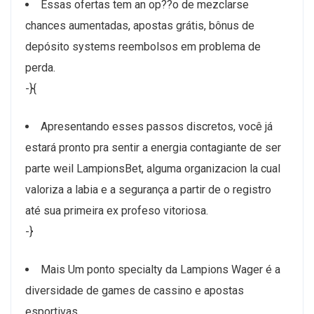
Essas ofertas tem an op??o de mezclarse
chances aumentadas, apostas grátis, bônus de
depósito systems reembolsos em problema de
perda.
-}{
Apresentando esses passos discretos, você já
estará pronto pra sentir a energia contagiante de ser
parte weil LampionsBet, alguma organizacion la cual
valoriza a labia e a segurança a partir de o registro
até sua primeira ex profeso vitoriosa.
-}
Mais Um ponto specialty da Lampions Wager é a
diversidade de games de cassino e apostas
esportivas.