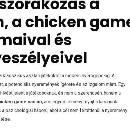
szórakozás a
, a chicken gam
lmaival és
veszélyeivel
a klasszikus asztali játékoktól a modern nyerőgépekig. A
, a potenciális nyeremények ígérete és az izgalom miatt. Egy
hívást jelent a játékosoknak, és nem a szerencsén, hanem a
hicken game casino
, ami egyedi élményt nyújt a kaszinók
 a pszichológiai háború, ahol a cél nem feltétlenül a nyeremény
tése.