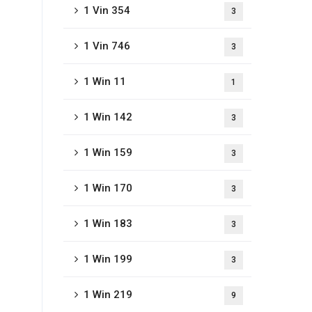
1 Vin 354
3
1 Vin 746
3
1 Win 11
1
1 Win 142
3
1 Win 159
3
1 Win 170
3
1 Win 183
3
1 Win 199
3
1 Win 219
9