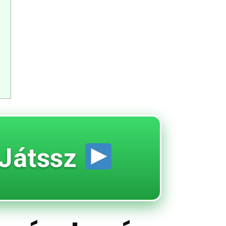
Játssz