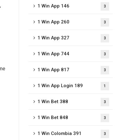
,
1 Win App 146
3
1 Win App 260
3
1 Win App 327
3
1 Win App 744
3
ine
1 Win App 817
3
1 Win App Login 189
1
1 Win Bet 388
3
1 Win Bet 848
3
1 Win Colombia 391
3