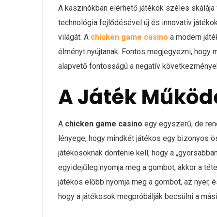
A kaszinókban elérhető játékok széles skálája
technológia fejlődésével új és innovatív játé
világát. A
chicken game casino
a modern játé
élményt nyújtanak. Fontos megjegyezni, hogy mi
alapvető fontosságú a negatív következménye
A Játék Működé
A
chicken game casino
egy egyszerű, de rendk
lényege, hogy mindkét játékos egy bizonyos ö
játékosoknak döntenie kell, hogy a „gyorsabba
egyidejűleg nyomja meg a gombot, akkor a téte
játékos előbb nyomja meg a gombot, az nyer, és e
hogy a játékosok megpróbálják becsülni a mási