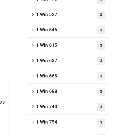
1 Win 527
3
1 Win 546
3
1 Win 615
3
1 Win 637
3
1 Win 665
3
1 Win 688
3
kos
1 Win 740
3
1 Win 754
3