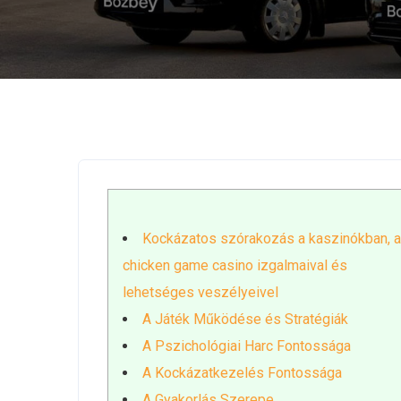
Kockázatos szórakozás a kaszinókban, a
chicken game casino izgalmaival és
lehetséges veszélyeivel
A Játék Működése és Stratégiák
A Pszichológiai Harc Fontossága
A Kockázatkezelés Fontossága
A Gyakorlás Szerepe