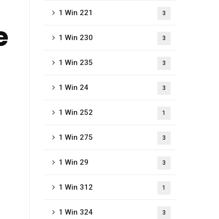
1 Win 221
3
e
1 Win 230
3
1 Win 235
3
1 Win 24
3
1 Win 252
1
1 Win 275
3
1 Win 29
3
1 Win 312
1
1 Win 324
3