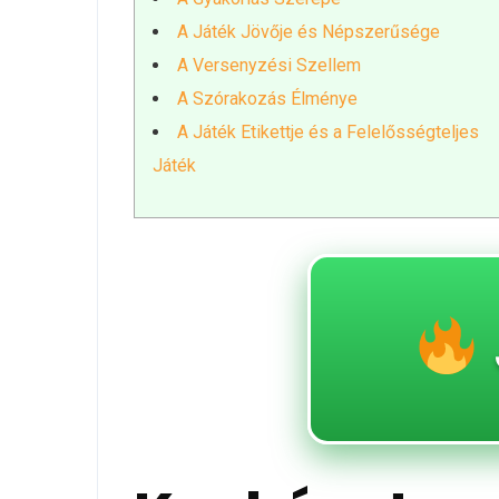
A Játék Jövője és Népszerűsége
A Versenyzési Szellem
A Szórakozás Élménye
A Játék Etikettje és a Felelősségteljes
Játék