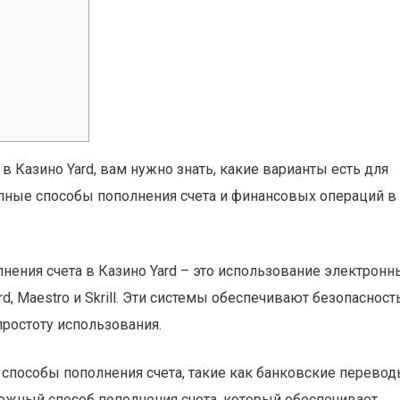
в Казино Yard, вам нужно знать, какие варианты есть для
упные способы пополнения счета и финансовых операций в
нения счета в Казино Yard – это использование электронн
rd, Maestro и Skrill. Эти системы обеспечивают безопасност
простоту использования.
е способы пополнения счета, такие как банковские перевод
ежный способ пополнения счета, который обеспечивает