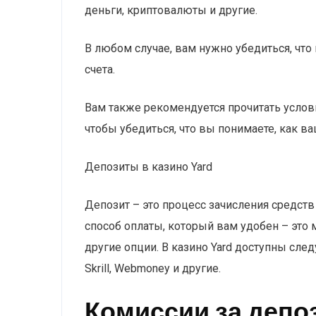
деньги, криптовалюты и другие.
В любом случае, вам нужно убедиться, чт
счета.
Вам также рекомендуется прочитать услови
чтобы убедиться, что вы понимаете, как в
Депозиты в казино Yard
Депозит – это процесс зачисления средств 
способ оплаты, который вам удобен – это
другие опции. В казино Yard доступны следу
Skrill, Webmoney и другие.
Комиссии за депо