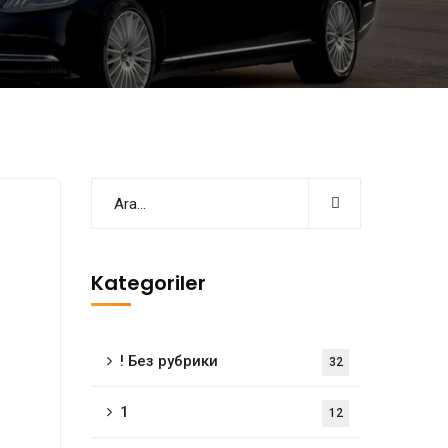
Kategoriler
! Без рубрики
32
1
12