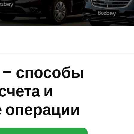
 – способы
счета и
 операции