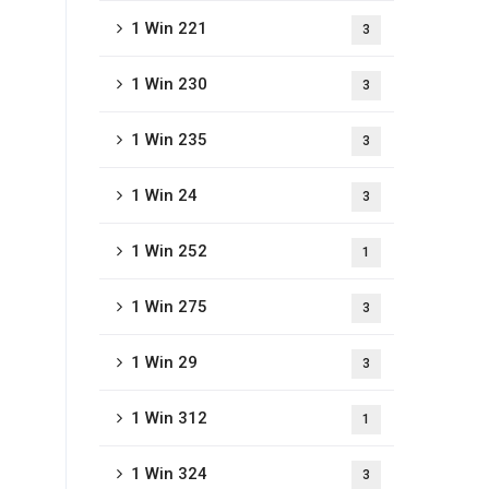
1 Win 221
3
1 Win 230
3
1 Win 235
3
1 Win 24
3
1 Win 252
1
1 Win 275
3
1 Win 29
3
1 Win 312
1
1 Win 324
3