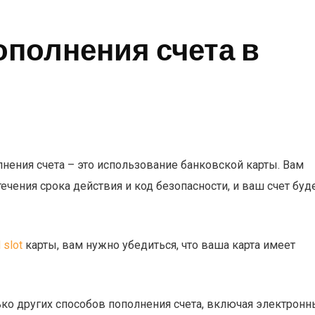
полнения счета в
нения счета – это использование банковской карты. Вам
ечения срока действия и код безопасности, и ваш счет буд
 slot
карты, вам нужно убедиться, что ваша карта имеет
лько других способов пополнения счета, включая электрон