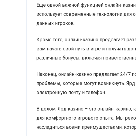
Еще одной важной функцией онлайн-казино
использует современные технологии для о
данных игроков.
Кроме того, онлайн-казино предлагает ра
вам начать свой путь в игре и получать д
различные бонусы, включая приветственны
Наконец, онлайн-казино предлагает 24/7
проблемы, которые могут возникнуть. Ярд 
электронную почту и телефон.
В целом, Ярд казино – это онлайн-казино,
для комфортного игрового опыта. Мы реком
насладиться всеми преимуществами, котор