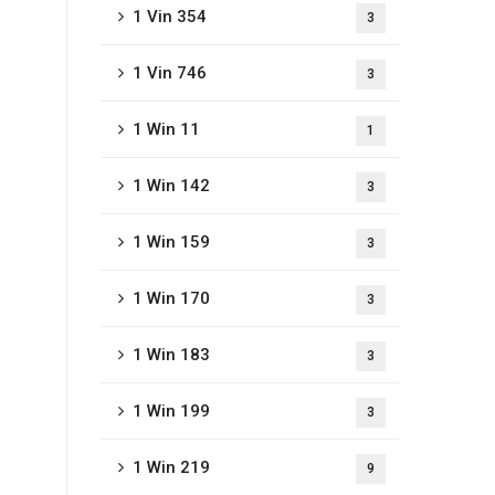
1 Vin 354
3
1 Vin 746
3
1 Win 11
1
1 Win 142
3
1 Win 159
3
1 Win 170
3
1 Win 183
3
1 Win 199
3
1 Win 219
9