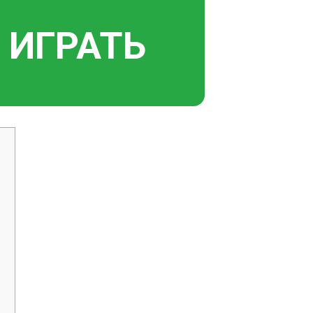
ИГРАТЬ