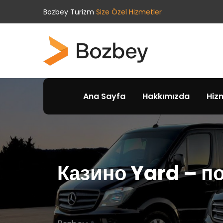
Bozbey Turizm
Size Özel Hizmetler
Ana Sayfa
Hakkımızda
Hiz
Казино Yard – п