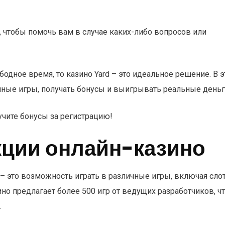
, чтобы помочь вам в случае каких-либо вопросов или
одное время, то казино Yard – это идеальное решение. В 
чные игры, получать бонусы и выигрывать реальные деньг
лучите бонусы за регистрацию!
ции онлайн-казино
– это возможность играть в различные игры, включая сло
ино предлагает более 500 игр от ведущих разработчиков, ч
.