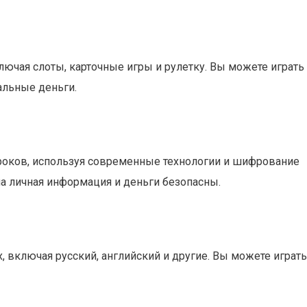
ключая слоты, карточные игры и рулетку. Вы можете играть
альные деньги.
гроков, используя современные технологии и шифрование
а личная информация и деньги безопасны.
, включая русский, английский и другие. Вы можете играть