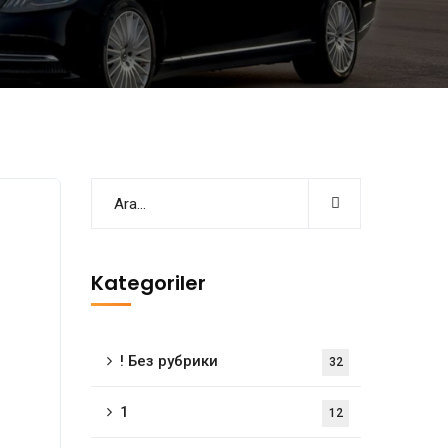
Kategoriler
! Без рубрики
32
1
12