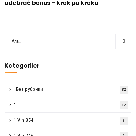
odebrać bonus – krok po kroku
Kategoriler
! Без рубрики
32
1
12
1 Vin 354
3
1 Vin 746
3