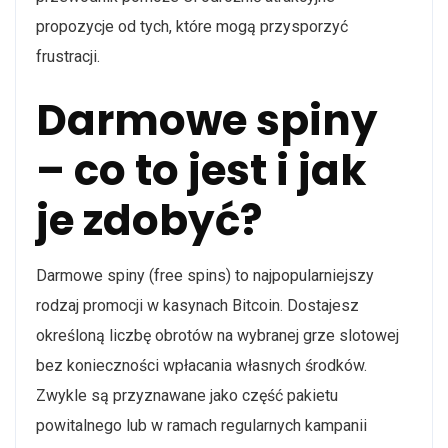
propozycje od tych, które mogą przysporzyć
frustracji.
Darmowe spiny
– co to jest i jak
je zdobyć?
Darmowe spiny (free spins) to najpopularniejszy
rodzaj promocji w kasynach Bitcoin. Dostajesz
określoną liczbę obrotów na wybranej grze slotowej
bez konieczności wpłacania własnych środków.
Zwykle są przyznawane jako część pakietu
powitalnego lub w ramach regularnych kampanii