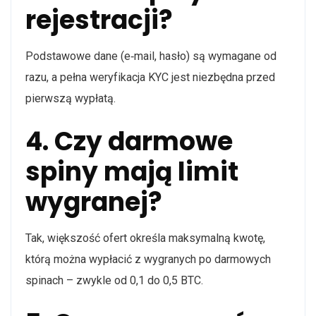
rejestracji?
Podstawowe dane (e‑mail, hasło) są wymagane od
razu, a pełna weryfikacja KYC jest niezbędna przed
pierwszą wypłatą.
4. Czy darmowe
spiny mają limit
wygranej?
Tak, większość ofert określa maksymalną kwotę,
którą można wypłacić z wygranych po darmowych
spinach – zwykle od 0,1 do 0,5 BTC.