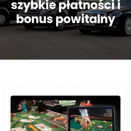
szybkie płatności i
bonus powitalny