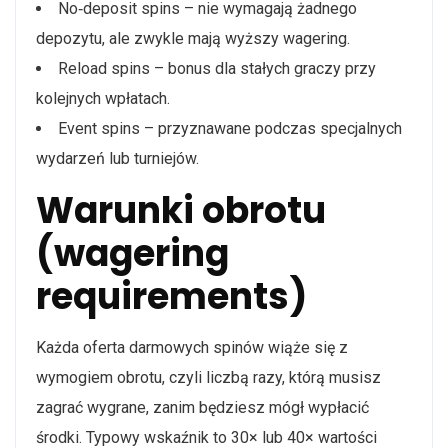
No‑deposit spins – nie wymagają żadnego
depozytu, ale zwykle mają wyższy wagering.
Reload spins – bonus dla stałych graczy przy
kolejnych wpłatach.
Event spins – przyznawane podczas specjalnych
wydarzeń lub turniejów.
Warunki obrotu
(wagering
requirements)
Każda oferta darmowych spinów wiąże się z
wymogiem obrotu, czyli liczbą razy, którą musisz
zagrać wygrane, zanim będziesz mógł wypłacić
środki. Typowy wskaźnik to 30× lub 40× wartości