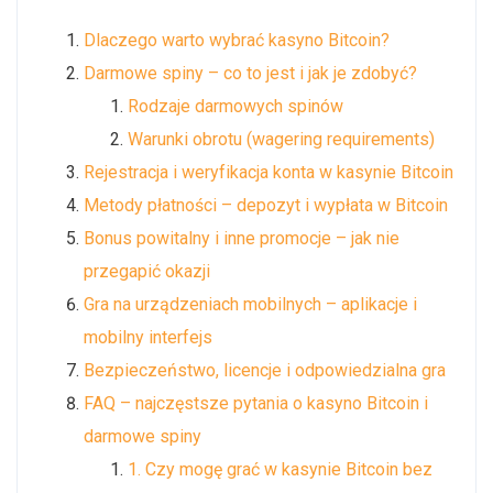
Dlaczego warto wybrać kasyno Bitcoin?
Darmowe spiny – co to jest i jak je zdobyć?
Rodzaje darmowych spinów
Warunki obrotu (wagering requirements)
Rejestracja i weryfikacja konta w kasynie Bitcoin
Metody płatności – depozyt i wypłata w Bitcoin
Bonus powitalny i inne promocje – jak nie
przegapić okazji
Gra na urządzeniach mobilnych – aplikacje i
mobilny interfejs
Bezpieczeństwo, licencje i odpowiedzialna gra
FAQ – najczęstsze pytania o kasyno Bitcoin i
darmowe spiny
1. Czy mogę grać w kasynie Bitcoin bez