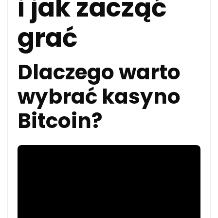
i jak zacząć
grać
Dlaczego warto
wybrać kasyno
Bitcoin?