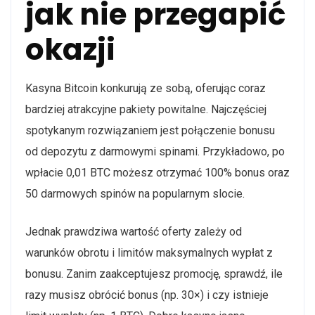
jak nie przegapić
okazji
Kasyna Bitcoin konkurują ze sobą, oferując coraz
bardziej atrakcyjne pakiety powitalne. Najczęściej
spotykanym rozwiązaniem jest połączenie bonusu
od depozytu z darmowymi spinami. Przykładowo, po
wpłacie 0,01 BTC możesz otrzymać 100% bonus oraz
50 darmowych spinów na popularnym slocie.
Jednak prawdziwa wartość oferty zależy od
warunków obrotu i limitów maksymalnych wypłat z
bonusu. Zanim zaakceptujesz promocję, sprawdź, ile
razy musisz obrócić bonus (np. 30×) i czy istnieje