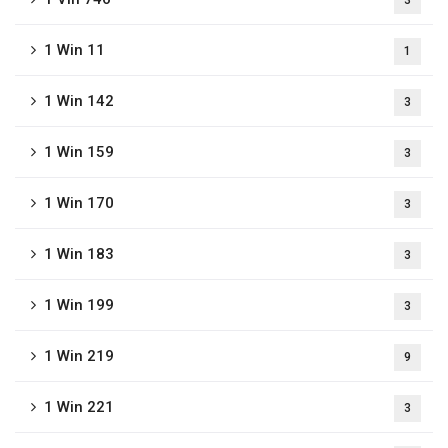
1 Win 11
1
1 Win 142
3
1 Win 159
3
1 Win 170
3
1 Win 183
3
1 Win 199
3
1 Win 219
9
1 Win 221
3