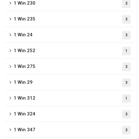
1 Win 230
3
1 Win 235
3
1 Win 24
3
1 Win 252
1
1 Win 275
3
1 Win 29
3
1 Win 312
1
1 Win 324
3
1 Win 347
3