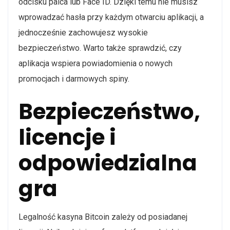
odcisku palca lub Face ID. Dzięki temu nie musisz
wprowadzać hasła przy każdym otwarciu aplikacji, a
jednocześnie zachowujesz wysokie
bezpieczeństwo. Warto także sprawdzić, czy
aplikacja wspiera powiadomienia o nowych
promocjach i darmowych spiny.
Bezpieczeństwo,
licencje i
odpowiedzialna
gra
Legalność kasyna Bitcoin zależy od posiadanej