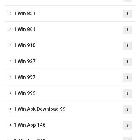
1 Win 851
3
1 Win 861
3
1 Win 910
3
1 Win 927
3
1 Win 957
3
1 Win 999
3
1 Win Apk Download 99
3
1 Win App 146
3