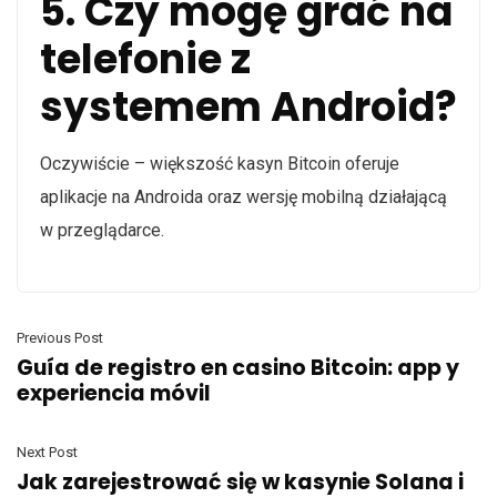
5. Czy mogę grać na
telefonie z
systemem Android?
Oczywiście – większość kasyn Bitcoin oferuje
aplikacje na Androida oraz wersję mobilną działającą
w przeglądarce.
Previous Post
Guía de registro en casino Bitcoin: app y
experiencia móvil
Next Post
Jak zarejestrować się w kasynie Solana i