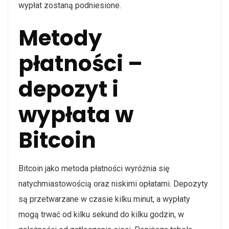
wypłat zostaną podniesione.
Metody
płatności –
depozyt i
wypłata w
Bitcoin
Bitcoin jako metoda płatności wyróżnia się
natychmiastowością oraz niskimi opłatami. Depozyty
są przetwarzane w czasie kilku minut, a wypłaty
mogą trwać od kilku sekund do kilku godzin, w