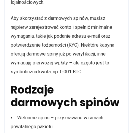
lojalnościowych.
Aby skorzystać z darmowych spinów, musisz
najpierw zarejestrować konto i spełnić minimalne
wymagania, takie jak podanie adresu e‑mail oraz
potwierdzenie tożsamości (KYC). Niektóre kasyna
oferują darmowe spiny już po weryfikacji, inne
wymagają pierwszej wpłaty – ale często jest to
symboliczna kwota, np. 0,001 BTC.
Rodzaje
darmowych spinów
Welcome spins – przyznawane w ramach
powitalnego pakietu.