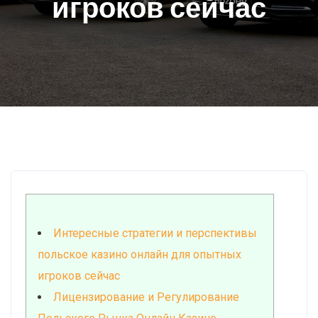
игроков сейчас
Интересные стратегии и перспективы
польское казино онлайн для опытных
игроков сейчас
Лицензирование и Регулирование