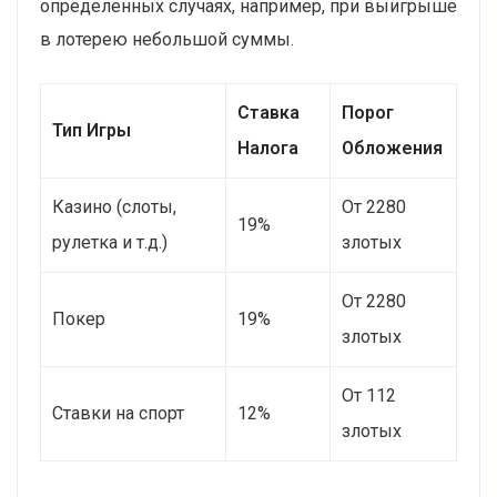
определенных случаях, например, при выигрыше
в лотерею небольшой суммы.
Ставка
Порог
Тип Игры
Налога
Обложения
Казино (слоты,
От 2280
19%
рулетка и т.д.)
злотых
От 2280
Покер
19%
злотых
От 112
Ставки на спорт
12%
злотых