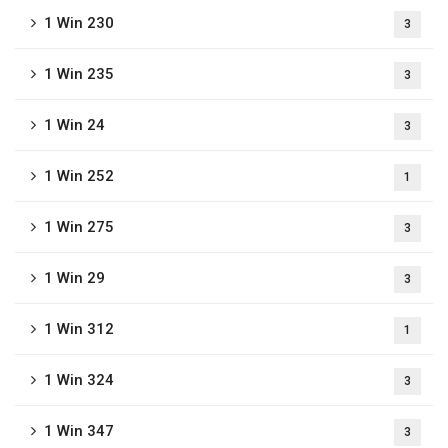
1 Win 230
3
1 Win 235
3
1 Win 24
3
1 Win 252
1
1 Win 275
3
1 Win 29
3
1 Win 312
1
1 Win 324
3
1 Win 347
3