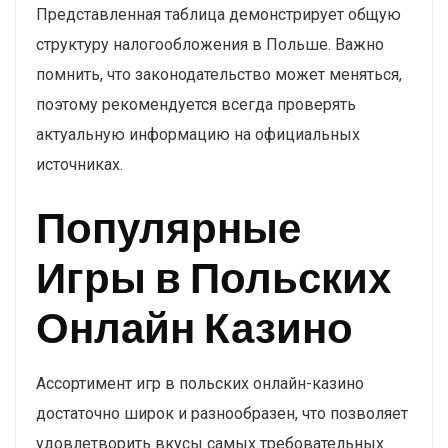
Представленная таблица демонстрирует общую
структуру налогообложения в Польше. Важно
помнить, что законодательство может меняться,
поэтому рекомендуется всегда проверять
актуальную информацию на официальных
источниках.
Популярные
Игры в Польских
Онлайн Казино
Ассортимент игр в польских онлайн-казино
достаточно широк и разнообразен, что позволяет
удовлетворить вкусы самых требовательных