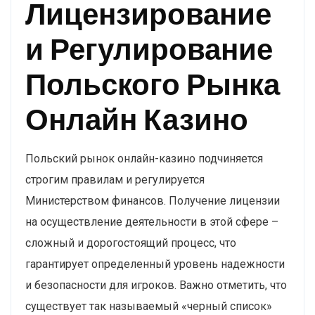
Лицензирование
и Регулирование
Польского Рынка
Онлайн Казино
Польский рынок онлайн-казино подчиняется
строгим правилам и регулируется
Министерством финансов. Получение лицензии
на осуществление деятельности в этой сфере –
сложный и дорогостоящий процесс, что
гарантирует определенный уровень надежности
и безопасности для игроков. Важно отметить, что
существует так называемый «черный список»