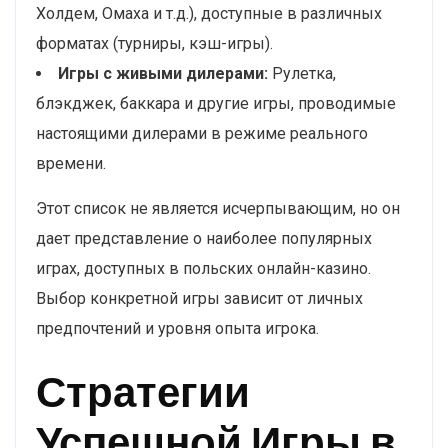
Холдем, Омаха и т.д.), доступные в различных
форматах (турниры, кэш-игры).
Игры с живыми дилерами:
Рулетка,
блэкджек, баккара и другие игры, проводимые
настоящими дилерами в режиме реального
времени.
Этот список не является исчерпывающим, но он
дает представление о наиболее популярных
играх, доступных в польских онлайн-казино.
Выбор конкретной игры зависит от личных
предпочтений и уровня опыта игрока.
Стратегии
Успешной Игры в