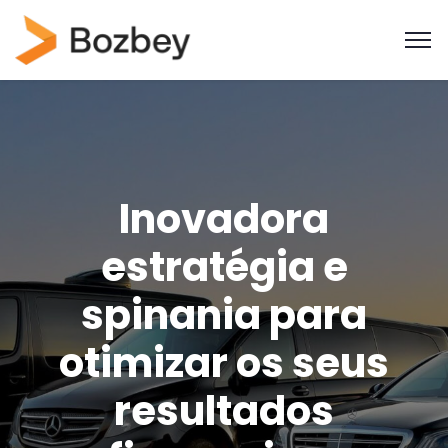
Inovadora
estratégia e
spinania para
otimizar os seus
resultados