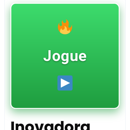
Jogue
Inovadora