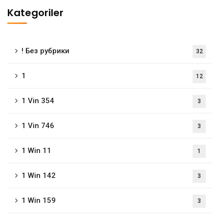
Kategoriler
! Без рубрики
32
1
12
1 Vin 354
3
1 Vin 746
3
1 Win 11
1
1 Win 142
3
1 Win 159
3