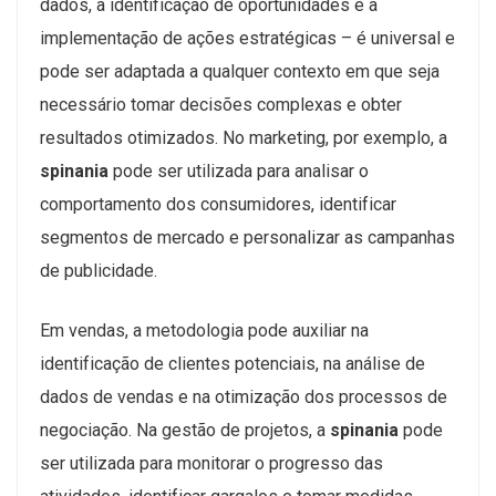
dados, a identificação de oportunidades e a
implementação de ações estratégicas – é universal e
pode ser adaptada a qualquer contexto em que seja
necessário tomar decisões complexas e obter
resultados otimizados. No marketing, por exemplo, a
spinania
pode ser utilizada para analisar o
comportamento dos consumidores, identificar
segmentos de mercado e personalizar as campanhas
de publicidade.
Em vendas, a metodologia pode auxiliar na
identificação de clientes potenciais, na análise de
dados de vendas e na otimização dos processos de
negociação. Na gestão de projetos, a
spinania
pode
ser utilizada para monitorar o progresso das