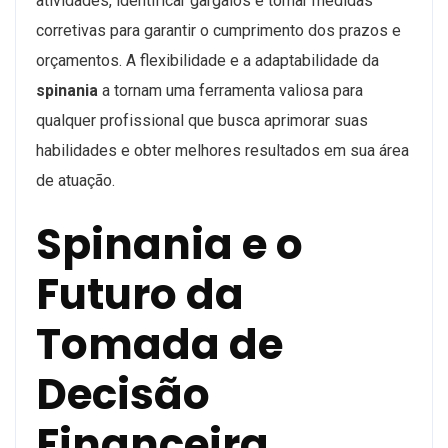
atividades, identificar gargalos e tomar medidas
corretivas para garantir o cumprimento dos prazos e
orçamentos. A flexibilidade e a adaptabilidade da
spinania
a tornam uma ferramenta valiosa para
qualquer profissional que busca aprimorar suas
habilidades e obter melhores resultados em sua área
de atuação.
Spinania e o
Futuro da
Tomada de
Decisão
Financeira