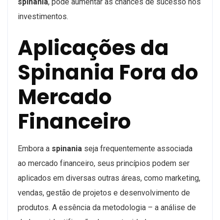
spinania
, pode aumentar as chances de sucesso nos
investimentos.
Aplicações da
Spinania Fora do
Mercado
Financeiro
Embora a
spinania
seja frequentemente associada
ao mercado financeiro, seus princípios podem ser
aplicados em diversas outras áreas, como marketing,
vendas, gestão de projetos e desenvolvimento de
produtos. A essência da metodologia – a análise de