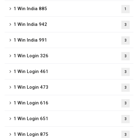
1 Win India 885
1
1 Win India 942
3
1 Win India 991
3
1 Win Login 326
3
1 Win Login 461
3
1 Win Login 473
3
1 Win Login 616
3
1 Win Login 651
3
1 Win Login 875
3