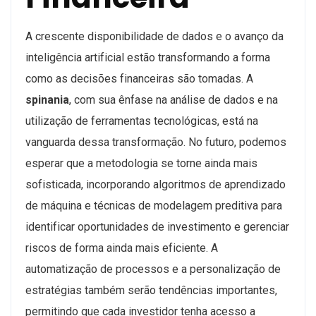
A crescente disponibilidade de dados e o avanço da
inteligência artificial estão transformando a forma
como as decisões financeiras são tomadas. A
spinania
, com sua ênfase na análise de dados e na
utilização de ferramentas tecnológicas, está na
vanguarda dessa transformação. No futuro, podemos
esperar que a metodologia se torne ainda mais
sofisticada, incorporando algoritmos de aprendizado
de máquina e técnicas de modelagem preditiva para
identificar oportunidades de investimento e gerenciar
riscos de forma ainda mais eficiente. A
automatização de processos e a personalização de
estratégias também serão tendências importantes,
permitindo que cada investidor tenha acesso a